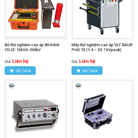
Bộ thử nghiệm cao áp WUHAN
Máy thử nghiệm cao áp VLF BAUR
YDJZ-15kVA-200kV
PHG 70 (1.4 – 53.7 kVpeak)
Liên hệ
Liên hệ
Giá:
Giá:
ĐẶT MUA
ĐẶT MUA