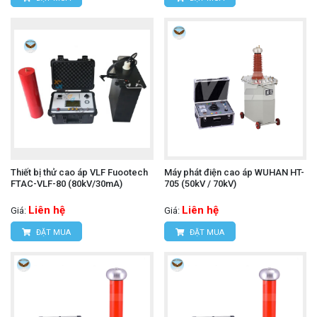
Thiết bị thử cao áp VLF Fuootech
Máy phát điện cao áp WUHAN HT-
FTAC-VLF-80 (80kV/30mA)
705 (50kV / 70kV)
Liên hệ
Liên hệ
Giá:
Giá:
ĐẶT MUA
ĐẶT MUA