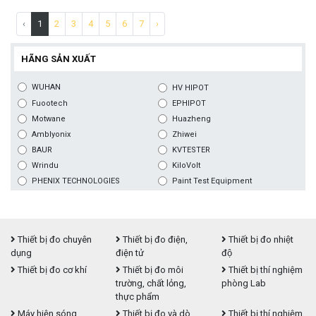
‹
1
2
3
4
5
6
7
›
HÃNG SẢN XUẤT
WUHAN
HV HIPOT
Fuootech
EPHIPOT
Motwane
Huazheng
Amblyonix
Zhiwei
BAUR
KVTESTER
Wrindu
KiloVolt
PHENIX TECHNOLOGIES
Paint Test Equipment
Thiết bị đo chuyên
Thiết bị đo điện,
Thiết bị đo nhiệt
dụng
điện tử
độ
Thiết bị đo cơ khí
Thiết bị đo môi
Thiết bị thí nghiệm
trường, chất lỏng,
phòng Lab
thực phẩm
Máy hiện sóng,
Thiết bị đo và dò
Thiết bị thí nghiệm