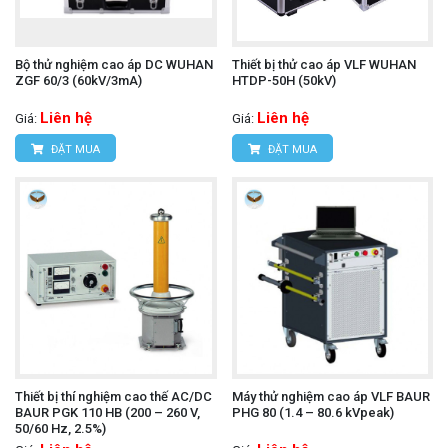
Bộ thử nghiệm cao áp DC WUHAN
Thiết bị thử cao áp VLF WUHAN
ZGF 60/3 (60kV/3mA)
HTDP-50H (50kV)
Liên hệ
Liên hệ
Giá:
Giá:
ĐẶT MUA
ĐẶT MUA
Thiết bị thí nghiệm cao thế AC/DC
Máy thử nghiệm cao áp VLF BAUR
BAUR PGK 110 HB (200 – 260 V,
PHG 80 (1.4 – 80.6 kVpeak)
50/60 Hz, 2.5%)