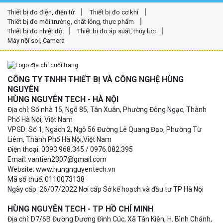
Thiết bị đo điện, điện tử
Thiết bị đo cơ khí
Thiết bị đo môi trường, chất lỏng, thực phẩm
Thiết bị đo nhiệt độ
Thiết bị đo áp suất, thủy lực
Máy nội soi, Camera
CÔNG TY TNHH THIẾT BỊ VÀ CÔNG NGHỆ HÙNG
NGUYÊN
HÙNG NGUYÊN TECH - HÀ NỘI
Địa chỉ: Số nhà 15, Ngõ 85, Tân Xuân, Phường Đông Ngạc, Thành
Phố Hà Nội, Việt Nam
VPGD: Số 1, Ngách 2, Ngõ 56 Đường Lê Quang Đạo, Phường Từ
Liêm, Thành Phố Hà Nội,Việt Nam
Điện thoại: 0393.968.345 / 0976.082.395
Email: vantien2307@gmail.com
Website: www.hungnguyentech.vn
Mã số thuế: 0110073138
Ngày cấp: 26/07/2022 Nơi cấp Sở kế hoạch và đầu tư TP Hà Nội
HÙNG NGUYÊN TECH - TP HỒ CHÍ MINH
Địa chỉ: D7/6B Đường Dương Đình Cúc, Xã Tân Kiên, H. Bình Chánh,