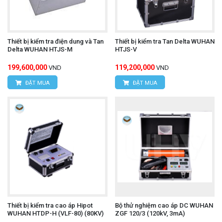
Thiết bị kiểm tra điện dung và Tan
Thiết bị kiểm tra Tan Delta WUHAN
Delta WUHAN HTJS-M
HTJS-V
199,600,000
119,200,000
VND
VND
ĐẶT MUA
ĐẶT MUA
Thiết bị kiểm tra cao áp Hipot
Bộ thử nghiệm cao áp DC WUHAN
WUHAN HTDP-H (VLF-80) (80KV)
ZGF 120/3 (120kV, 3mA)