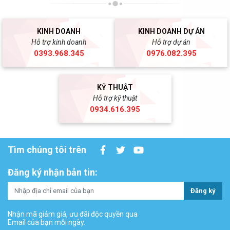
KINH DOANH
KINH DOANH DỰ ÁN
Hỗ trợ kinh doanh
Hỗ trợ dự án
0393.968.345
0976.082.395
KỸ THUẬT
Hỗ trợ kỹ thuật
0934.616.395
Tìm chúng tôi trên
Đăng ký nhận bản tin:
Đăng ký
Nhận mã giảm giá, ưu đãi độc quyền qua
Email của bạn mỗi ngày.