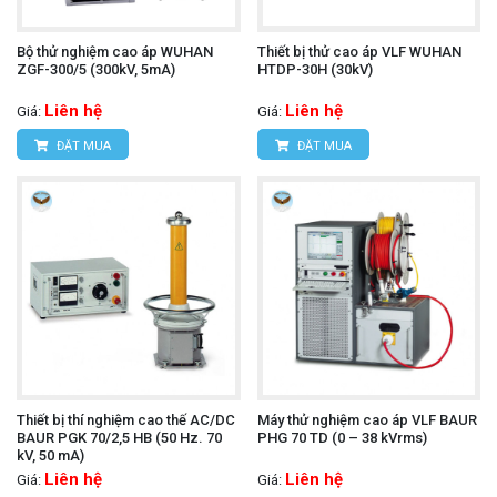
Bộ thử nghiệm cao áp WUHAN
Thiết bị thử cao áp VLF WUHAN
ZGF-300/5 (300kV, 5mA)
HTDP-30H (30kV)
Liên hệ
Liên hệ
Giá:
Giá:
ĐẶT MUA
ĐẶT MUA
Thiết bị thí nghiệm cao thế AC/DC
Máy thử nghiệm cao áp VLF BAUR
BAUR PGK 70/2,5 HB (50 Hz. 70
PHG 70 TD (0 – 38 kVrms)
kV, 50 mA)
Liên hệ
Liên hệ
Giá:
Giá: