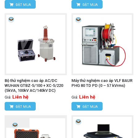
ĐẶT MUA
ĐẶT MUA
Bộ thử nghiệm cao áp AC/DC
Máy thử nghiệm cao áp VLF BAUR
WUHAN GTBZ-5/100 + XC-5/220
PHG 80 TD PD (0 – 57 kVrms)
(5kVA, 100kV AC/140kV DC)
Liên hệ
Liên hệ
Giá:
Giá:
ĐẶT MUA
ĐẶT MUA