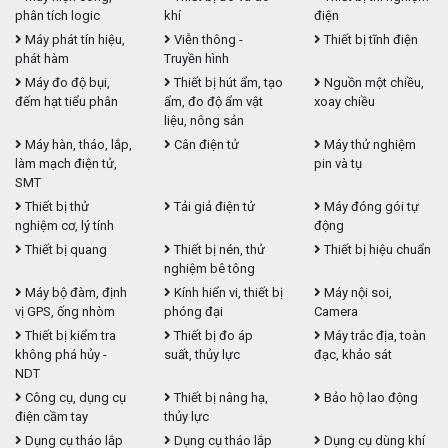
phân tích logic
khí
điện
Máy phát tín hiệu,
Viễn thông -
Thiết bị tĩnh điện
phát hàm
Truyền hình
Máy đo độ bụi,
Thiết bị hút ẩm, tạo
Nguồn một chiều,
đếm hạt tiểu phân
ẩm, đo độ ẩm vật
xoay chiều
liệu, nông sản
Máy hàn, tháo, lắp,
Cân điện tử
Máy thử nghiệm
làm mạch điện tử,
pin và tụ
SMT
Thiết bị thử
Tải giả điện tử
Máy đóng gói tự
nghiệm cơ, lý tính
động
Thiết bị quang
Thiết bị nén, thử
Thiết bị hiệu chuẩn
nghiệm bê tông
Máy bộ đàm, định
Kính hiển vi, thiết bị
Máy nội soi,
vị GPS, ống nhòm
phóng đại
Camera
Thiết bị kiểm tra
Thiết bị đo áp
Máy trắc địa, toàn
không phá hủy -
suất, thủy lực
đạc, khảo sát
NDT
Công cụ, dụng cụ
Thiết bị nâng hạ,
Bảo hộ lao động
điện cầm tay
thủy lực
Dụng cụ tháo lắp
Dụng cụ tháo lắp
Dụng cụ dùng khí