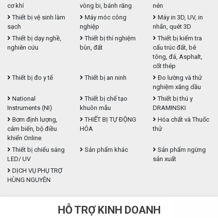
cơ khí
vòng bi, bánh răng
nén
Thiết bị vệ sinh làm
Máy móc công
Máy in 3D, UV, in
sạch
nghiệp
nhãn, quét 3D
Thiết bị dạy nghề,
Thiết bị thí nghiệm
Thiết bị kiểm tra
nghiên cứu
bùn, đất
cấu trúc đất, bê
tông, đá, Asphalt,
cốt thép
Thiết bị đo y tế
Thiết bị an ninh
Đo lường và thử
nghiệm xăng dầu
National
Thiết bị chế tạo
Thiết bị thú y
Instruments (NI)
khuôn mẫu
DRAMINSKI
Bơm định lượng,
THIẾT BỊ TỰ ĐỘNG
Hóa chất và Thuốc
cảm biến, bộ điều
HÓA
thử
khiển Online
Thiết bị chiếu sáng
Sản phẩm khác
Sản phẩm ngừng
LED/ UV
sản xuất
DỊCH VỤ PHỤ TRỢ
HÙNG NGUYÊN
HỖ TRỢ KINH DOANH