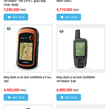
GPSMAP 79S (IPX7; giao tiếp
MAP 64SC
USB; 8GB)
7,580,000
9,710,000
VND
VND
ĐẶT MUA
ĐẶT MUA
Máy định vị vệ tinh GARMIN eTrex
Máy định vị vệ tinh GARMIN
20x
GPSMAP 64X
4,400,000
6,800,000
VND
VND
ĐẶT MUA
ĐẶT MUA