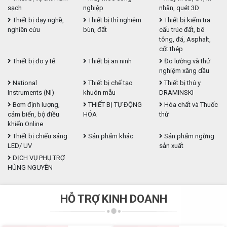
sạch
nghiệp
nhãn, quét 3D
Thiết bị dạy nghề,
Thiết bị thí nghiệm
Thiết bị kiểm tra
nghiên cứu
bùn, đất
cấu trúc đất, bê
tông, đá, Asphalt,
cốt thép
Thiết bị đo y tế
Thiết bị an ninh
Đo lường và thử
nghiệm xăng dầu
National
Thiết bị chế tạo
Thiết bị thú y
Instruments (NI)
khuôn mẫu
DRAMINSKI
Bơm định lượng,
THIẾT BỊ TỰ ĐỘNG
Hóa chất và Thuốc
cảm biến, bộ điều
HÓA
thử
khiển Online
Thiết bị chiếu sáng
Sản phẩm khác
Sản phẩm ngừng
LED/ UV
sản xuất
DỊCH VỤ PHỤ TRỢ
HÙNG NGUYÊN
HỖ TRỢ KINH DOANH