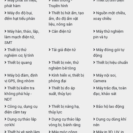
Máy phát tín hiệu,
Viễn thông -
Thiết bị tĩnh điện
phát hàm
Truyền hình
Máy đo độ bụi,
Thiết bị hút ẩm, tạo
Nguồn một chiều,
đếm hạt tiểu phân
ẩm, đo độ ẩm vật
xoay chiều
liệu, nông sản
Máy hàn, tháo, lắp,
Cân điện tử
Máy thử nghiệm
làm mạch điện tử,
pin và tụ
SMT
Thiết bị thử
Tải giả điện tử
Máy đóng gói tự
nghiệm cơ, lý tính
động
Thiết bị quang
Thiết bị nén, thử
Thiết bị hiệu chuẩn
nghiệm bê tông
Máy bộ đàm, định
Kính hiển vi, thiết bị
Máy nội soi,
vị GPS, ống nhòm
phóng đại
Camera
Thiết bị kiểm tra
Thiết bị đo áp
Máy trắc địa, toàn
không phá hủy -
suất, thủy lực
đạc, khảo sát
NDT
Công cụ, dụng cụ
Thiết bị nâng hạ,
Bảo hộ lao động
điện cầm tay
thủy lực
Dụng cụ tháo lắp
Dụng cụ tháo lắp
Dụng cụ dùng khí
cơ khí
vòng bi, bánh răng
nén
Thiết bị vệ sinh làm
Máy móc công
Máy in 3D, UV, in