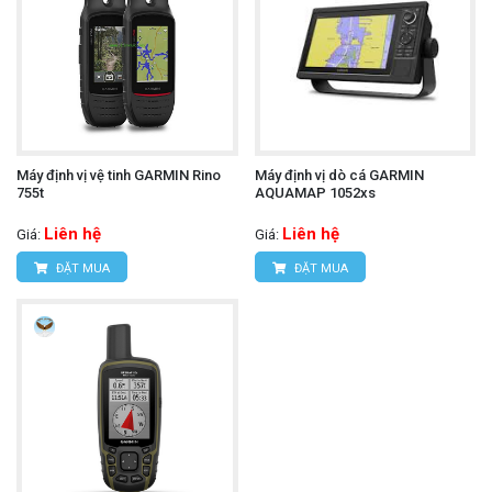
Máy định vị vệ tinh GARMIN Rino
Máy định vị dò cá GARMIN
755t
AQUAMAP 1052xs
Liên hệ
Liên hệ
Giá:
Giá:
ĐẶT MUA
ĐẶT MUA