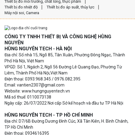
Thiết bị đo môi trường, chất lỏng, thực phẩm
Thiết bị đo nhiệt độ
Thiết bị đo áp suất, thủy lực
Máy nội soi, Camera
CÔNG TY TNHH THIẾT BỊ VÀ CÔNG NGHỆ HÙNG
NGUYÊN
HÙNG NGUYÊN TECH - HÀ NỘI
Địa chỉ: Số nhà 15, Ngõ 85, Tân Xuân, Phường Đông Ngạc, Thành
Phố Hà Nội, Việt Nam
VPGD: Số 1, Ngách 2, Ngõ 56 Đường Lê Quang Đạo, Phường Từ
Liêm, Thành Phố Hà Nội,Việt Nam
Điện thoại: 0393.968.345 / 0976.082.395
Email: vantien2307@gmail.com
Website: www.hungnguyentech.vn
Mã số thuế: 0110073138
Ngày cấp: 26/07/2022 Nơi cấp Sở kế hoạch và đầu tư TP Hà Nội
HÙNG NGUYÊN TECH - TP HỒ CHÍ MINH
Địa chỉ: D7/6B Đường Dương Đình Cúc, Xã Tân Kiên, H. Bình Chánh,
TP Hồ Chí Minh
Điện thoại: 0934616395