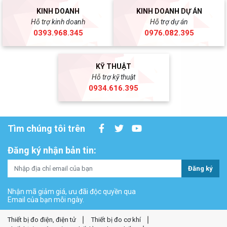
KINH DOANH
KINH DOANH DỰ ÁN
Hỗ trợ kinh doanh
Hỗ trợ dự án
0393.968.345
0976.082.395
KỸ THUẬT
Hỗ trợ kỹ thuật
0934.616.395
Tìm chúng tôi trên
Đăng ký nhận bản tin:
Đăng ký
Nhận mã giảm giá, ưu đãi độc quyền qua
Email của bạn mỗi ngày.
Thiết bị đo điện, điện tử
Thiết bị đo cơ khí