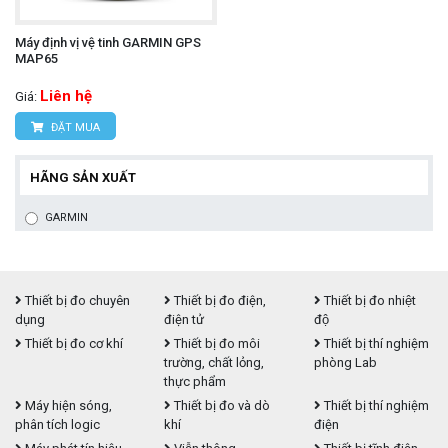
Máy định vị vệ tinh GARMIN GPS
MAP65
Liên hệ
Giá:
ĐẶT MUA
HÃNG SẢN XUẤT
GARMIN
Thiết bị đo chuyên
Thiết bị đo điện,
Thiết bị đo nhiệt
dụng
điện tử
độ
Thiết bị đo cơ khí
Thiết bị đo môi
Thiết bị thí nghiệm
trường, chất lỏng,
phòng Lab
thực phẩm
Máy hiện sóng,
Thiết bị đo và dò
Thiết bị thí nghiệm
phân tích logic
khí
điện