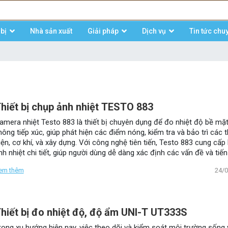
bị
Nhà sản xuất
Giải pháp
Dịch vụ
Tin tức chu
hiết bị chụp ảnh nhiệt TESTO 883
amera nhiệt Testo 883 là thiết bị chuyên dụng để đo nhiệt độ bề mặ
hông tiếp xúc, giúp phát hiện các điểm nóng, kiểm tra và bảo trì các th
iện, cơ khí, và xây dựng. Với công nghệ tiên tiến, Testo 883 cung cấp 
nh nhiệt chi tiết, giúp người dùng dễ dàng xác định các vấn đề và tiế
ửa chữa kịp thời.
em thêm
24/
hiết bị đo nhiệt độ, độ ẩm UNI-T UT333S
rong xu hướng hiện nay, việc theo dõi và kiểm soát môi trường sống 