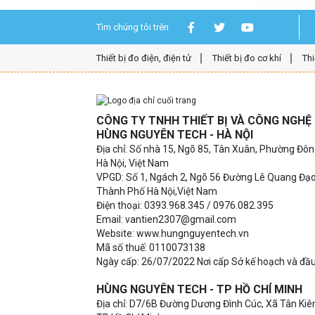
Tìm chúng tôi trên
Thiết bị đo điện, điện tử
Thiết bị đo cơ khí
Thi
CÔNG TY TNHH THIẾT BỊ VÀ CÔNG NGH
HÙNG NGUYÊN TECH - HÀ NỘI
Địa chỉ: Số nhà 15, Ngõ 85, Tân Xuân, Phường Đô
Hà Nội, Việt Nam
VPGD: Số 1, Ngách 2, Ngõ 56 Đường Lê Quang Đạ
Thành Phố Hà Nội,Việt Nam
Điện thoại: 0393.968.345 / 0976.082.395
Email: vantien2307@gmail.com
Website: www.hungnguyentech.vn
Mã số thuế: 0110073138
Ngày cấp: 26/07/2022 Nơi cấp Sở kế hoạch và đầu
HÙNG NGUYÊN TECH - TP HỒ CHÍ MINH
Địa chỉ: D7/6B Đường Dương Đình Cúc, Xã Tân Kiên