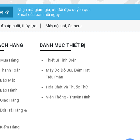
Nhận mã giảm giá, ưu đãi độc quyền qua
g ký
Email của bạn mỗi ngày.
ị đo áp suất, thủy lực
Máy nội soi, Camera
ÁCH HÀNG
DANH MỤC THIẾT BỊ
 Mua Hàng
Thiết Bị Tĩnh Điện
 Thanh Toán
Máy Đo Độ Bụi, Đếm Hạt
Tiểu Phân
 Bảo Mật
Hóa Chất Và Thuốc Thử
 Bảo Hành
Viễn Thông - Truyền Hình
 Giao Hàng
 Đổi Trả Hàng &
 Kiểm Hàng