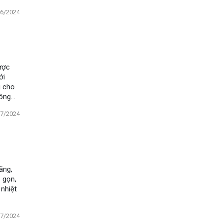
06/2024
ược
ới
g cho
công
07/2024
ăng,
 gọn,
 nhiệt
07/2024