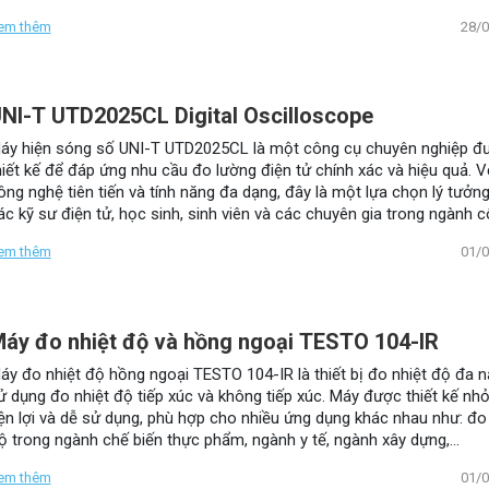
ụ đắc lực cho các kỹ sư, kỹ thuật viên và nhà nghiên cứu.
em thêm
28/
NI-T UTD2025CL Digital Oscilloscope
áy hiện sóng số UNI-T UTD2025CL là một công cụ chuyên nghiệp đ
hiết kế để đáp ứng nhu cầu đo lường điện tử chính xác và hiệu quả. V
ông nghệ tiên tiến và tính năng đa dạng, đây là một lựa chọn lý tưởn
ác kỹ sư điện tử, học sinh, sinh viên và các chuyên gia trong ngành 
ghiệp điện tử.
em thêm
01/
áy đo nhiệt độ và hồng ngoại TESTO 104-IR
áy đo nhiệt độ hồng ngoại TESTO 104-IR là thiết bị đo nhiệt độ đa n
ử dụng đo nhiệt độ tiếp xúc và không tiếp xúc. Máy được thiết kế nhỏ
iện lợi và dễ sử dụng, phù hợp cho nhiều ứng dụng khác nhau như: đo
ộ trong ngành chế biến thực phẩm, ngành y tế, ngành xây dựng,…
em thêm
01/