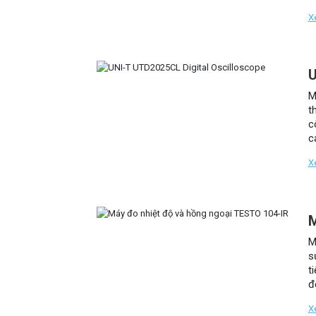
c
X
U
M
t
c
c
n
X
M
M
s
t
đ
X