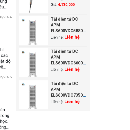
dụng
~800°C,1.2 m)
Giá:
4,730,000
yêu
06/2024
Tải điện tử DC
APM
ELS600VDC58800W-
7-36 (600V, 3000A,
Liên hệ
Liên hệ:
58800W)
hí
Tải điện tử DC
 các
APM
iệt độ
ELS600VDC66000W-
về
7-42 (600V, 3000A,
Liên hệ
Liên hệ:
66000W)
02/2025
Tải điện tử DC
APM
ELS600VDC73500W-
7-42 (600V, 3000A,
Liên hệ
Liên hệ:
73500W)
yên
trong
 học.
công