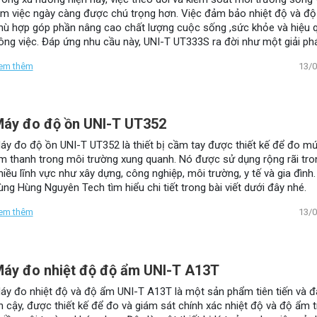
àm việc ngày càng được chú trọng hơn. Việc đảm bảo nhiệt độ và đ
hù hợp góp phần nâng cao chất lượng cuộc sống ,sức khỏe và hiệu 
ông việc. Đáp ứng nhu cầu này, UNI-T UT333S ra đời như một giải ph
oàn hảo cho công việc đo nhiệt độ và độ ẩm một cách chính xác và 
em thêm
13/
uả.
áy đo độ ồn UNI-T UT352
áy đo độ ồn UNI-T UT352 là thiết bị cầm tay được thiết kế để đo m
m thanh trong môi trường xung quanh. Nó được sử dụng rộng rãi tro
hiều lĩnh vực như xây dựng, công nghiệp, môi trường, y tế và gia đình
ùng Hùng Nguyên Tech tìm hiểu chi tiết trong bài viết dưới đây nhé.
em thêm
13/
áy đo nhiệt độ độ ẩm UNI-T A13T
áy đo nhiệt độ và độ ẩm UNI-T A13T là một sản phẩm tiên tiến và 
in cậy, được thiết kế để đo và giám sát chính xác nhiệt độ và độ ẩm 