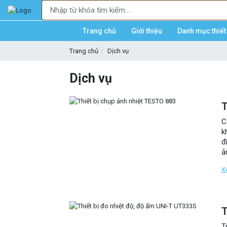
Trang chủ
Giới thiệu
Danh mục thiết 
Trang chủ
Dịch vụ
Dịch vụ
T
C
k
đ
ả
s
X
T
T