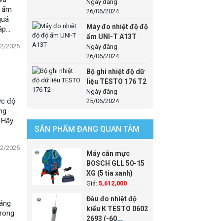
Ngày đăng
ộ ẩm
26/06/2024
quả
Máy đo nhiệt độ độ
áp
ẩm UNI-T A13T
hiệu
02/2025
Ngày đăng
26/06/2024
Bộ ghi nhiệt độ dữ
liệu TESTO 176 T2
Ngày đăng
ức độ
25/06/2024
ng
. Hãy
SẢN PHẨM ĐANG QUAN TÂM
02/2025
Máy cân mực
BOSCH GLL 50-15
XG (5 tia xanh)
Giá:
5,612,000
Đầu đo nhiệt độ
đáng
kiểu K TESTO 0602
trong
2693 (-60