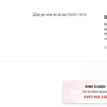
B
B
l
t
c
t
X
KINH DOANH
Hỗ trợ kinh doan
0393.968.34