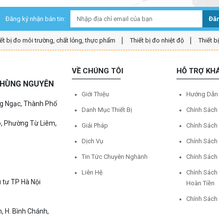
Đăng ký nhận bản tin:
Đăn
ết bị đo môi trường, chất lỏng, thực phẩm
Thiết bị đo nhiệt độ
Thiết b
VỀ CHÚNG TÔI
HỖ TRỢ KH
Ệ HÙNG NGUYÊN
Giới Thiệu
Hướng Dẫn
ng Ngạc, Thành Phố
Danh Mục Thiết Bị
Chính Sách
o, Phường Từ Liêm,
Giải Pháp
Chính Sách
Dịch Vụ
Chính Sách
Tin Tức Chuyên Nghành
Chính Sách
Liên Hệ
Chính Sách
 tư TP Hà Nội
Hoàn Tiền
Chính Sách
, H. Bình Chánh,