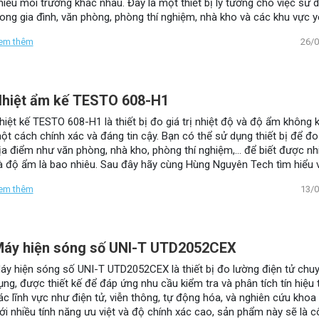
hiều môi trường khác nhau. Đây là một thiết bị lý tưởng cho việc sử 
rong gia đình, văn phòng, phòng thí nghiệm, nhà kho và các khu vực 
ầu kiểm soát nhiệt độ và độ ẩm chính xác.
em thêm
26/
hiệt ẩm kế TESTO 608-H1
hiệt kế TESTO 608-H1 là thiết bị đo giá trị nhiệt độ và độ ẩm không k
ột cách chính xác và đáng tin cậy. Bạn có thể sử dụng thiết bị để đo
ịa điểm như văn phòng, nhà kho, phòng thí nghiệm,… để biết được nh
à độ ẩm là bao nhiêu. Sau đây hãy cùng Hùng Nguyên Tech tìm hiểu 
hiệt ẩm kế TESTO 608-H1 trong bài viết dưới đây nhé.
em thêm
13/
áy hiện sóng số UNI-T UTD2052CEX
áy hiện sóng số UNI-T UTD2052CEX là thiết bị đo lường điện tử chu
ụng, được thiết kế để đáp ứng nhu cầu kiểm tra và phân tích tín hiệu 
ác lĩnh vực như điện tử, viễn thông, tự động hóa, và nghiên cứu khoa
ới nhiều tính năng ưu việt và độ chính xác cao, sản phẩm này sẽ là 