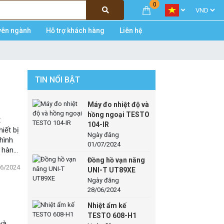
0
yên ngành
Hỗ trợ khách hàng
Liên hệ
TIN NỔI BẬT
Máy đo nhiệt độ và
hồng ngoại TESTO
t
104-IR
iết bị
Ngày đăng
hình
01/07/2024
n hành
Đồng hồ vạn năng
06/2024
UNI-T UT89XE
Ngày đăng
28/06/2024
Nhiệt ẩm kế
TESTO 608-H1
và