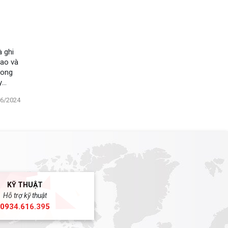
à ghi
cao và
rong
y
06/2024
KỸ THUẬT
Hỗ trợ kỹ thuật
0934.616.395