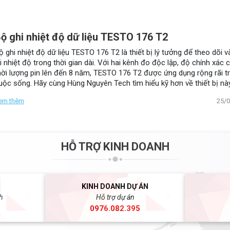
ộ ghi nhiệt độ dữ liệu TESTO 176 T2
ộ ghi nhiệt độ dữ liệu TESTO 176 T2 là thiết bị lý tưởng để theo dõi v
ại nhiệt độ trong thời gian dài. Với hai kênh đo độc lập, độ chính xác 
hời lượng pin lên đến 8 năm, TESTO 176 T2 được ứng dụng rộng rãi t
uộc sống. Hãy cùng Hùng Nguyên Tech tìm hiểu kỹ hơn về thiết bị nà
rong bài viết dưới đây nhé.
em thêm
25/
HỖ TRỢ KINH DOANH
KINH DOANH DỰ ÁN
h
Hỗ trợ dự án
5
0976.082.395