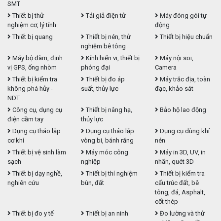
SMT
Thiết bị thử
Tải giả điện tử
Máy đóng gói tự
nghiệm cơ, lý tính
động
Thiết bị quang
Thiết bị nén, thử
Thiết bị hiệu chuẩn
nghiệm bê tông
Máy bộ đàm, định
Kính hiển vi, thiết bị
Máy nội soi,
vị GPS, ống nhòm
phóng đại
Camera
Thiết bị kiểm tra
Thiết bị đo áp
Máy trắc địa, toàn
không phá hủy -
suất, thủy lực
đạc, khảo sát
NDT
Công cụ, dụng cụ
Thiết bị nâng hạ,
Bảo hộ lao động
điện cầm tay
thủy lực
Dụng cụ tháo lắp
Dụng cụ tháo lắp
Dụng cụ dùng khí
cơ khí
vòng bi, bánh răng
nén
Thiết bị vệ sinh làm
Máy móc công
Máy in 3D, UV, in
sạch
nghiệp
nhãn, quét 3D
Thiết bị dạy nghề,
Thiết bị thí nghiệm
Thiết bị kiểm tra
nghiên cứu
bùn, đất
cấu trúc đất, bê
tông, đá, Asphalt,
cốt thép
Thiết bị đo y tế
Thiết bị an ninh
Đo lường và thử