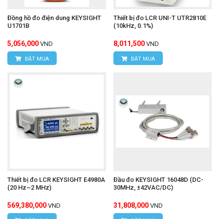
Đồng hồ đo điện dung KEYSIGHT
Thiết bị đo LCR UNI-T UTR2810E
U1701B
(10kHz, 0.1%)
5,056,000
8,011,500
VND
VND
ĐẶT MUA
ĐẶT MUA
Thiết bị đo LCR KEYSIGHT E4980A
Đầu đo KEYSIGHT 16048D (DC-
(20 Hz~2 MHz)
30MHz, ±42VAC/DC)
569,380,000
31,808,000
VND
VND