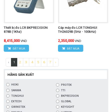
Thiết bị đo LCR BKPRECISION
Cáp máy đo LCR TONGHUI
878B (1Khz)
TH26029B (5Hz - 100kHz)
8,415,000
2,350,000
VND
VND
ĐẶT MUA
ĐẶT MUA
‹
1
2
3
4
5
6
7
›
HÃNG SẢN XUẤT
HIOKI
PROTEK
SANWA
TTI
TONGHUI
BKPRECISION
EXTECH
GLOBAL
GWINSTEK
KEYSIGHT