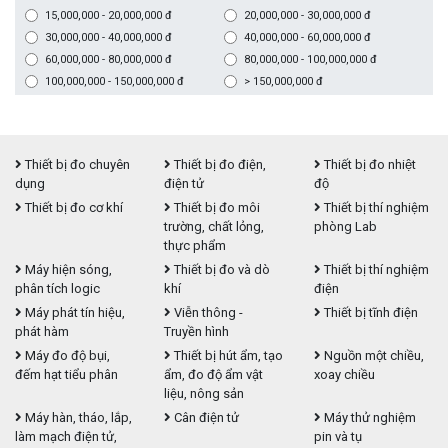
15,000,000 - 20,000,000 đ
20,000,000 - 30,000,000 đ
30,000,000 - 40,000,000 đ
40,000,000 - 60,000,000 đ
60,000,000 - 80,000,000 đ
80,000,000 - 100,000,000 đ
100,000,000 - 150,000,000 đ
> 150,000,000 đ
Thiết bị đo chuyên
Thiết bị đo điện,
Thiết bị đo nhiệt
dụng
điện tử
độ
Thiết bị đo cơ khí
Thiết bị đo môi
Thiết bị thí nghiệm
trường, chất lỏng,
phòng Lab
thực phẩm
Máy hiện sóng,
Thiết bị đo và dò
Thiết bị thí nghiệm
phân tích logic
khí
điện
Máy phát tín hiệu,
Viễn thông -
Thiết bị tĩnh điện
phát hàm
Truyền hình
Máy đo độ bụi,
Thiết bị hút ẩm, tạo
Nguồn một chiều,
đếm hạt tiểu phân
ẩm, đo độ ẩm vật
xoay chiều
liệu, nông sản
Máy hàn, tháo, lắp,
Cân điện tử
Máy thử nghiệm
làm mạch điện tử,
pin và tụ