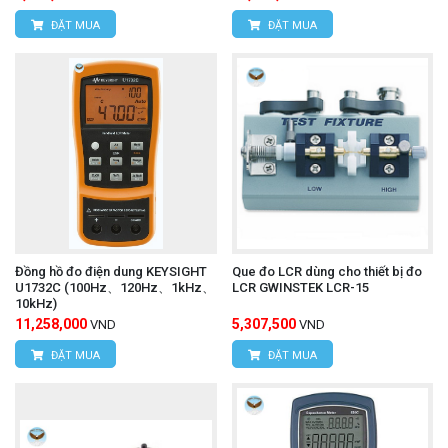
ĐẶT MUA
ĐẶT MUA
Đồng hồ đo điện dung KEYSIGHT
Que đo LCR dùng cho thiết bị đo
U1732C (100Hz、120Hz、1kHz、
LCR GWINSTEK LCR-15
10kHz)
11,258,000
5,307,500
VND
VND
ĐẶT MUA
ĐẶT MUA