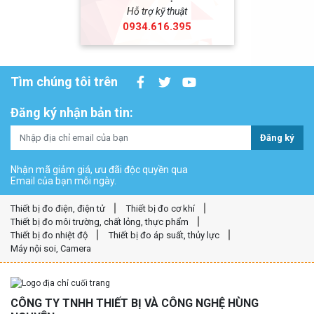
Hỗ trợ kỹ thuật
0934.616.395
Tìm chúng tôi trên
Đăng ký nhận bản tin:
Đăng ký
Nhận mã giảm giá, ưu đãi độc quyền qua
Email của bạn mỗi ngày.
Thiết bị đo điện, điện tử
Thiết bị đo cơ khí
Thiết bị đo môi trường, chất lỏng, thực phẩm
Thiết bị đo nhiệt độ
Thiết bị đo áp suất, thủy lực
Máy nội soi, Camera
CÔNG TY TNHH THIẾT BỊ VÀ CÔNG NGHỆ HÙNG