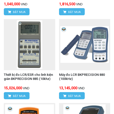
1,040,000
1,816,500
VND
VND
ĐẶT MUA
ĐẶT MUA
Thiết bị đo LCR/ESR cho linh kiện
Máy đo LCR BKPRECISION 880
gián BKPRECISION 885 (10khz)
(100kHz)
15,026,000
13,145,000
VND
VND
ĐẶT MUA
ĐẶT MUA