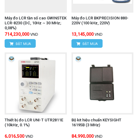
Máy đo LCR tần số cao GWINSTEK
Máy đo LCR BKPRECISION 880-
LCR-8230 (DC, 10Hz ~ 30 MHz;
220V (100 kHz, 220V)
0,08%)
714,230,000
13,145,000
VND
VND
ĐẶT MUA
ĐẶT MUA
Thiết bị đo LCR UNI-T UTR2811E
Bộ kit hiệu chuẩn KEYSIGHT
(10kHz, 0.1%)
16195B (3 MHz)
6,016,500
84,990,000
VND
VND