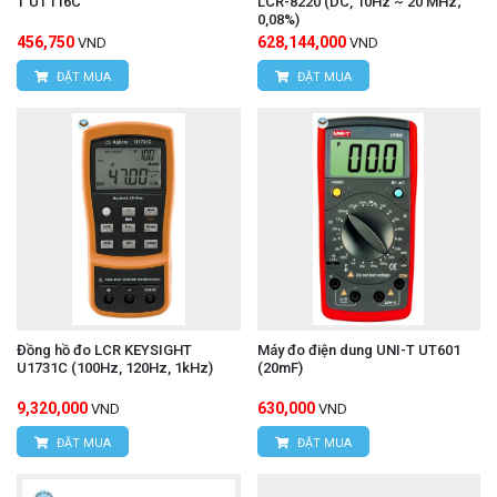
T UT116C
LCR-8220 (DC, 10Hz ~ 20 MHz;
0,08%)
456,750
628,144,000
VND
VND
ĐẶT MUA
ĐẶT MUA
Đồng hồ đo LCR KEYSIGHT
Máy đo điện dung UNI-T UT601
U1731C (100Hz, 120Hz, 1kHz)
(20mF)
9,320,000
630,000
VND
VND
ĐẶT MUA
ĐẶT MUA