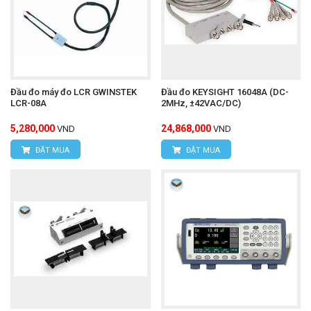
Đầu đo máy đo LCR GWINSTEK
Đầu đo KEYSIGHT 16048A (DC-
LCR-08A
2MHz, ±42VAC/DC)
5,280,000
24,868,000
VND
VND
ĐẶT MUA
ĐẶT MUA