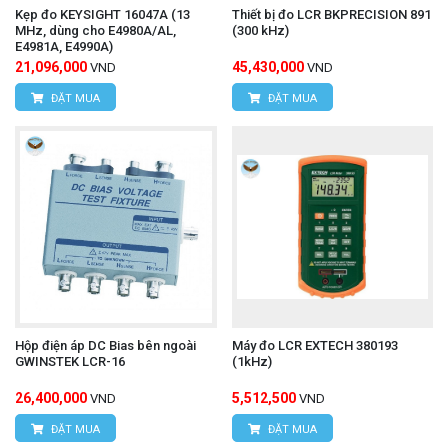
Kẹp đo KEYSIGHT 16047A (13
Thiết bị đo LCR BKPRECISION 891
MHz, dùng cho E4980A/AL,
(300 kHz)
E4981A, E4990A)
21,096,000
45,430,000
VND
VND
ĐẶT MUA
ĐẶT MUA
Hộp điện áp DC Bias bên ngoài
Máy đo LCR EXTECH 380193
GWINSTEK LCR-16
(1kHz)
26,400,000
5,512,500
VND
VND
ĐẶT MUA
ĐẶT MUA