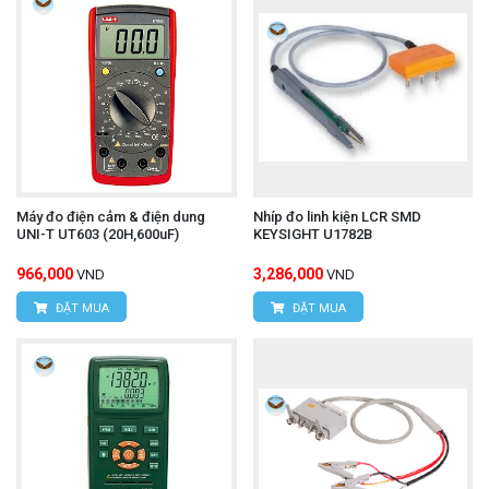
Máy đo điện cảm & điện dung
Nhíp đo linh kiện LCR SMD
UNI-T UT603 (20H,600uF)
KEYSIGHT U1782B
966,000
3,286,000
VND
VND
ĐẶT MUA
ĐẶT MUA