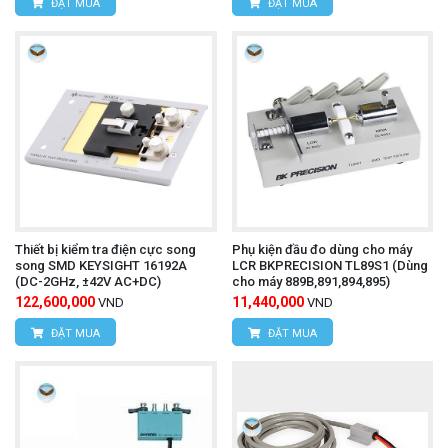
ĐẶT MUA
ĐẶT MUA
Thiết bị kiểm tra điện cực song
Phụ kiện đầu đo dùng cho máy
song SMD KEYSIGHT 16192A
LCR BKPRECISION TL89S1 (Dùng
(DC-2GHz, ±42V AC+DC)
cho máy 889B,891,894,895)
122,600,000
11,440,000
VND
VND
ĐẶT MUA
ĐẶT MUA