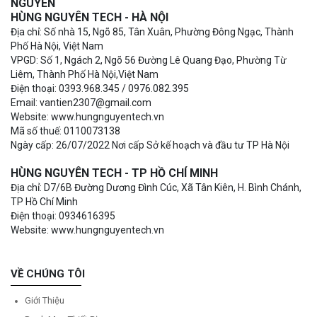
NGUYÊN
HÙNG NGUYÊN TECH - HÀ NỘI
Địa chỉ: Số nhà 15, Ngõ 85, Tân Xuân, Phường Đông Ngạc, Thành
Phố Hà Nội, Việt Nam
VPGD: Số 1, Ngách 2, Ngõ 56 Đường Lê Quang Đạo, Phường Từ
Liêm, Thành Phố Hà Nội,Việt Nam
Điện thoại: 0393.968.345 / 0976.082.395
Email: vantien2307@gmail.com
Website: www.hungnguyentech.vn
Mã số thuế: 0110073138
Ngày cấp: 26/07/2022 Nơi cấp Sở kế hoạch và đầu tư TP Hà Nội
HÙNG NGUYÊN TECH - TP HỒ CHÍ MINH
Địa chỉ: D7/6B Đường Dương Đình Cúc, Xã Tân Kiên, H. Bình Chánh,
TP Hồ Chí Minh
Điện thoại: 0934616395
Website: www.hungnguyentech.vn
VỀ CHÚNG TÔI
Giới Thiệu