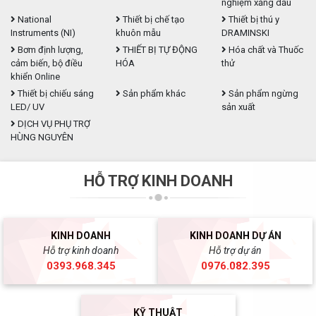
nghiệm xăng dầu
National
Thiết bị chế tạo
Thiết bị thú y
Instruments (NI)
khuôn mẫu
DRAMINSKI
Bơm định lượng,
THIẾT BỊ TỰ ĐỘNG
Hóa chất và Thuốc
cảm biến, bộ điều
HÓA
thử
khiển Online
Thiết bị chiếu sáng
Sản phẩm khác
Sản phẩm ngừng
LED/ UV
sản xuất
DỊCH VỤ PHỤ TRỢ
HÙNG NGUYÊN
HỖ TRỢ KINH DOANH
KINH DOANH
KINH DOANH DỰ ÁN
Hỗ trợ kinh doanh
Hỗ trợ dự án
0393.968.345
0976.082.395
KỸ THUẬT