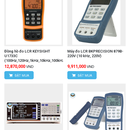
Đồng hồ đo LCR KEYSIGHT
Máy đo LCR BKPRECISION 879B-
U1733C
220V (10 kHz, 220V)
(100Hz,120Hz,1kHz,10kHz,100kHz)
12,870,000
9,911,000
VND
VND
ĐẶT MUA
ĐẶT MUA