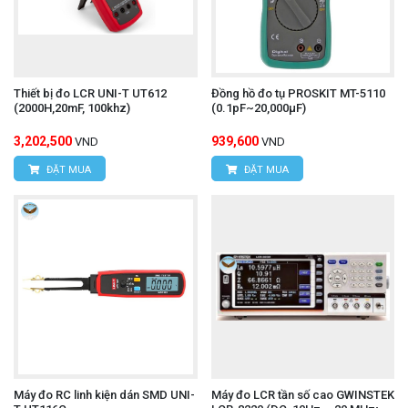
Thiết bị đo LCR UNI-T UT612
Đồng hồ đo tụ PROSKIT MT-5110
(2000H,20mF, 100khz)
(0.1pF~20,000μF)
3,202,500
939,600
VND
VND
ĐẶT MUA
ĐẶT MUA
Máy đo RC linh kiện dán SMD UNI-
Máy đo LCR tần số cao GWINSTEK