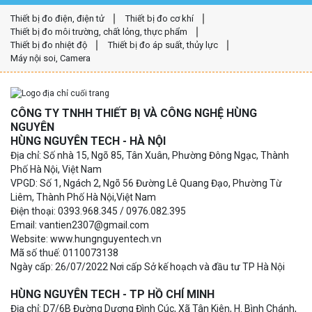
Thiết bị đo điện, điện tử
Thiết bị đo cơ khí
Thiết bị đo môi trường, chất lỏng, thực phẩm
Thiết bị đo nhiệt độ
Thiết bị đo áp suất, thủy lực
Máy nội soi, Camera
CÔNG TY TNHH THIẾT BỊ VÀ CÔNG NGHỆ HÙNG
NGUYÊN
HÙNG NGUYÊN TECH - HÀ NỘI
Địa chỉ: Số nhà 15, Ngõ 85, Tân Xuân, Phường Đông Ngạc, Thành
Phố Hà Nội, Việt Nam
VPGD: Số 1, Ngách 2, Ngõ 56 Đường Lê Quang Đạo, Phường Từ
Liêm, Thành Phố Hà Nội,Việt Nam
Điện thoại: 0393.968.345 / 0976.082.395
Email: vantien2307@gmail.com
Website: www.hungnguyentech.vn
Mã số thuế: 0110073138
Ngày cấp: 26/07/2022 Nơi cấp Sở kế hoạch và đầu tư TP Hà Nội
HÙNG NGUYÊN TECH - TP HỒ CHÍ MINH
Địa chỉ: D7/6B Đường Dương Đình Cúc, Xã Tân Kiên, H. Bình Chánh,