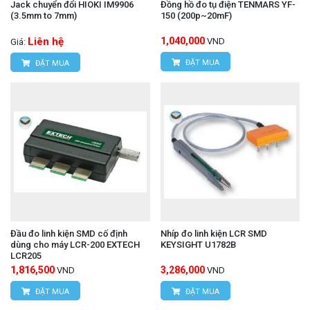
Jack chuyển đổi HIOKI IM9906
Đồng hồ đo tụ điện TENMARS YF-
(3.5mm to 7mm)
150 (200p~20mF)
Liên hệ
1,040,000
VND
Giá:
ĐẶT MUA
ĐẶT MUA
Đầu đo linh kiện SMD cố định
Nhíp đo linh kiện LCR SMD
dùng cho máy LCR-200 EXTECH
KEYSIGHT U1782B
LCR205
1,816,500
3,286,000
VND
VND
ĐẶT MUA
ĐẶT MUA