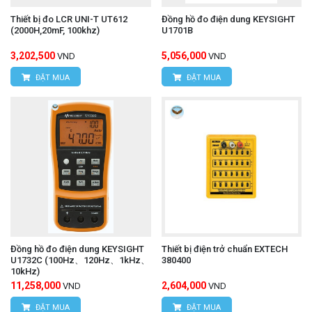
Thiết bị đo LCR UNI-T UT612
Đồng hồ đo điện dung KEYSIGHT
(2000H,20mF, 100khz)
U1701B
3,202,500
5,056,000
VND
VND
ĐẶT MUA
ĐẶT MUA
Đồng hồ đo điện dung KEYSIGHT
Thiết bị điện trở chuẩn EXTECH
U1732C (100Hz、120Hz、1kHz、
380400
10kHz)
11,258,000
2,604,000
VND
VND
ĐẶT MUA
ĐẶT MUA