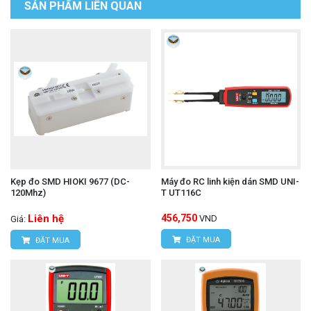
SẢN PHẨM LIÊN QUAN
Kẹp đo SMD HIOKI 9677 (DC-
Máy đo RC linh kiện dán SMD UNI-
120Mhz)
T UT116C
Liên hệ
456,750
VND
Giá:
ĐẶT MUA
ĐẶT MUA