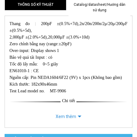
THÔNG SỐ KỸ THUẬT
Catalog/datasheet/Hướng dẫn
sử dụng
Thang đo : 200pF ±(0.5%+7d),2n/20n/200n/2μ/20μ/200μF
±(0.5%+5d),
2,000μF ±(2.0%+5d),20,000μF ±(3.0%+10d)
Zero chỉnh bằng nay (range:±20pF)
Over-input: Display shows 1
Bảo vệ quá tải Input : có
Tốc độ lấy mẫu: 0~5 giây
EN61010-1 : CE
Nguồn cấp: Pin NEDA1604/6F22 (9V) x 1pcs (Không bao gồm)
Kích thước: 182x90x46mm
Test Lead model no. MT-9906
Chi tiết
Xem thêm