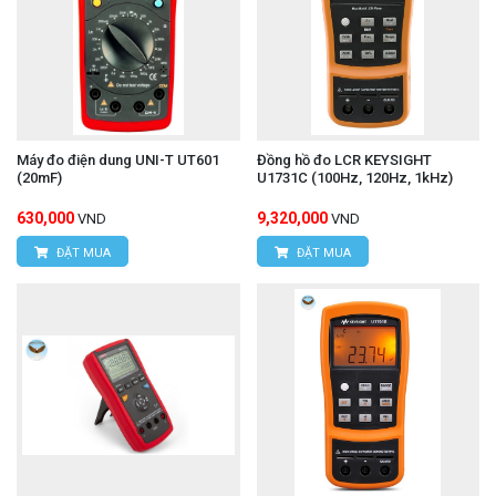
Máy đo điện dung UNI-T UT601
Đồng hồ đo LCR KEYSIGHT
(20mF)
U1731C (100Hz, 120Hz, 1kHz)
630,000
9,320,000
VND
VND
ĐẶT MUA
ĐẶT MUA