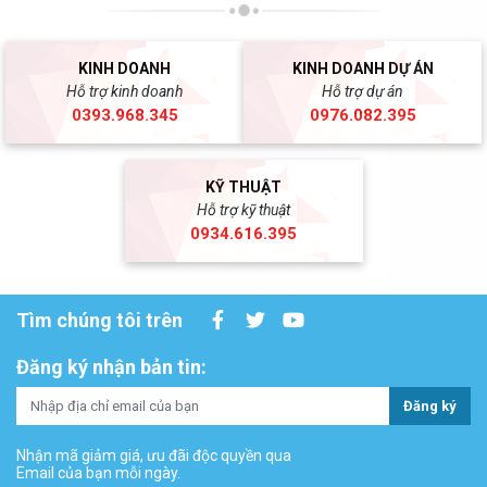
KINH DOANH
KINH DOANH DỰ ÁN
Hỗ trợ kinh doanh
Hỗ trợ dự án
0393.968.345
0976.082.395
KỸ THUẬT
Hỗ trợ kỹ thuật
0934.616.395
Tìm chúng tôi trên
Đăng ký nhận bản tin:
Đăng ký
Nhận mã giảm giá, ưu đãi độc quyền qua
Email của bạn mỗi ngày.