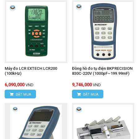
Máy đo LCR EXTECH LCR200
Đồng hồ đo tụ điện BKPRECISION
(100kHz)
830C-220V (1000pF~199.99mF)
6,090,000
9,746,000
VND
VND
ĐẶT MUA
ĐẶT MUA