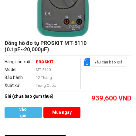
Đồng hồ đo tụ PROSKIT MT-5110
(0.1pF~20,000μF)
Hãng sản xuất
PROSKIT
Yêu cầu báo giá
Model
MT-5110
Bảo hành
12 Tháng
Xuất xứ
Trung Quốc
Giá (chưa bao gồm thuế)
939,600
VND
Thêm
vào
Mua ngay
giỏ
hàng