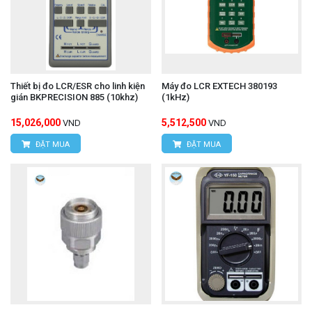
Thiết bị đo LCR/ESR cho linh kiện
Máy đo LCR EXTECH 380193
gián BKPRECISION 885 (10khz)
(1kHz)
15,026,000
5,512,500
VND
VND
ĐẶT MUA
ĐẶT MUA