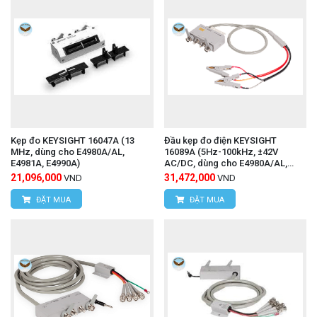
Kẹp đo KEYSIGHT 16047A (13
Đầu kẹp đo điện KEYSIGHT
MHz, dùng cho E4980A/AL,
16089A (5Hz-100kHz, ±42V
E4981A, E4990A)
AC/DC, dùng cho E4980A/AL,
E4981A, E4990A)
21,096,000
31,472,000
VND
VND
ĐẶT MUA
ĐẶT MUA