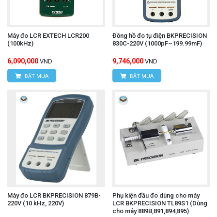
Máy đo LCR EXTECH LCR200
Đồng hồ đo tụ điện BKPRECISION
(100kHz)
830C-220V (1000pF~199.99mF)
6,090,000
9,746,000
VND
VND
ĐẶT MUA
ĐẶT MUA
Máy đo LCR BKPRECISION 879B-
Phụ kiện đầu đo dùng cho máy
220V (10 kHz, 220V)
LCR BKPRECISION TL89S1 (Dùng
cho máy 889B,891,894,895)