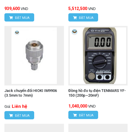
939,600
5,512,500
VND
VND
ĐẶT MUA
ĐẶT MUA
Jack chuyển đổi HIOKI IM9906
Đồng hồ đo tụ điện TENMARS YF-
(3.5mm to 7mm)
150 (200p~20mF)
Liên hệ
1,040,000
VND
Giá:
ĐẶT MUA
ĐẶT MUA