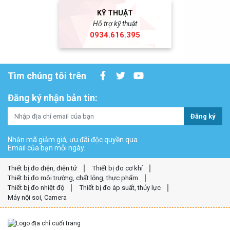
KỸ THUẬT
Hỗ trợ kỹ thuật
0934.616.395
Tìm chúng tôi trên
Đăng ký nhận bản tin:
Đăng ký
Nhận mã giảm giá, ưu đãi độc quyền qua
Email của bạn mỗi ngày.
Thiết bị đo điện, điện tử
Thiết bị đo cơ khí
Thiết bị đo môi trường, chất lỏng, thực phẩm
Thiết bị đo nhiệt độ
Thiết bị đo áp suất, thủy lực
Máy nội soi, Camera