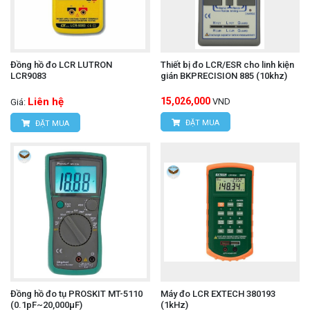
Đồng hồ đo LCR LUTRON
Thiết bị đo LCR/ESR cho linh kiện
LCR9083
gián BKPRECISION 885 (10khz)
Liên hệ
15,026,000
VND
Giá:
ĐẶT MUA
ĐẶT MUA
Đồng hồ đo tụ PROSKIT MT-5110
Máy đo LCR EXTECH 380193
(0.1pF~20,000μF)
(1kHz)