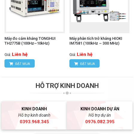
Máy đo cảm kháng TONGHUI
Máy phân tích trở kháng HIOKI
TH2775B (100Hz~10kHz)
IM7581 (100kHz ~ 300 MHz)
Liên hệ
Liên hệ
Giá:
Giá:
ĐẶT MUA
ĐẶT MUA
HỖ TRỢ KINH DOANH
KINH DOANH
KINH DOANH DỰ ÁN
Hỗ trợ kinh doanh
Hỗ trợ dự án
0393.968.345
0976.082.395