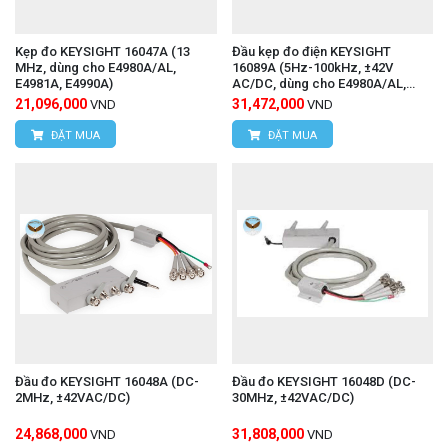
Kẹp đo KEYSIGHT 16047A (13
Đầu kẹp đo điện KEYSIGHT
MHz, dùng cho E4980A/AL,
16089A (5Hz-100kHz, ±42V
E4981A, E4990A)
AC/DC, dùng cho E4980A/AL,
E4981A, E4990A)
21,096,000
31,472,000
VND
VND
ĐẶT MUA
ĐẶT MUA
Đầu đo KEYSIGHT 16048A (DC-
Đầu đo KEYSIGHT 16048D (DC-
2MHz, ±42VAC/DC)
30MHz, ±42VAC/DC)
24,868,000
31,808,000
VND
VND