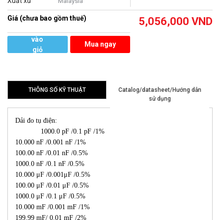
Xuất xứ
Malaysia
Giá (chưa bao gồm thuế)
5,056,000
VND
Thêm
vào
Mua ngay
giỏ
hàng
THÔNG SỐ KỸ THUẬT
Catalog/datasheet/Hướng dẫn
sử dụng
Dải đo tụ điện:
1000.0 pF /0.1 pF /1%
10.000 nF /0.001 nF /1%
100.00 nF /0.01 nF /0.5%
1000.0 nF /0.1 nF /0.5%
10.000 μF /0.001μF /0.5%
100.00 μF /0.01 μF /0.5%
1000.0 μF /0.1 μF /0.5%
10.000 mF /0.001 mF /1%
199.99 mF/ 0.01 mF /2%