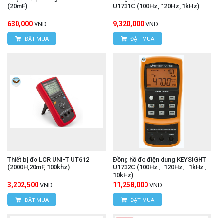
(20mF)
U1731C (100Hz, 120Hz, 1kHz)
630,000
9,320,000
VND
VND
ĐẶT MUA
ĐẶT MUA
Thiết bị đo LCR UNI-T UT612
Đồng hồ đo điện dung KEYSIGHT
(2000H,20mF, 100khz)
U1732C (100Hz、120Hz、1kHz、
10kHz)
3,202,500
11,258,000
VND
VND
ĐẶT MUA
ĐẶT MUA