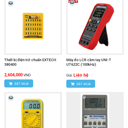
Thiết bị điện trở chuẩn EXTECH
Máy đo LCR cầm tay UNI-T
380400
UT622C (100kHz)
2,604,000
Liên hệ
VND
Giá:
ĐẶT MUA
ĐẶT MUA