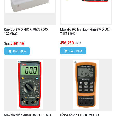
Kẹp đo SMD HIOKI 9677 (DC-
Máy đo RC linh kiện dán SMD UNI-
120Mhz)
T UT116C
Liên hệ
456,750
VND
Giá:
ĐẶT MUA
ĐẶT MUA
Máy đo điện dung UNI-T UT601
Đồng hồ đo LCR KEYSIGHT