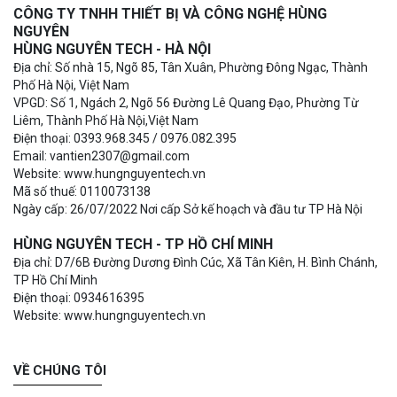
CÔNG TY TNHH THIẾT BỊ VÀ CÔNG NGHỆ HÙNG
NGUYÊN
HÙNG NGUYÊN TECH - HÀ NỘI
Địa chỉ: Số nhà 15, Ngõ 85, Tân Xuân, Phường Đông Ngạc, Thành
Phố Hà Nội, Việt Nam
VPGD: Số 1, Ngách 2, Ngõ 56 Đường Lê Quang Đạo, Phường Từ
Liêm, Thành Phố Hà Nội,Việt Nam
Điện thoại: 0393.968.345 / 0976.082.395
Email: vantien2307@gmail.com
Website: www.hungnguyentech.vn
Mã số thuế: 0110073138
Ngày cấp: 26/07/2022 Nơi cấp Sở kế hoạch và đầu tư TP Hà Nội
HÙNG NGUYÊN TECH - TP HỒ CHÍ MINH
Địa chỉ: D7/6B Đường Dương Đình Cúc, Xã Tân Kiên, H. Bình Chánh,
TP Hồ Chí Minh
Điện thoại: 0934616395
Website: www.hungnguyentech.vn
VỀ CHÚNG TÔI