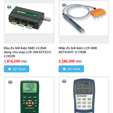
Đầu đo linh kiện SMD cố định
Nhíp đo linh kiện LCR SMD
dùng cho máy LCR-200 EXTECH
KEYSIGHT U1782B
LCR205
1,816,500
3,286,000
VND
VND
ĐẶT MUA
ĐẶT MUA