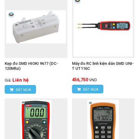
Kẹp đo SMD HIOKI 9677 (DC-
Máy đo RC linh kiện dán SMD UNI-
120Mhz)
T UT116C
Liên hệ
456,750
VND
Giá:
ĐẶT MUA
ĐẶT MUA