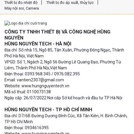
Thiết bị đo nhiệt độ
Thiết bị đo áp suất, thủy lực
Máy nội soi, Camera
CÔNG TY TNHH THIẾT BỊ VÀ CÔNG NGHỆ HÙNG
NGUYÊN
HÙNG NGUYÊN TECH - HÀ NỘI
Địa chỉ: Số nhà 15, Ngõ 85, Tân Xuân, Phường Đông Ngạc, Thành
Phố Hà Nội, Việt Nam
VPGD: Số 1, Ngách 2, Ngõ 56 Đường Lê Quang Đạo, Phường Từ
Liêm, Thành Phố Hà Nội,Việt Nam
Điện thoại: 0393.968.345 / 0976.082.395
Email: vantien2307@gmail.com
Website: www.hungnguyentech.vn
Mã số thuế: 0110073138
Ngày cấp: 26/07/2022 Nơi cấp Sở kế hoạch và đầu tư TP Hà Nội
HÙNG NGUYÊN TECH - TP HỒ CHÍ MINH
Địa chỉ: D7/6B Đường Dương Đình Cúc, Xã Tân Kiên, H. Bình Chánh,
TP Hồ Chí Minh
Điện thoại: 0934616395
Website: www.hungnguyentech.vn