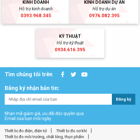
KINH DOANH
KINH DOANH DỰ ÁN
Hỗ trợ kinh doanh
Hỗ trợ dự án
0393.968.345
0976.082.395
KỸ THUẬT
Hỗ trợ kỹ thuật
0934.616.395
Tìm chúng tôi trên
Đăng ký nhận bản tin:
Đăng ký
Nhận mã giảm giá, ưu đãi độc quyền qua
Email của bạn mỗi ngày.
Thiết bị đo điện, điện tử
Thiết bị đo cơ khí
Thiết bị đo môi trường, chất lỏng, thực phẩm