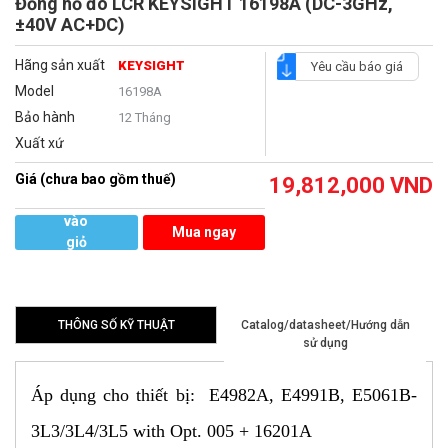
Đồng hồ đo LCR KEYSIGHT 16198A (DC-3GHz,
±40V AC+DC)
Hãng sản xuất
KEYSIGHT
Yêu cầu báo giá
Model
16198A
Bảo hành
12 Tháng
Xuất xứ
Giá (chưa bao gồm thuế)
19,812,000
VND
Thêm
vào
Mua ngay
giỏ
hàng
THÔNG SỐ KỸ THUẬT
Catalog/datasheet/Hướng dẫn
sử dụng
Áp dụng cho thiết bị: E4982A, E4991B, E5061B-
3L3/3L4/3L5 with Opt. 005 + 16201A