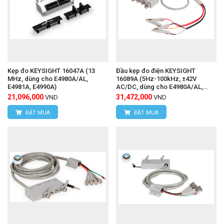
Kẹp đo KEYSIGHT 16047A (13
Đầu kẹp đo điện KEYSIGHT
MHz, dùng cho E4980A/AL,
16089A (5Hz-100kHz, ±42V
E4981A, E4990A)
AC/DC, dùng cho E4980A/AL,
E4981A, E4990A)
21,096,000
31,472,000
VND
VND
ĐẶT MUA
ĐẶT MUA