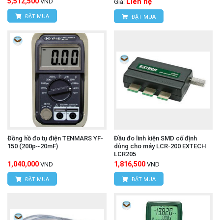
5,512,500
Liên hệ
VND
Giá:
ĐẶT MUA
ĐẶT MUA
Đồng hồ đo tụ điện TENMARS YF-
Đầu đo linh kiện SMD cố định
150 (200p~20mF)
dùng cho máy LCR-200 EXTECH
LCR205
1,040,000
1,816,500
VND
VND
ĐẶT MUA
ĐẶT MUA