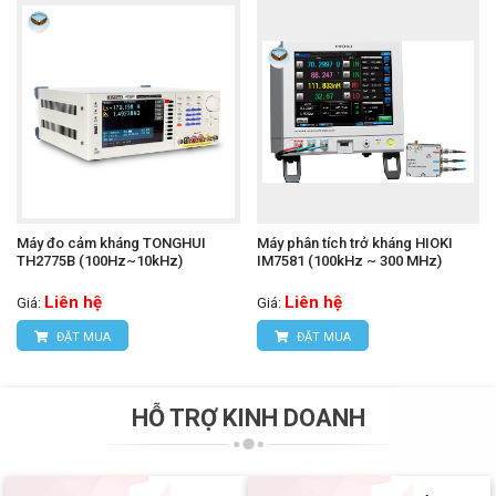
Máy đo cảm kháng TONGHUI
Máy phân tích trở kháng HIOKI
TH2775B (100Hz~10kHz)
IM7581 (100kHz ~ 300 MHz)
Liên hệ
Liên hệ
Giá:
Giá:
ĐẶT MUA
ĐẶT MUA
HỖ TRỢ KINH DOANH