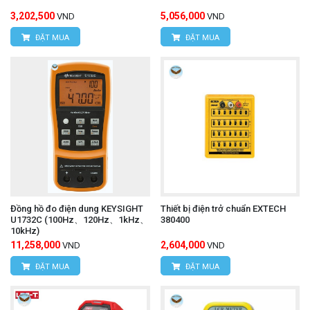
3,202,500
5,056,000
VND
VND
ĐẶT MUA
ĐẶT MUA
Đồng hồ đo điện dung KEYSIGHT
Thiết bị điện trở chuẩn EXTECH
U1732C (100Hz、120Hz、1kHz、
380400
10kHz)
11,258,000
2,604,000
VND
VND
ĐẶT MUA
ĐẶT MUA