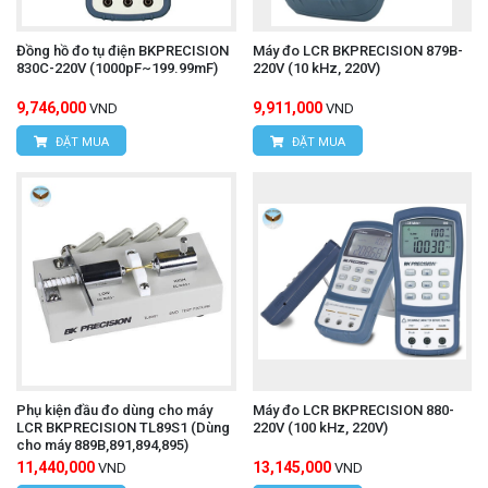
Đồng hồ đo tụ điện BKPRECISION
Máy đo LCR BKPRECISION 879B-
830C-220V (1000pF~199.99mF)
220V (10 kHz, 220V)
9,746,000
9,911,000
VND
VND
ĐẶT MUA
ĐẶT MUA
Phụ kiện đầu đo dùng cho máy
Máy đo LCR BKPRECISION 880-
LCR BKPRECISION TL89S1 (Dùng
220V (100 kHz, 220V)
cho máy 889B,891,894,895)
11,440,000
13,145,000
VND
VND