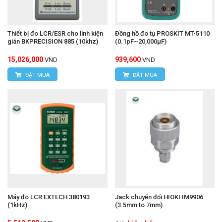
Thiết bị đo LCR/ESR cho linh kiện
Đồng hồ đo tụ PROSKIT MT-5110
gián BKPRECISION 885 (10khz)
(0.1pF~20,000μF)
15,026,000
939,600
VND
VND
ĐẶT MUA
ĐẶT MUA
Máy đo LCR EXTECH 380193
Jack chuyển đổi HIOKI IM9906
(1kHz)
(3.5mm to 7mm)