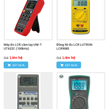
Máy đo LCR cầm tay UNI-T
Đồng hồ đo LCR LUTRON
UT622C (100kHz)
LCR9083
Liên hệ
Liên hệ
Giá:
Giá:
ĐẶT MUA
ĐẶT MUA