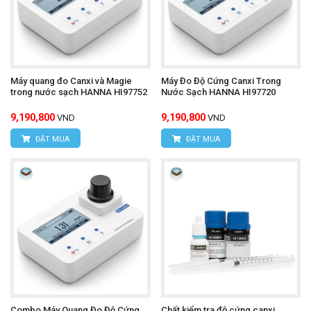
Máy quang đo Canxi và Magie
Máy Đo Độ Cứng Canxi Trong
trong nước sạch HANNA HI97752
Nước Sạch HANNA HI97720
9,190,800
9,190,800
VND
VND
ĐẶT MUA
ĐẶT MUA
Combo Máy Quang Đo Độ Cứng
Chất kiểm tra độ cứng canxi