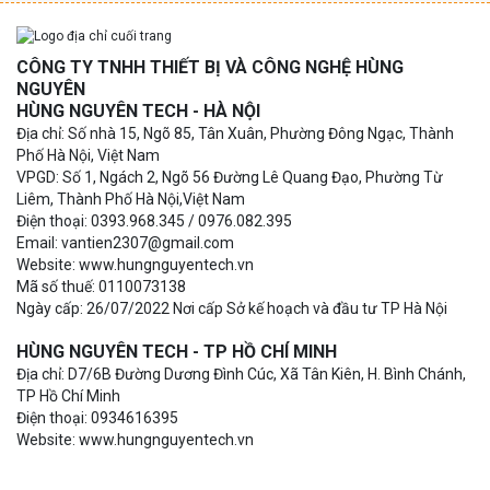
CÔNG TY TNHH THIẾT BỊ VÀ CÔNG NGHỆ HÙNG
NGUYÊN
HÙNG NGUYÊN TECH - HÀ NỘI
Địa chỉ: Số nhà 15, Ngõ 85, Tân Xuân, Phường Đông Ngạc, Thành
Phố Hà Nội, Việt Nam
VPGD: Số 1, Ngách 2, Ngõ 56 Đường Lê Quang Đạo, Phường Từ
Liêm, Thành Phố Hà Nội,Việt Nam
Điện thoại: 0393.968.345 / 0976.082.395
Email: vantien2307@gmail.com
Website: www.hungnguyentech.vn
Mã số thuế: 0110073138
Ngày cấp: 26/07/2022 Nơi cấp Sở kế hoạch và đầu tư TP Hà Nội
HÙNG NGUYÊN TECH - TP HỒ CHÍ MINH
Địa chỉ: D7/6B Đường Dương Đình Cúc, Xã Tân Kiên, H. Bình Chánh,
TP Hồ Chí Minh
Điện thoại: 0934616395
Website: www.hungnguyentech.vn