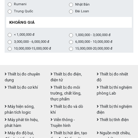
Rumani
Nhật Bản
Trung Quốc
Đài Loan
KHOẢNG GIÁ
< 1,000,000 đ
1,000,000 - 3,000,000 đ
3,000,000 - 6,000,000 đ
6,000,000 - 10,000,000 đ
10,000,000-15,000,000 đ
15,000,000-20,000,000 đ
Thiết bị đo chuyên
Thiết bị đo điện,
Thiết bị đo nhiệt
dụng
điện tử
độ
Thiết bị đo cơ khí
Thiết bị đo môi
Thiết bị thí nghiệm
trường, chất lỏng,
phòng Lab
thực phẩm
Máy hiện sóng,
Thiết bị đo và dò
Thiết bị thí nghiệm
phân tích logic
khí
điện
Máy phát tín hiệu,
Viễn thông -
Thiết bị tĩnh điện
phát hàm
Truyền hình
Máy đo độ bụi,
Thiết bị hút ẩm, tạo
Nguồn một chiều,