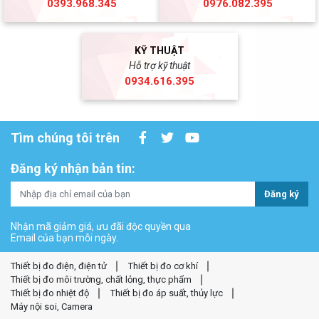
0393.968.345
0976.082.395
KỸ THUẬT
Hỗ trợ kỹ thuật
0934.616.395
Tìm chúng tôi trên
Đăng ký nhận bản tin:
Đăng ký
Nhận mã giảm giá, ưu đãi độc quyền qua
Email của bạn mỗi ngày.
Thiết bị đo điện, điện tử
Thiết bị đo cơ khí
Thiết bị đo môi trường, chất lỏng, thực phẩm
Thiết bị đo nhiệt độ
Thiết bị đo áp suất, thủy lực
Máy nội soi, Camera