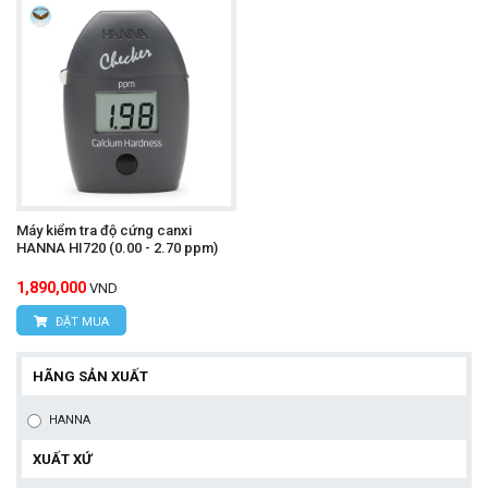
Máy kiểm tra độ cứng canxi
HANNA HI720 (0.00 - 2.70 ppm)
1,890,000
VND
ĐẶT MUA
HÃNG SẢN XUẤT
HANNA
XUẤT XỨ