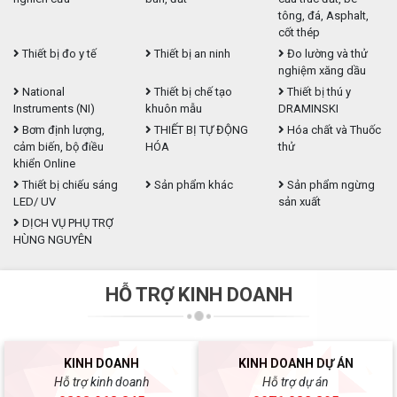
tông, đá, Asphalt,
cốt thép
Thiết bị đo y tế
Thiết bị an ninh
Đo lường và thử
nghiệm xăng dầu
National
Thiết bị chế tạo
Thiết bị thú y
Instruments (NI)
khuôn mẫu
DRAMINSKI
Bơm định lượng,
THIẾT BỊ TỰ ĐỘNG
Hóa chất và Thuốc
cảm biến, bộ điều
HÓA
thử
khiển Online
Thiết bị chiếu sáng
Sản phẩm khác
Sản phẩm ngừng
LED/ UV
sản xuất
DỊCH VỤ PHỤ TRỢ
HÙNG NGUYÊN
HỖ TRỢ KINH DOANH
KINH DOANH
KINH DOANH DỰ ÁN
Hỗ trợ kinh doanh
Hỗ trợ dự án