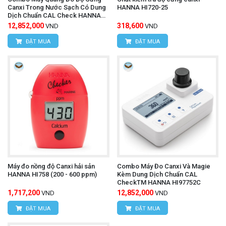
Canxi Trong Nước Sạch Có Dung
HANNA HI720-25
Dịch Chuẩn CAL Check HANNA
HI97720C
12,852,000
318,600
VND
VND
ĐẶT MUA
ĐẶT MUA
Máy đo nồng độ Canxi hải sản
Combo Máy Đo Canxi Và Magie
HANNA HI758 (200 - 600 ppm)
Kèm Dung Dịch Chuẩn CAL
CheckTM HANNA HI97752C
1,717,200
12,852,000
VND
VND
ĐẶT MUA
ĐẶT MUA