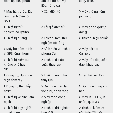
đếm hạt tiểu phân
ẩm, đo độ ẩm vật
xoay chiều
liệu, nông sản
Máy hàn, tháo, lắp,
Cân điện tử
Máy thử nghiệm
làm mạch điện tử,
pin và tụ
SMT
Thiết bị thử
Tải giả điện tử
Máy đóng gói tự
nghiệm cơ, lý tính
động
Thiết bị quang
Thiết bị nén, thử
Thiết bị hiệu chuẩn
nghiệm bê tông
Máy bộ đàm, định
Kính hiển vi, thiết bị
Máy nội soi,
vị GPS, ống nhòm
phóng đại
Camera
Thiết bị kiểm tra
Thiết bị đo áp
Máy trắc địa, toàn
không phá hủy -
suất, thủy lực
đạc, khảo sát
NDT
Công cụ, dụng cụ
Thiết bị nâng hạ,
Bảo hộ lao động
điện cầm tay
thủy lực
Dụng cụ tháo lắp
Dụng cụ tháo lắp
Dụng cụ dùng khí
cơ khí
vòng bi, bánh răng
nén
Thiết bị vệ sinh làm
Máy móc công
Máy in 3D, UV, in
sạch
nghiệp
nhãn, quét 3D
Thiết bị dạy nghề,
Thiết bị thí nghiệm
Thiết bị kiểm tra
nghiên cứu
bùn, đất
cấu trúc đất, bê