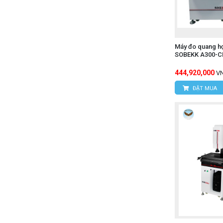
Máy đo quang họ
SOBEKK A300-
444,920,000
V
ĐẶT MUA