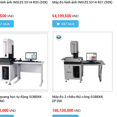
hình ảnh INSIZE 5314-R33 (50X)
Máy đo hình ảnh INSIZE 5314-R31 (50X)
,500
54,199,500
VND
VND
T MUA
ĐẶT MUA
quang học tự động SOBEKK
Máy đo 2 chiều thủ công SOBEKK
CNC
EP200
0,000
165,130,000
VND
VND