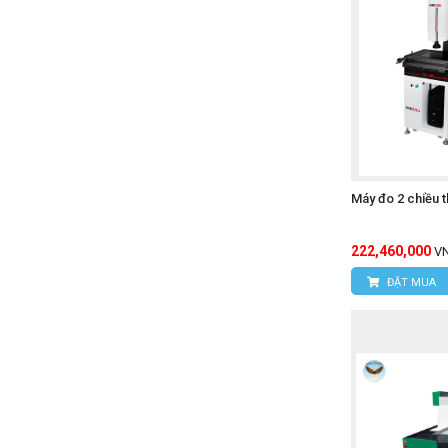
Máy đo 2 chiều 
222,460,000
V
ĐẶT MUA