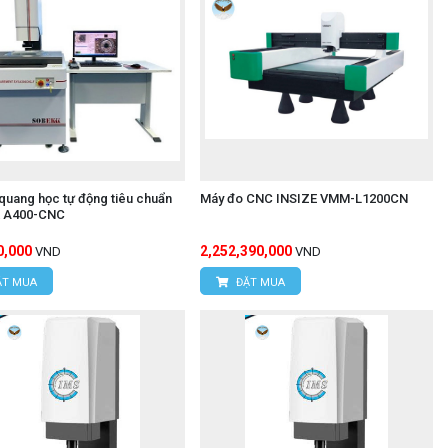
quang học tự động tiêu chuẩn
Máy đo CNC INSIZE VMM-L1200CN
 A400-CNC
0,000
2,252,390,000
VND
VND
T MUA
ĐẶT MUA