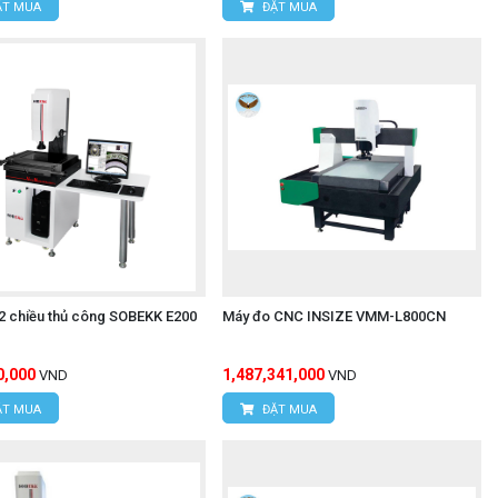
T MUA
ĐẶT MUA
2 chiều thủ công SOBEKK E200
Máy đo CNC INSIZE VMM-L800CN
0,000
1,487,341,000
VND
VND
T MUA
ĐẶT MUA