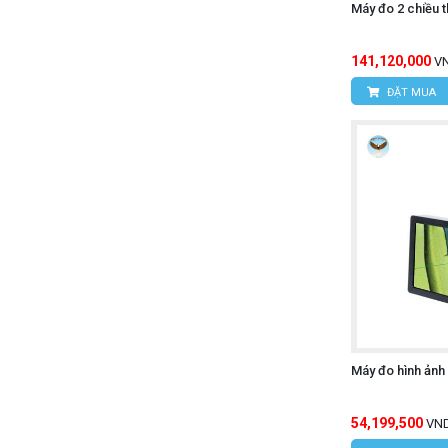
Máy đo 2 chiều 
141,120,000
V
ĐẶT MUA
Máy đo hình ảnh
54,199,500
VN