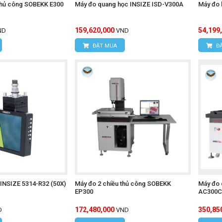
thủ công SOBEKK E300
Máy đo quang học INSIZE ISD-V300A
Máy đo 
159,620,000
54,199
ND
VND
ĐẶT MUA
ĐẶ
 INSIZE 5314-R32 (50X)
Máy đo 2 chiều thủ công SOBEKK
Máy đo 
EP300
AC300
172,480,000
350,85
D
VND