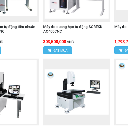
c tự động tiêu chuẩn
Máy đo quang học tự động SOBEKK
Máy đo
CNC
AC400CNC
303,500,000
1,798,
ND
VND
ĐẶT MUA
ĐẶ