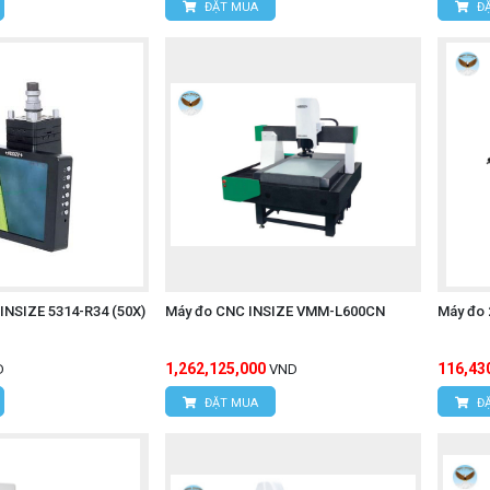
ĐẶT MUA
ĐẶ
 INSIZE 5314-R34 (50X)
Máy đo CNC INSIZE VMM-L600CN
Máy đo 
1,262,125,000
116,43
D
VND
ĐẶT MUA
ĐẶ