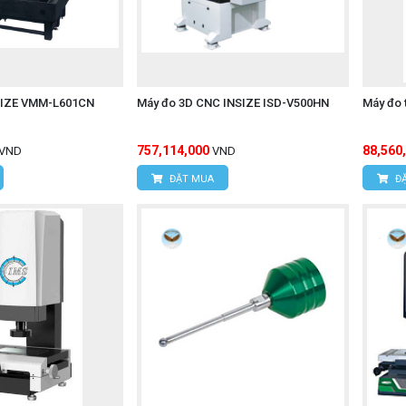
SIZE VMM-L601CN
Máy đo 3D CNC INSIZE ISD-V500HN
Máy đo 
757,114,000
88,560
VND
VND
ĐẶT MUA
ĐẶ