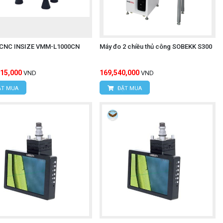
 CNC INSIZE VMM-L1000CN
Máy đo 2 chiều thủ công SOBEKK S300
715,000
169,540,000
VND
VND
T MUA
ĐẶT MUA