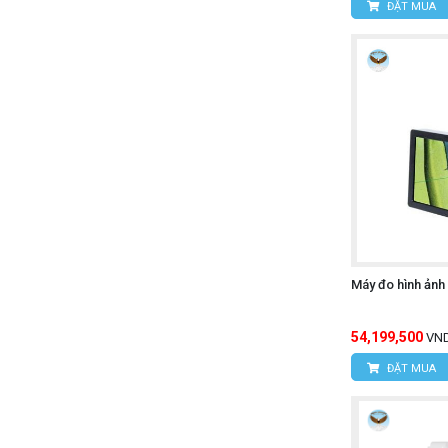
ĐẶT MUA
Máy đo hình ảnh
54,199,500
VN
ĐẶT MUA