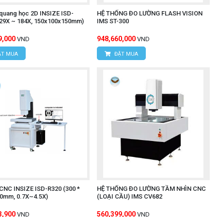
quang học 2D INSIZE ISD-
HỆ THỐNG ĐO LƯỜNG FLASH VISION
29X ~ 184X, 150x100x150mm)
IMS ST-300
9,000
948,660,000
VND
VND
T MUA
ĐẶT MUA
CNC INSIZE ISD-R320 (300 *
HỆ THỐNG ĐO LƯỜNG TẦM NHÌN CNC
50mm, 0.7X~4.5X)
(LOẠI CẦU) IMS CV682
3,900
560,399,000
VND
VND