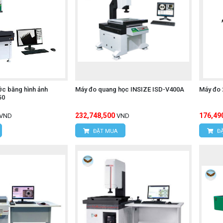
ớc bằng hình ảnh
Máy đo quang học INSIZE ISD-V400A
Máy đo 
50
232,748,500
176,49
VND
VND
ĐẶT MUA
ĐẶ