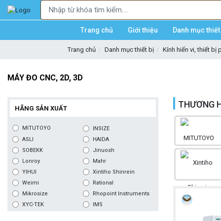
Trang chủ
Giới thiệu
Danh mục thiết 
Trang chủ
Danh mục thiết bị
Kính hiển vi, thiết bị
MÁY ĐO CNC, 2D, 3D
THƯƠNG H
HÃNG SẢN XUẤT
MITUTOYO
INSIZE
ASLI
HAIDA
SOBEKK
Jinuosh
Lonroy
Mahr
YIHUI
Xintiho Shinrein
Weimi
Rational
Mikrosize
Rhopoint Instruments
XYC-TEK
IMS