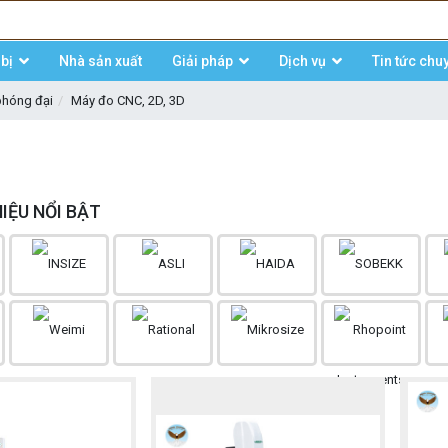
bị
Nhà sản xuất
Giải pháp
Dịch vụ
Tin tức chu
 phóng đại
Máy đo CNC, 2D, 3D
IỆU NỔI BẬT