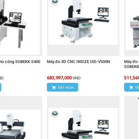
thủ công SOBEKK S400
Máy đo 3D CNC INSIZE ISD-V500N
Máy đo 
SOBEKK
683,997,000
511,56
ND
VND
ĐẶT MUA
ĐẶ