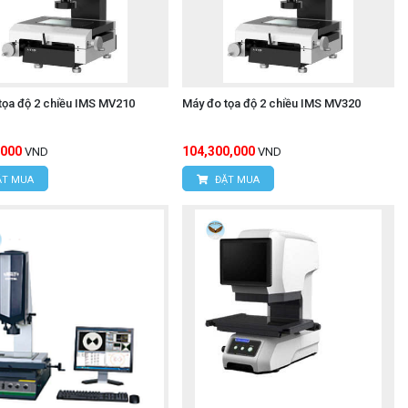
tọa độ 2 chiều IMS MV210
Máy đo tọa độ 2 chiều IMS MV320
,000
104,300,000
VND
VND
T MUA
ĐẶT MUA