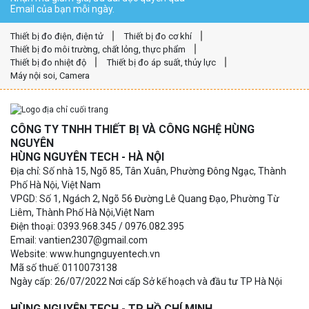
Email của bạn mỗi ngày.
Thiết bị đo điện, điện tử
Thiết bị đo cơ khí
Thiết bị đo môi trường, chất lỏng, thực phẩm
Thiết bị đo nhiệt độ
Thiết bị đo áp suất, thủy lực
Máy nội soi, Camera
CÔNG TY TNHH THIẾT BỊ VÀ CÔNG NGHỆ HÙNG
NGUYÊN
HÙNG NGUYÊN TECH - HÀ NỘI
Địa chỉ: Số nhà 15, Ngõ 85, Tân Xuân, Phường Đông Ngạc, Thành
Phố Hà Nội, Việt Nam
VPGD: Số 1, Ngách 2, Ngõ 56 Đường Lê Quang Đạo, Phường Từ
Liêm, Thành Phố Hà Nội,Việt Nam
Điện thoại: 0393.968.345 / 0976.082.395
Email: vantien2307@gmail.com
Website: www.hungnguyentech.vn
Mã số thuế: 0110073138
Ngày cấp: 26/07/2022 Nơi cấp Sở kế hoạch và đầu tư TP Hà Nội
HÙNG NGUYÊN TECH - TP HỒ CHÍ MINH