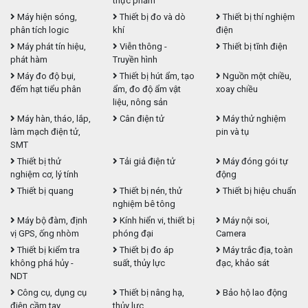
thực phẩm
Máy hiện sóng,
Thiết bị đo và dò
Thiết bị thí nghiệm
phân tích logic
khí
điện
Máy phát tín hiệu,
Viễn thông -
Thiết bị tĩnh điện
phát hàm
Truyền hình
Máy đo độ bụi,
Thiết bị hút ẩm, tạo
Nguồn một chiều,
đếm hạt tiểu phân
ẩm, đo độ ẩm vật
xoay chiều
liệu, nông sản
Máy hàn, tháo, lắp,
Cân điện tử
Máy thử nghiệm
làm mạch điện tử,
pin và tụ
SMT
Thiết bị thử
Tải giả điện tử
Máy đóng gói tự
nghiệm cơ, lý tính
động
Thiết bị quang
Thiết bị nén, thử
Thiết bị hiệu chuẩn
nghiệm bê tông
Máy bộ đàm, định
Kính hiển vi, thiết bị
Máy nội soi,
vị GPS, ống nhòm
phóng đại
Camera
Thiết bị kiểm tra
Thiết bị đo áp
Máy trắc địa, toàn
không phá hủy -
suất, thủy lực
đạc, khảo sát
NDT
Công cụ, dụng cụ
Thiết bị nâng hạ,
Bảo hộ lao động
điện cầm tay
thủy lực