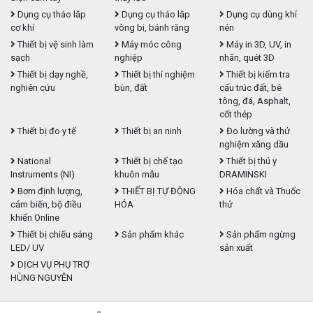
Dụng cụ tháo lắp
Dụng cụ tháo lắp
Dụng cụ dùng khí
cơ khí
vòng bi, bánh răng
nén
Thiết bị vệ sinh làm
Máy móc công
Máy in 3D, UV, in
sạch
nghiệp
nhãn, quét 3D
Thiết bị dạy nghề,
Thiết bị thí nghiệm
Thiết bị kiểm tra
nghiên cứu
bùn, đất
cấu trúc đất, bê
tông, đá, Asphalt,
cốt thép
Thiết bị đo y tế
Thiết bị an ninh
Đo lường và thử
nghiệm xăng dầu
National
Thiết bị chế tạo
Thiết bị thú y
Instruments (NI)
khuôn mẫu
DRAMINSKI
Bơm định lượng,
THIẾT BỊ TỰ ĐỘNG
Hóa chất và Thuốc
cảm biến, bộ điều
HÓA
thử
khiển Online
Thiết bị chiếu sáng
Sản phẩm khác
Sản phẩm ngừng
LED/ UV
sản xuất
DỊCH VỤ PHỤ TRỢ
HÙNG NGUYÊN