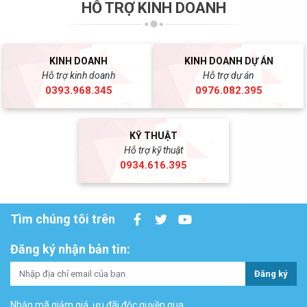
HỖ TRỢ KINH DOANH
KINH DOANH
KINH DOANH DỰ ÁN
Hỗ trợ kinh doanh
Hỗ trợ dự án
0393.968.345
0976.082.395
KỸ THUẬT
Hỗ trợ kỹ thuật
0934.616.395
Tìm chúng tôi trên
Đăng ký nhận bản tin:
Đăng ký
Nhận mã giảm giá, ưu đãi độc quyền qua