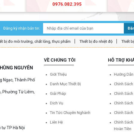
5
0976.082.395
Đăng ký nhận bản tin:
Đăn
ết bị đo môi trường, chất lỏng, thực phẩm
Thiết bị đo nhiệt độ
Thiết b
VỀ CHÚNG TÔI
HỖ TRỢ KH
Ệ HÙNG NGUYÊN
Giới Thiệu
Hướng Dẫn
ng Ngạc, Thành Phố
Danh Mục Thiết Bị
Chính Sách
o, Phường Từ Liêm,
Giải Pháp
Chính Sách
Dịch Vụ
Chính Sách
Tin Tức Chuyên Nghành
Chính Sách
Liên Hệ
Chính Sách
 tư TP Hà Nội
Hoàn Tiền