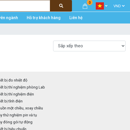
0
yên ngành
Hỗ trợ khách hàng
Liên hệ
ết bị đo nhiệt độ
ết bị thí nghiệm phòng Lab
ết bị thí nghiệm điện
ết bị tĩnh điện
ồn một chiều, xoay chiều
 thử nghiệm pin và tụ
y đóng gói tự động
ết bị hiệu chuẩn