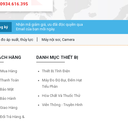
0934.616.395
Nhận mã giảm giá, ưu đãi độc quyền qua
g ký
Email của bạn mỗi ngày.
ị đo áp suất, thủy lực
Máy nội soi, Camera
ÁCH HÀNG
DANH MỤC THIẾT BỊ
 Mua Hàng
Thiết Bị Tĩnh Điện
 Thanh Toán
Máy Đo Độ Bụi, Đếm Hạt
Tiểu Phân
 Bảo Mật
Hóa Chất Và Thuốc Thử
 Bảo Hành
Viễn Thông - Truyền Hình
 Giao Hàng
 Đổi Trả Hàng &