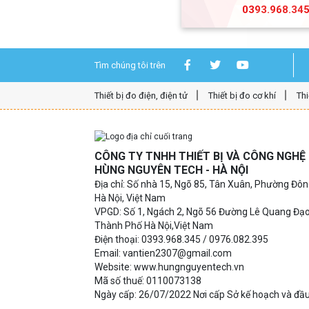
0393.968.34
Tìm chúng tôi trên
Thiết bị đo điện, điện tử
Thiết bị đo cơ khí
Thi
CÔNG TY TNHH THIẾT BỊ VÀ CÔNG NGH
HÙNG NGUYÊN TECH - HÀ NỘI
Địa chỉ: Số nhà 15, Ngõ 85, Tân Xuân, Phường Đô
Hà Nội, Việt Nam
VPGD: Số 1, Ngách 2, Ngõ 56 Đường Lê Quang Đạ
Thành Phố Hà Nội,Việt Nam
Điện thoại: 0393.968.345 / 0976.082.395
Email: vantien2307@gmail.com
Website: www.hungnguyentech.vn
Mã số thuế: 0110073138
Ngày cấp: 26/07/2022 Nơi cấp Sở kế hoạch và đầu