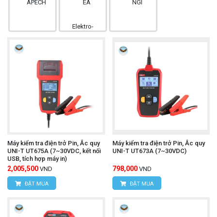
Máy kiểm tra điện trở Pin, Ắc quy
Máy kiểm tra điện trở Pin, Ắc quy
UNI-T UT675A (7~30VDC, kết nối
UNI-T UT673A (7~30VDC)
USB, tích hợp máy in)
2,005,500
798,000
VND
VND
ĐẶT MUA
ĐẶT MUA