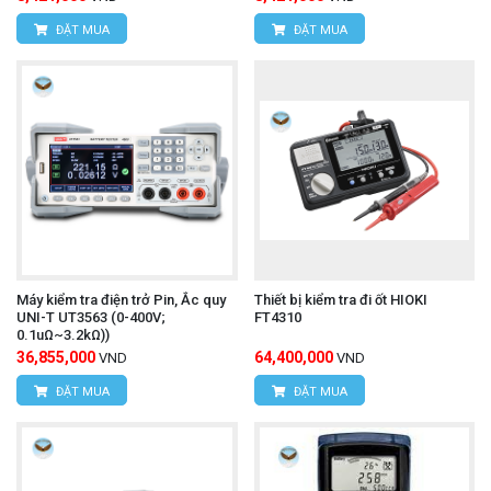
ĐẶT MUA
ĐẶT MUA
Máy kiểm tra điện trở Pin, Ắc quy
Thiết bị kiểm tra đi ốt HIOKI
UNI-T UT3563 (0-400V;
FT4310
0.1uΩ~3.2kΩ))
36,855,000
64,400,000
VND
VND
ĐẶT MUA
ĐẶT MUA