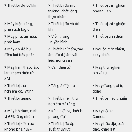
Thiết bị đo cơ khí
Thiết bị đo môi
Thiết bị thí nghiệm
trường, chất lỏng,
phòng Lab
thực phẩm
Máy hiện sóng,
Thiết bị đo và dò
Thiết bị thí nghiệm
phân tích logic
khí
điện
Máy phát tín hiệu,
Viễn thông -
Thiết bị tĩnh điện
phát hàm
Truyền hình
Máy đo độ bụi,
Thiết bị hút ẩm, tạo
Nguồn một chiều,
đếm hạt tiểu phân
ẩm, đo độ ẩm vật
xoay chiều
liệu, nông sản
Máy hàn, tháo, lắp,
Cân điện tử
Máy thử nghiệm
làm mạch điện tử,
pin và tụ
SMT
Thiết bị thử
Tải giả điện tử
Máy đóng gói tự
nghiệm cơ, lý tính
động
Thiết bị quang
Thiết bị nén, thử
Thiết bị hiệu chuẩn
nghiệm bê tông
Máy bộ đàm, định
Kính hiển vi, thiết bị
Máy nội soi,
vị GPS, ống nhòm
phóng đại
Camera
Thiết bị kiểm tra
Thiết bị đo áp
Máy trắc địa, toàn
không phá hủy -
suất, thủy lực
đạc, khảo sát