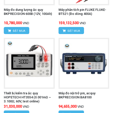
Máy đo dung lượng ắc quy
Máy phân tích pin FLUKE FLUKE-
BKPRECISION 600B (12V, 100Ah)
BT521 (Đo dòng 400A)
10,780,000
159,132,500
VND
VND
ĐẶT MUA
ĐẶT MUA
Thiết bị kiểm tra ắc quy
Máy đo nội trở pin, acquy
HOPETECH HT3554 (0.001mΩ ~
BKPRECISION BA8100
3.100Ω; 60V, test online)
31,030,000
94,655,000
VND
VND