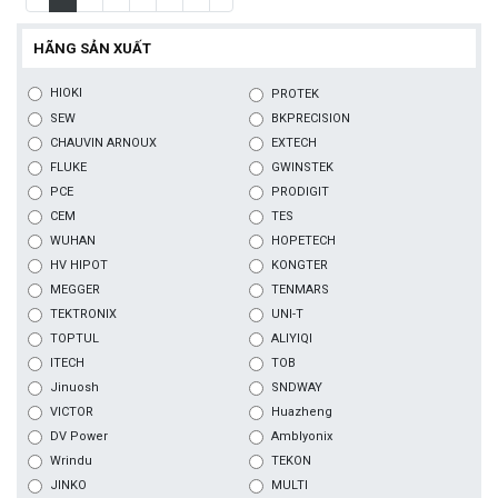
HÃNG SẢN XUẤT
HIOKI
PROTEK
SEW
BKPRECISION
CHAUVIN ARNOUX
EXTECH
FLUKE
GWINSTEK
PCE
PRODIGIT
CEM
TES
WUHAN
HOPETECH
HV HIPOT
KONGTER
MEGGER
TENMARS
TEKTRONIX
UNI-T
TOPTUL
ALIYIQI
ITECH
TOB
Jinuosh
SNDWAY
VICTOR
Huazheng
DV Power
Amblyonix
Wrindu
TEKON
JINKO
MULTI