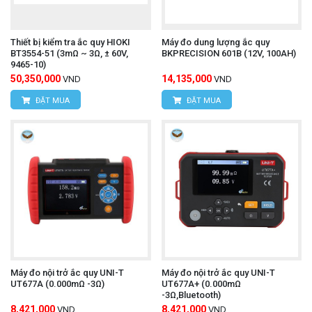
Thiết bị kiểm tra ắc quy HIOKI
Máy đo dung lượng ắc quy
BT3554-51 (3mΩ ~ 3Ω, ± 60V,
BKPRECISION 601B (12V, 100AH)
9465-10)
50,350,000
14,135,000
VND
VND
ĐẶT MUA
ĐẶT MUA
Máy đo nội trở ắc quy UNI-T
Máy đo nội trở ắc quy UNI-T
UT677A (0.000mΩ -3Ω)
UT677A+ (0.000mΩ
-3Ω,Bluetooth)
8,421,000
8,421,000
VND
VND