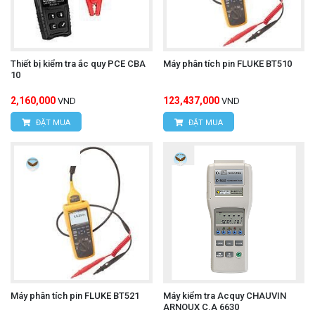
Thiết bị kiểm tra ắc quy PCE CBA
Máy phân tích pin FLUKE BT510
10
2,160,000
123,437,000
VND
VND
ĐẶT MUA
ĐẶT MUA
Máy phân tích pin FLUKE BT521
Máy kiểm tra Acquy CHAUVIN
ARNOUX C.A 6630