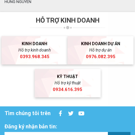
HÙNG NGUYÊN
HỖ TRỢ KINH DOANH
KINH DOANH
KINH DOANH DỰ ÁN
Hỗ trợ kinh doanh
Hỗ trợ dự án
0393.968.345
0976.082.395
KỸ THUẬT
Hỗ trợ kỹ thuật
0934.616.395
Tìm chúng tôi trên
Đăng ký nhận bản tin: