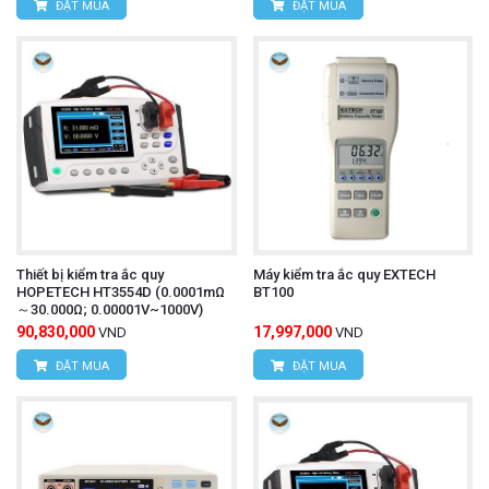
ĐẶT MUA
ĐẶT MUA
Thiết bị kiểm tra ắc quy
Máy kiểm tra ắc quy EXTECH
HOPETECH HT3554D (0.0001mΩ
BT100
～30.000Ω; 0.00001V~1000V)
90,830,000
17,997,000
VND
VND
ĐẶT MUA
ĐẶT MUA