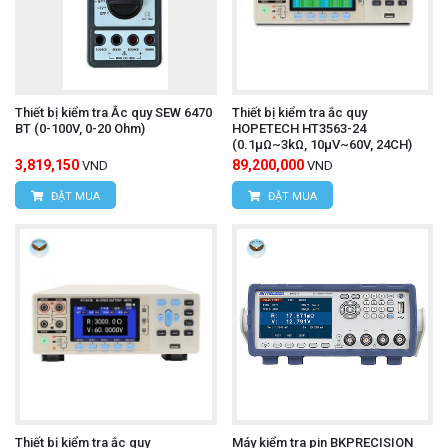
Thiết bị kiểm tra Ắc quy SEW 6470
Thiết bị kiểm tra ắc quy
BT (0-100V, 0-20 Ohm)
HOPETECH HT3563-24
(0.1μΩ~3kΩ, 10μV~60V, 24CH)
3,819,150
89,200,000
VND
VND
ĐẶT MUA
ĐẶT MUA
Thiết bị kiểm tra ắc quy
Máy kiểm tra pin BKPRECISION