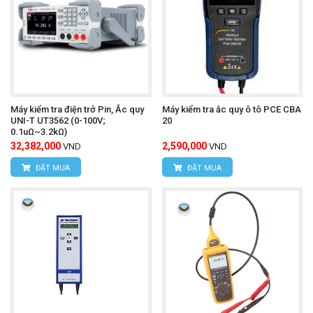
Máy kiểm tra điện trở Pin, Ắc quy
Máy kiểm tra ắc quy ô tô PCE CBA
UNI-T UT3562 (0-100V;
20
0.1uΩ~3.2kΩ)
32,382,000
2,590,000
VND
VND
ĐẶT MUA
ĐẶT MUA