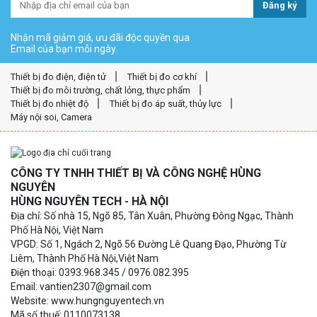
Đăng ký
Nhận mã giảm giá, ưu đãi độc quyền qua
Email của bạn mỗi ngày.
Thiết bị đo điện, điện tử
Thiết bị đo cơ khí
Thiết bị đo môi trường, chất lỏng, thực phẩm
Thiết bị đo nhiệt độ
Thiết bị đo áp suất, thủy lực
Máy nội soi, Camera
CÔNG TY TNHH THIẾT BỊ VÀ CÔNG NGHỆ HÙNG
NGUYÊN
HÙNG NGUYÊN TECH - HÀ NỘI
Địa chỉ: Số nhà 15, Ngõ 85, Tân Xuân, Phường Đông Ngạc, Thành
Phố Hà Nội, Việt Nam
VPGD: Số 1, Ngách 2, Ngõ 56 Đường Lê Quang Đạo, Phường Từ
Liêm, Thành Phố Hà Nội,Việt Nam
Điện thoại: 0393.968.345 / 0976.082.395
Email: vantien2307@gmail.com
Website: www.hungnguyentech.vn
Mã số thuế: 0110073138