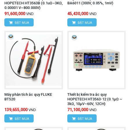
HOPETECH HT3563B (0.1uΩ~3KΩ,
BA6011 (300V, 0.05%, 1mV)
0.00001 V~800.000V)
91,600,000
45,430,000
VND
VND
ĐẶT MUA
ĐẶT MUA
Máy phân tích ắc quy FLUKE
Thiết bị kiểm tra ắc quy
BT520
HOPETECH HT3563-12 (0.1μΩ ~
3kΩ, 10μV~60V, 12CH)
139,655,000
71,100,000
VND
VND
ĐẶT MUA
ĐẶT MUA