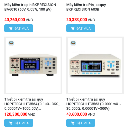
Máy kiểm tra pin BKPRECISION
Máy kiểm tra Pin, acquy
BA6010 (60V, 0.05%, 100 µV)
BKPRECISION 603B
40,260,000
20,383,000
VND
VND
ĐẶT MUA
ĐẶT MUA
Thiết bị kiểm tra ắc quy
Thiết bị kiểm tra ắc quy
HOPETECH HT3564 (0.1uΩ~3KΩ,
HOPETECH HT3563 (0.0001mΩ～
0.00001V~1000.00V,
30.000Ω; 0.00001V~300V)
RS232/485/LAN)
120,300,000
43,600,000
VND
VND
ĐẶT MUA
ĐẶT MUA