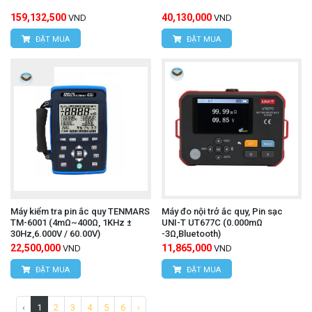
159,132,500
40,130,000
VND
VND
ĐẶT MUA
ĐẶT MUA
Máy kiểm tra pin ắc quy TENMARS
Máy đo nội trở ắc quy, Pin sạc
TM-6001 (4mΩ~400Ω, 1KHz ±
UNI-T UT677C (0.000mΩ
30Hz,6.000V / 60.00V)
-3Ω,Bluetooth)
22,500,000
11,865,000
VND
VND
ĐẶT MUA
ĐẶT MUA
‹
1
2
3
4
5
6
›