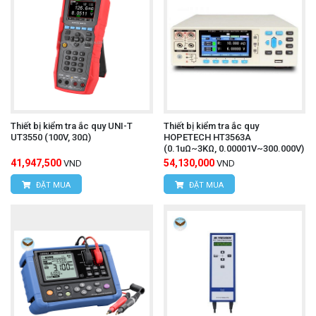
Thiết bị kiểm tra ắc quy UNI-T
Thiết bị kiểm tra ắc quy
UT3550 (100V, 30Ω)
HOPETECH HT3563A
(0.1uΩ~3KΩ, 0.00001V~300.000V)
41,947,500
54,130,000
VND
VND
ĐẶT MUA
ĐẶT MUA