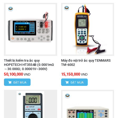
Thiết bị kiểm tra ắc quy
Máy đo nội trở ắc quy TENMARS
HOPETECH HT3554B (0.0001mΩ
TM-6002
～30.000Ω; 0.00001V~300V)
50,100,000
15,150,000
VND
VND
ĐẶT MUA
ĐẶT MUA