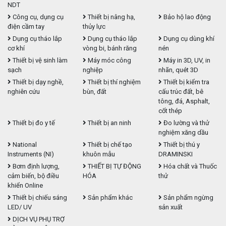
NDT
Công cụ, dụng cụ
Thiết bị nâng hạ,
Bảo hộ lao động
điện cầm tay
thủy lực
Dụng cụ tháo lắp
Dụng cụ tháo lắp
Dụng cụ dùng khí
cơ khí
vòng bi, bánh răng
nén
Thiết bị vệ sinh làm
Máy móc công
Máy in 3D, UV, in
sạch
nghiệp
nhãn, quét 3D
Thiết bị dạy nghề,
Thiết bị thí nghiệm
Thiết bị kiểm tra
nghiên cứu
bùn, đất
cấu trúc đất, bê
tông, đá, Asphalt,
cốt thép
Thiết bị đo y tế
Thiết bị an ninh
Đo lường và thử
nghiệm xăng dầu
National
Thiết bị chế tạo
Thiết bị thú y
Instruments (NI)
khuôn mẫu
DRAMINSKI
Bơm định lượng,
THIẾT BỊ TỰ ĐỘNG
Hóa chất và Thuốc
cảm biến, bộ điều
HÓA
thử
khiển Online
Thiết bị chiếu sáng
Sản phẩm khác
Sản phẩm ngừng
LED/ UV
sản xuất
DỊCH VỤ PHỤ TRỢ