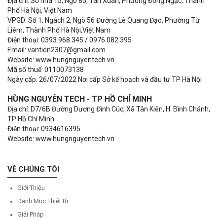
Địa chỉ: Số nhà 15, Ngõ 85, Tân Xuân, Phường Đông Ngạc, Thành
Phố Hà Nội, Việt Nam
VPGD: Số 1, Ngách 2, Ngõ 56 Đường Lê Quang Đạo, Phường Từ
Liêm, Thành Phố Hà Nội,Việt Nam
Điện thoại: 0393.968.345 / 0976.082.395
Email: vantien2307@gmail.com
Website: www.hungnguyentech.vn
Mã số thuế: 0110073138
Ngày cấp: 26/07/2022 Nơi cấp Sở kế hoạch và đầu tư TP Hà Nội
HÙNG NGUYÊN TECH - TP HỒ CHÍ MINH
Địa chỉ: D7/6B Đường Dương Đình Cúc, Xã Tân Kiên, H. Bình Chánh,
TP Hồ Chí Minh
Điện thoại: 0934616395
Website: www.hungnguyentech.vn
VỀ CHÚNG TÔI
Giới Thiệu
Danh Mục Thiết Bị
Giải Pháp