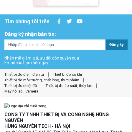
Tìm chúng tôi trên
Đăng ký nhận bản tin:
Đăng ký
Nhận mã giảm giá, ưu đãi độc quyền qua
Email của bạn mỗi ngày.
Thiết bị đo điện, điện tử
Thiết bị đo cơ khí
Thiết bị đo môi trường, chất lỏng, thực phẩm
Thiết bị đo nhiệt độ
Thiết bị đo áp suất, thủy lực
Máy nội soi, Camera
CÔNG TY TNHH THIẾT BỊ VÀ CÔNG NGHỆ HÙNG
NGUYÊN
HÙNG NGUYÊN TECH - HÀ NỘI