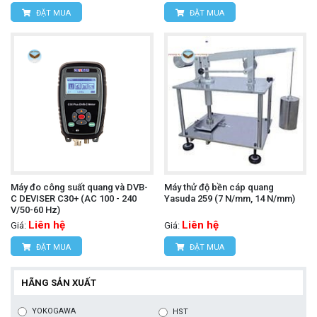
ĐẶT MUA
ĐẶT MUA
Máy đo công suất quang và DVB-
Máy thử độ bền cáp quang
C DEVISER C30+ (AC 100 - 240
Yasuda 259 (7 N/mm, 14 N/mm)
V/50-60 Hz)
Liên hệ
Liên hệ
Giá:
Giá:
ĐẶT MUA
ĐẶT MUA
HÃNG SẢN XUẤT
YOKOGAWA
HST