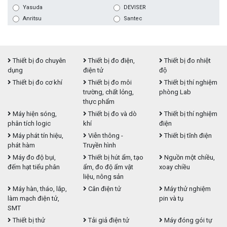
Yasuda
DEVISER
Anritsu
Santec
Thiết bị đo chuyên
Thiết bị đo điện,
Thiết bị đo nhiệt
dụng
điện tử
độ
Thiết bị đo cơ khí
Thiết bị đo môi
Thiết bị thí nghiệm
trường, chất lỏng,
phòng Lab
thực phẩm
Máy hiện sóng,
Thiết bị đo và dò
Thiết bị thí nghiệm
phân tích logic
khí
điện
Máy phát tín hiệu,
Viễn thông -
Thiết bị tĩnh điện
phát hàm
Truyền hình
Máy đo độ bụi,
Thiết bị hút ẩm, tạo
Nguồn một chiều,
đếm hạt tiểu phân
ẩm, đo độ ẩm vật
xoay chiều
liệu, nông sản
Máy hàn, tháo, lắp,
Cân điện tử
Máy thử nghiệm
làm mạch điện tử,
pin và tụ
SMT
Thiết bị thử
Tải giả điện tử
Máy đóng gói tự