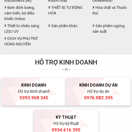
Instruments (NI)
khuôn mẫu
DRAMINSKI
Bơm định lượng,
THIẾT BỊ TỰ ĐỘNG
Hóa chất và Thuốc
cảm biến, bộ điều
HÓA
thử
khiển Online
Thiết bị chiếu sáng
Sản phẩm khác
Sản phẩm ngừng
LED/ UV
sản xuất
DỊCH VỤ PHỤ TRỢ
HÙNG NGUYÊN
HỖ TRỢ KINH DOANH
KINH DOANH
KINH DOANH DỰ ÁN
Hỗ trợ kinh doanh
Hỗ trợ dự án
0393.968.345
0976.082.395
KỸ THUẬT
Hỗ trợ kỹ thuật
0934.616.395