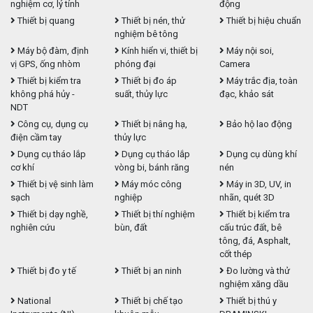
nghiệm cơ, lý tính
động
Thiết bị quang
Thiết bị nén, thử
Thiết bị hiệu chuẩn
nghiệm bê tông
Máy bộ đàm, định
Kính hiển vi, thiết bị
Máy nội soi,
vị GPS, ống nhòm
phóng đại
Camera
Thiết bị kiểm tra
Thiết bị đo áp
Máy trắc địa, toàn
không phá hủy -
suất, thủy lực
đạc, khảo sát
NDT
Công cụ, dụng cụ
Thiết bị nâng hạ,
Bảo hộ lao động
điện cầm tay
thủy lực
Dụng cụ tháo lắp
Dụng cụ tháo lắp
Dụng cụ dùng khí
cơ khí
vòng bi, bánh răng
nén
Thiết bị vệ sinh làm
Máy móc công
Máy in 3D, UV, in
sạch
nghiệp
nhãn, quét 3D
Thiết bị dạy nghề,
Thiết bị thí nghiệm
Thiết bị kiểm tra
nghiên cứu
bùn, đất
cấu trúc đất, bê
tông, đá, Asphalt,
cốt thép
Thiết bị đo y tế
Thiết bị an ninh
Đo lường và thử
nghiệm xăng dầu
National
Thiết bị chế tạo
Thiết bị thú y