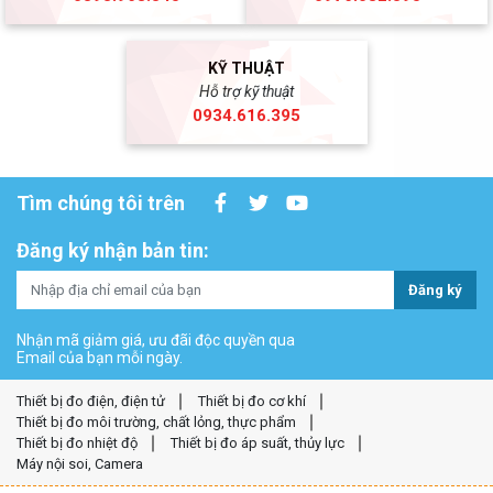
KỸ THUẬT
Hỗ trợ kỹ thuật
0934.616.395
Tìm chúng tôi trên
Đăng ký nhận bản tin:
Đăng ký
Nhận mã giảm giá, ưu đãi độc quyền qua
Email của bạn mỗi ngày.
Thiết bị đo điện, điện tử
Thiết bị đo cơ khí
Thiết bị đo môi trường, chất lỏng, thực phẩm
Thiết bị đo nhiệt độ
Thiết bị đo áp suất, thủy lực
Máy nội soi, Camera