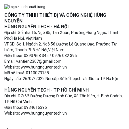
CÔNG TY TNHH THIẾT BỊ VÀ CÔNG NGHỆ HÙNG
NGUYÊN
HÙNG NGUYÊN TECH - HÀ NỘI
Địa chỉ: Số nhà 15, Ngõ 85, Tân Xuân, Phường Đông Ngạc, Thành
Phố Hà Nội, Việt Nam
VPGD: Số 1, Ngách 2, Ngõ 56 Đường Lê Quang Đạo, Phường Từ
Liêm, Thành Phố Hà Nội,Việt Nam
Điện thoại: 0393.968.345 / 0976.082.395
Email: vantien2307@gmail.com
Website: www.hungnguyentech.vn
Mã số thuế: 0110073138
Ngày cấp: 26/07/2022 Nơi cấp Sở kế hoạch và đầu tư TP Hà Nội
HÙNG NGUYÊN TECH - TP HỒ CHÍ MINH
Địa chỉ: D7/6B Đường Dương Đình Cúc, Xã Tân Kiên, H. Bình Chánh,
TP Hồ Chí Minh
Điện thoại: 0934616395
Website: www.hungnguyentech.vn