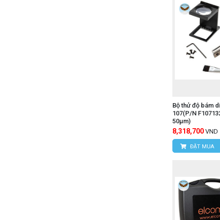
Bộ thử độ bám 
107(P/N F10713
50μm)
8,318,700
VND
ĐẶT MUA