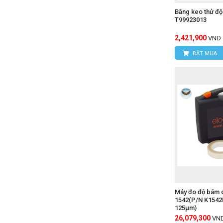
Băng keo thử đ
T99923013
2,421,900
VND
ĐẶT MUA
Máy đo độ bám 
1542(P/N K1542
125μm)
26,079,300
VN