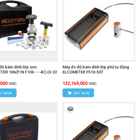
độ bám dính lớp sơn
Máy đo độ bám dính lớp phủ tự động
ER 106(P/N F106----4C) (0-22
ELCOMETER F510-50T
,000
132,169,050
VND
VND
T MUA
ĐẶT MUA