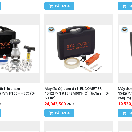
ĐẶT MUA
ĐẶ
ính lớp sơn
Máy đo độ bám dính ELCOMETER
Máy đo 
P/N F106----5C) (0-
1542(P/N K1542M001-IC) (6x1mm; 0-
1542(P/
60μm)
250μm)
24,043,500
19,539
D
VND
ĐẶT MUA
ĐẶ