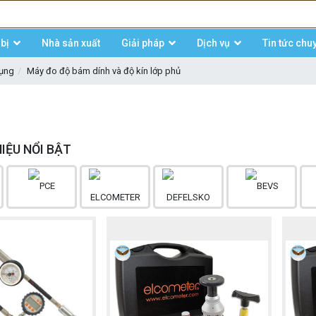
bị
Nhà sản xuất
Giải pháp
Dịch vụ
Tin tức chu
dụng
Máy đo độ bám dính và độ kín lớp phủ
IỆU NỔI BẬT