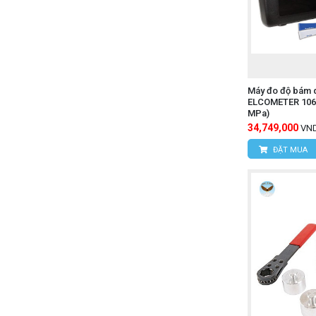
Máy đo độ bám d
ELCOMETER 106(P
MPa)
34,749,000
VN
ĐẶT MUA