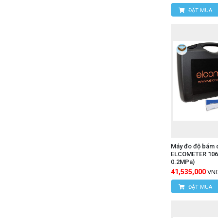
ĐẶT MUA
Máy đo độ bám d
ELCOMETER 106(
0.2MPa)
41,535,000
VN
ĐẶT MUA