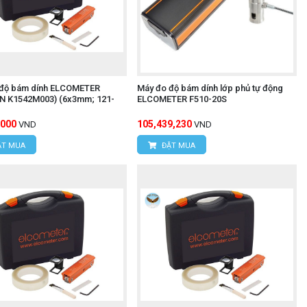
độ bám dính ELCOMETER
Máy đo độ bám dính lớp phủ tự động
N K1542M003) (6x3mm; 121-
ELCOMETER F510-20S
,000
105,439,230
VND
VND
T MUA
ĐẶT MUA