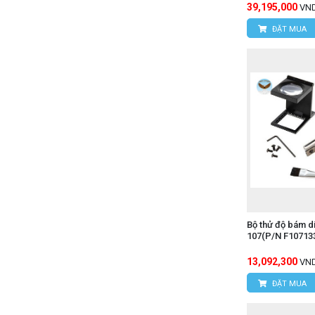
39,195,000
VN
ĐẶT MUA
Bộ thử độ bám 
107(P/N F10713
13,092,300
VN
ĐẶT MUA