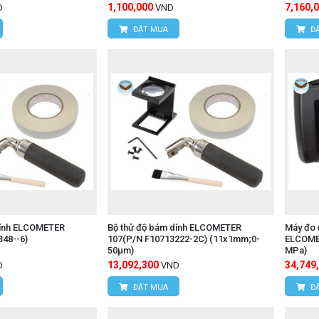
1,100,000
7,160,
D
VND
ĐẶT MUA
ĐẶ
dính ELCOMETER
Bộ thử độ bám dính ELCOMETER
Máy đo 
348--6)
107(P/N F10713222-2C) (11x1mm;0-
ELCOMET
50μm)
MPa)
13,092,300
34,749
D
VND
ĐẶT MUA
ĐẶ