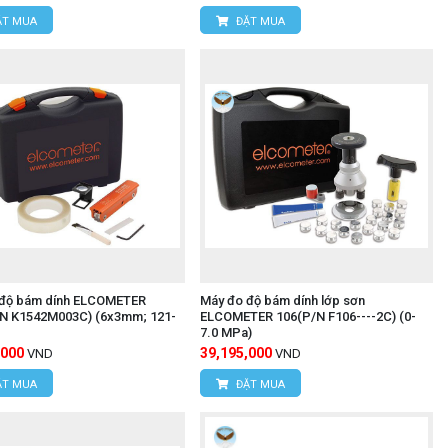
T MUA
ĐẶT MUA
độ bám dính ELCOMETER
Máy đo độ bám dính lớp sơn
N K1542M003C) (6x3mm; 121-
ELCOMETER 106(P/N F106----2C) (0-
7.0 MPa)
,000
39,195,000
VND
VND
T MUA
ĐẶT MUA