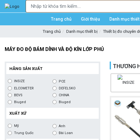
Trang chủ
Giới thiệu
Danh mục thiết 
Trang chủ
Danh mục thiết bị
Thiết bị đo chuyên 
MÁY ĐO ĐỘ BÁM DÍNH VÀ ĐỘ KÍN LỚP PHỦ
THƯƠNG H
HÃNG SẢN XUẤT
INSIZE
PCE
ELCOMETER
DEFELSKO
BEVS
CHINA
Biuged
Biuged
XUẤT XỨ
Mỹ
Anh
Trung Quốc
Đài Loan