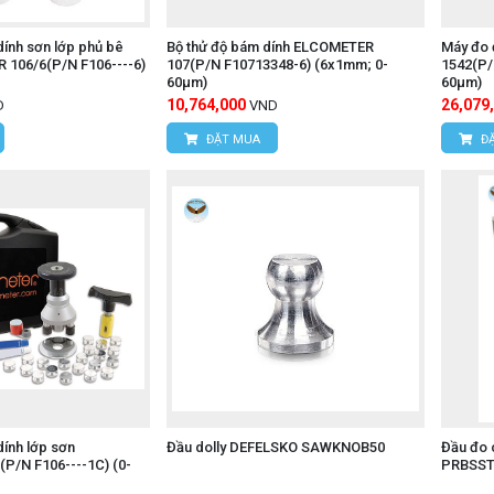
ính sơn lớp phủ bê
Bộ thử độ bám dính ELCOMETER
Máy đo 
 106/6(P/N F106----6)
107(P/N F10713348-6) (6x1mm; 0-
1542(P/
60µm)
60μm)
10,764,000
26,079
D
VND
ĐẶT MUA
ĐẶ
ính lớp sơn
Đầu dolly DEFELSKO SAWKNOB50
Đầu đo 
P/N F106----1C) (0-
PRBSS