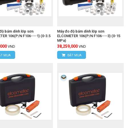
độ bám dính lớp sơn
Máy đo độ bám dính lớp sơn
ER 106(P/N F106----1) (0-3.5
ELCOMETER 106(P/N F106----3) (0-15
MPa)
,000
38,259,000
VND
VND
T MUA
ĐẶT MUA