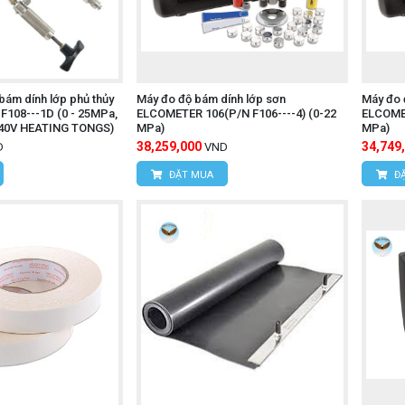
bám dính lớp phủ thủy
Máy đo độ bám dính lớp sơn
Máy đo 
F108---1D (0 - 25MPa,
ELCOMETER 106(P/N F106----4) (0-22
ELCOMET
240V HEATING TONGS)
MPa)
MPa)
38,259,000
34,749
D
VND
ĐẶT MUA
ĐẶ