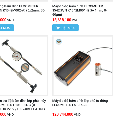
độ bám dính ELCOMETER
Máy đo độ bám dính ELCOMETER
N K1542M002-A) (6x2mm; 50-
1542(P/N K1542M001-I) (6x1mm; 0-
60μm)
,000
18,638,100
VND
VND
T MUA
ĐẶT MUA
 tra độ bám dính lớp phủ thủy
Máy đo độ bám dính lớp phủ tự động
OMETER F108---2DC (0 -
ELCOMETER F510-50S
EUR 220V / UK 240V HEATING
c/w CAL CERT)
,000
120,744,000
VND
VND