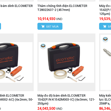
ộ bám dính ELCOMETER
Thảm chống tĩnh điện ELCOMETER
Máy đo 
T28022637-2 (457mm)
1542(P/
125μm)
10,914,930
19,539
VND
ĐẶT MUA
ĐẶ
dính ELCOMETER
Máy đo độ bám dính ELCOMETER
Máy kiểm
M002-AC) (6x2mm; 50-
1542(P/N K1542M003-IC) (6x3mm; 121-
lực ELC
250μm)
25MPa, 
TONGS 
24,043,500
86,346
D
VND