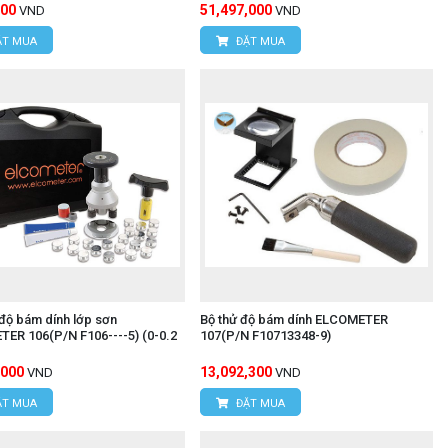
000
51,497,000
VND
VND
T MUA
ĐẶT MUA
độ bám dính lớp sơn
Bộ thử độ bám dính ELCOMETER
ER 106(P/N F106----5) (0-0.2
107(P/N F10713348-9)
,000
13,092,300
VND
VND
T MUA
ĐẶT MUA