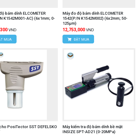
độ bám dính ELCOMETER
Máy đo độ bám dính ELCOMETER
N K1542M001-AC) (6x1mm; 0-
1542(P/N K1542M002) (6x2mm; 50-
125μm)
,300
12,753,000
VND
VND
T MUA
ĐẶT MUA
cho PosiTector SST DEFELSKO
Máy kiểm tra độ bám dính bề mặt
T
INSIZE SPT-AD21 (0-20MPa)