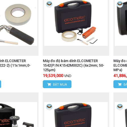
dính ELCOMETER
Máy đo độ bám dính ELCOMETER
Máy đo 
222-2) (11x1mm;0-
1542(P/N K1542M002C) (6x2mm; 50-
ELCOMET
125μm)
MPa)
19,539,000
41,886
VND
ĐẶT MUA
ĐẶ