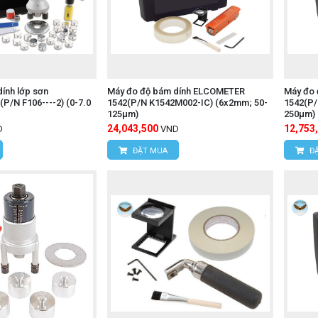
ính lớp sơn
Máy đo độ bám dính ELCOMETER
Máy đo 
/N F106----2) (0-7.0
1542(P/N K1542M002-IC) (6x2mm; 50-
1542(P/
125μm)
250μm)
24,043,500
12,753
D
VND
ĐẶT MUA
ĐẶ