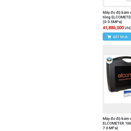
Máy đo độ bám d
tông ELCOMETER
(0-3.5MPa)
41,886,000
VN
ĐẶT MUA
Máy đo độ bám d
ELCOMETER 106(
7.0 MPa)