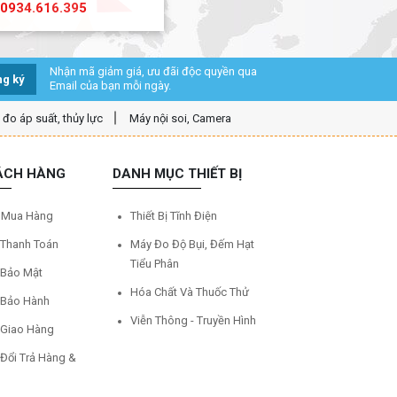
0934.616.395
Nhận mã giảm giá, ưu đãi độc quyền qua
g ký
Email của bạn mỗi ngày.
ị đo áp suất, thủy lực
Máy nội soi, Camera
ÁCH HÀNG
DANH MỤC THIẾT BỊ
 Mua Hàng
Thiết Bị Tĩnh Điện
 Thanh Toán
Máy Đo Độ Bụi, Đếm Hạt
Tiểu Phân
 Bảo Mật
Hóa Chất Và Thuốc Thử
 Bảo Hành
Viễn Thông - Truyền Hình
 Giao Hàng
 Đổi Trả Hàng &