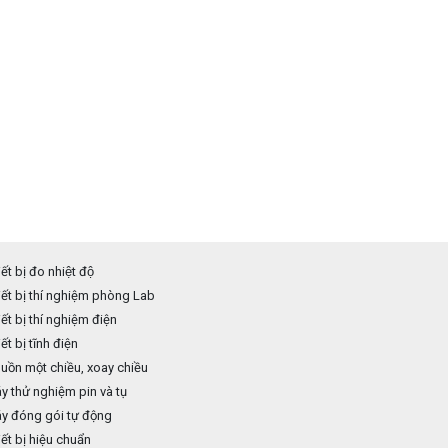
ết bị đo nhiệt độ
ết bị thí nghiệm phòng Lab
ết bị thí nghiệm điện
ết bị tĩnh điện
ồn một chiều, xoay chiều
 thử nghiệm pin và tụ
y đóng gói tự động
ết bị hiệu chuẩn