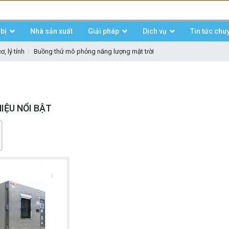
bị
Nhà sản xuất
Giải pháp
Dịch vụ
Tin tức chu
, lý tính
Buồng thử mô phỏng năng lượng mặt trời
IỆU NỔI BẬT