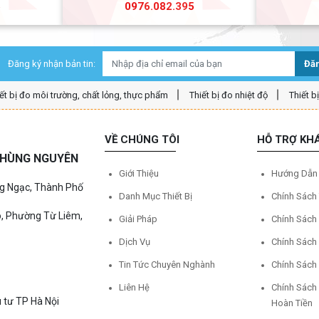
5
0976.082.395
Đăng ký nhận bản tin:
Đăn
ết bị đo môi trường, chất lỏng, thực phẩm
Thiết bị đo nhiệt độ
Thiết b
VỀ CHÚNG TÔI
HỖ TRỢ KH
Ệ HÙNG NGUYÊN
Giới Thiệu
Hướng Dẫn
ng Ngạc, Thành Phố
Danh Mục Thiết Bị
Chính Sách
o, Phường Từ Liêm,
Giải Pháp
Chính Sách
Dịch Vụ
Chính Sách
Tin Tức Chuyên Nghành
Chính Sách
Liên Hệ
Chính Sách
 tư TP Hà Nội
Hoàn Tiền