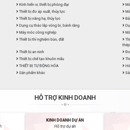
Kính hiển vi, thiết bị phóng đại
Máy
Thiết bị đo áp suất, thủy lực
Máy
Thiết bị nâng hạ, thủy lực
Bả
Dụng cụ tháo lắp vòng bi, bánh răng
Dụ
Máy móc công nghiệp
Máy
Thiết bị thí nghiệm bùn, đất
Thi
thé
Thiết bị an ninh
Đo
Thiết bị chế tạo khuôn mẫu
Thi
THIẾT BỊ TỰ ĐỘNG HÓA
Hóa
Sản phẩm khác
Sả
HỖ TRỢ KINH DOANH
KINH DOANH DỰ ÁN
h
Hỗ trợ dự án