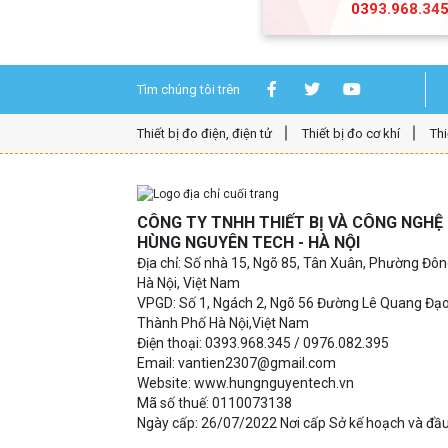
0393.968.34
Tìm chúng tôi trên
Thiết bị đo điện, điện tử
Thiết bị đo cơ khí
Thi
CÔNG TY TNHH THIẾT BỊ VÀ CÔNG NGH
HÙNG NGUYÊN TECH - HÀ NỘI
Địa chỉ: Số nhà 15, Ngõ 85, Tân Xuân, Phường Đô
Hà Nội, Việt Nam
VPGD: Số 1, Ngách 2, Ngõ 56 Đường Lê Quang Đạ
Thành Phố Hà Nội,Việt Nam
Điện thoại: 0393.968.345 / 0976.082.395
Email: vantien2307@gmail.com
Website: www.hungnguyentech.vn
Mã số thuế: 0110073138
Ngày cấp: 26/07/2022 Nơi cấp Sở kế hoạch và đầu