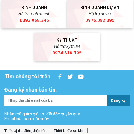
KINH DOANH
KINH DOANH DỰ ÁN
Hỗ trợ kinh doanh
Hỗ trợ dự án
0393.968.345
0976.082.395
KỸ THUẬT
Hỗ trợ kỹ thuật
0934.616.395
Tìm chúng tôi trên
Đăng ký nhận bản tin:
Đăng ký
Nhận mã giảm giá, ưu đãi độc quyền qua
Email của bạn mỗi ngày.
Thiết bị đo điện, điện tử
Thiết bị đo cơ khí