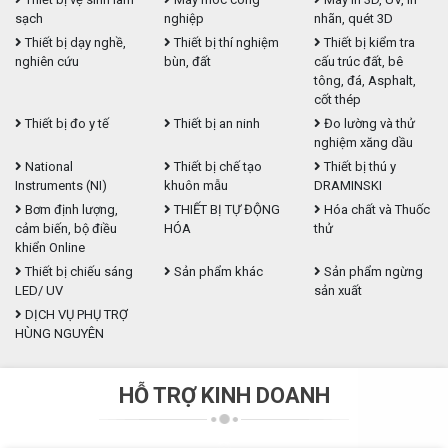
sạch
nghiệp
nhãn, quét 3D
Thiết bị dạy nghề,
Thiết bị thí nghiệm
Thiết bị kiểm tra
nghiên cứu
bùn, đất
cấu trúc đất, bê
tông, đá, Asphalt,
cốt thép
Thiết bị đo y tế
Thiết bị an ninh
Đo lường và thử
nghiệm xăng dầu
National
Thiết bị chế tạo
Thiết bị thú y
Instruments (NI)
khuôn mẫu
DRAMINSKI
Bơm định lượng,
THIẾT BỊ TỰ ĐỘNG
Hóa chất và Thuốc
cảm biến, bộ điều
HÓA
thử
khiển Online
Thiết bị chiếu sáng
Sản phẩm khác
Sản phẩm ngừng
LED/ UV
sản xuất
DỊCH VỤ PHỤ TRỢ
HÙNG NGUYÊN
HỖ TRỢ KINH DOANH