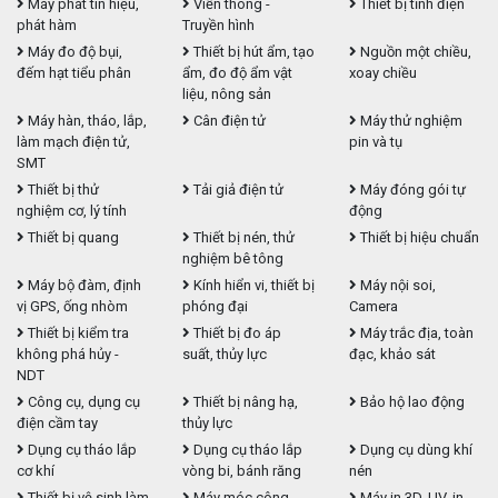
Máy phát tín hiệu,
Viễn thông -
Thiết bị tĩnh điện
phát hàm
Truyền hình
Máy đo độ bụi,
Thiết bị hút ẩm, tạo
Nguồn một chiều,
đếm hạt tiểu phân
ẩm, đo độ ẩm vật
xoay chiều
liệu, nông sản
Máy hàn, tháo, lắp,
Cân điện tử
Máy thử nghiệm
làm mạch điện tử,
pin và tụ
SMT
Thiết bị thử
Tải giả điện tử
Máy đóng gói tự
nghiệm cơ, lý tính
động
Thiết bị quang
Thiết bị nén, thử
Thiết bị hiệu chuẩn
nghiệm bê tông
Máy bộ đàm, định
Kính hiển vi, thiết bị
Máy nội soi,
vị GPS, ống nhòm
phóng đại
Camera
Thiết bị kiểm tra
Thiết bị đo áp
Máy trắc địa, toàn
không phá hủy -
suất, thủy lực
đạc, khảo sát
NDT
Công cụ, dụng cụ
Thiết bị nâng hạ,
Bảo hộ lao động
điện cầm tay
thủy lực
Dụng cụ tháo lắp
Dụng cụ tháo lắp
Dụng cụ dùng khí
cơ khí
vòng bi, bánh răng
nén
Thiết bị vệ sinh làm
Máy móc công
Máy in 3D, UV, in