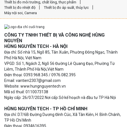
Thiết bị đo môi trường, chất lỏng, thực phẩm
Thiết bị đo nhiệt độ
Thiết bị đo áp suất, thủy lực
Máy nội soi, Camera
CÔNG TY TNHH THIẾT BỊ VÀ CÔNG NGHỆ HÙNG
NGUYÊN
HÙNG NGUYÊN TECH - HÀ NỘI
Địa chỉ: Số nhà 15, Ngõ 85, Tân Xuân, Phường Đông Ngạc, Thành
Phố Hà Nội, Việt Nam
VPGD: Số 1, Ngách 2, Ngõ 56 Đường Lê Quang Đạo, Phường Từ
Liêm, Thành Phố Hà Nội,Việt Nam
Điện thoại: 0393.968.345 / 0976.082.395
Email: vantien2307@gmail.com
Website: www.hungnguyentech.vn
Mã số thuế: 0110073138
Ngày cấp: 26/07/2022 Nơi cấp Sở kế hoạch và đầu tư TP Hà Nội
HÙNG NGUYÊN TECH - TP HỒ CHÍ MINH
Địa chỉ: D7/6B Đường Dương Đình Cúc, Xã Tân Kiên, H. Bình Chánh,
TP Hồ Chí Minh
Điện thoại: 0934616395