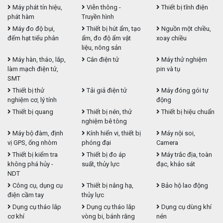
Máy phát tín hiệu,
Viễn thông -
Thiết bị tĩnh điện
phát hàm
Truyền hình
Máy đo độ bụi,
Thiết bị hút ẩm, tạo
Nguồn một chiều,
đếm hạt tiểu phân
ẩm, đo độ ẩm vật
xoay chiều
liệu, nông sản
Máy hàn, tháo, lắp,
Cân điện tử
Máy thử nghiệm
làm mạch điện tử,
pin và tụ
SMT
Thiết bị thử
Tải giả điện tử
Máy đóng gói tự
nghiệm cơ, lý tính
động
Thiết bị quang
Thiết bị nén, thử
Thiết bị hiệu chuẩn
nghiệm bê tông
Máy bộ đàm, định
Kính hiển vi, thiết bị
Máy nội soi,
vị GPS, ống nhòm
phóng đại
Camera
Thiết bị kiểm tra
Thiết bị đo áp
Máy trắc địa, toàn
không phá hủy -
suất, thủy lực
đạc, khảo sát
NDT
Công cụ, dụng cụ
Thiết bị nâng hạ,
Bảo hộ lao động
điện cầm tay
thủy lực
Dụng cụ tháo lắp
Dụng cụ tháo lắp
Dụng cụ dùng khí
cơ khí
vòng bi, bánh răng
nén