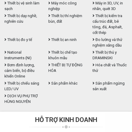
Thiết bị vệ sinh làm
Máy móc công
Máy in 3D, UV, in
sạch
nghiệp
nhãn, quét 3D
Thiết bị dạy nghề,
Thiết bị thí nghiệm
Thiết bị kiểm tra
nghiên cứu
bùn, đất
cấu trúc đất, bê
tông, đá, Asphalt,
cốt thép
Thiết bị đo y tế
Thiết bị an ninh
Đo lường và thử
nghiệm xăng dầu
National
Thiết bị chế tạo
Thiết bị thú y
Instruments (NI)
khuôn mẫu
DRAMINSKI
Bơm định lượng,
THIẾT BỊ TỰ ĐỘNG
Hóa chất và Thuốc
cảm biến, bộ điều
HÓA
thử
khiển Online
Thiết bị chiếu sáng
Sản phẩm khác
Sản phẩm ngừng
LED/ UV
sản xuất
DỊCH VỤ PHỤ TRỢ
HÙNG NGUYÊN
HỖ TRỢ KINH DOANH