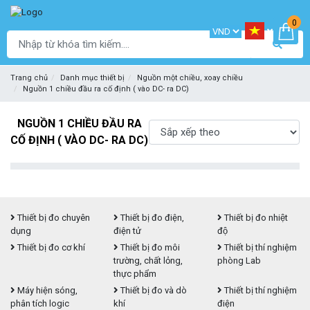
0
Trang chủ
Danh mục thiết bị
Nguồn một chiều, xoay chiều
Nguồn 1 chiều đầu ra cố định ( vào DC- ra DC)
NGUỒN 1 CHIỀU ĐẦU RA
CỐ ĐỊNH ( VÀO DC- RA DC)
Thiết bị đo chuyên
Thiết bị đo điện,
Thiết bị đo nhiệt
dụng
điện tử
độ
Thiết bị đo cơ khí
Thiết bị đo môi
Thiết bị thí nghiệm
trường, chất lỏng,
phòng Lab
thực phẩm
Máy hiện sóng,
Thiết bị đo và dò
Thiết bị thí nghiệm
phân tích logic
khí
điện