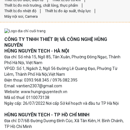
Thiết bị đo môi trường, chất lỏng, thực phẩm
Thiết bị đo nhiệt độ
Thiết bị đo áp suất, thủy lực
Máy nội soi, Camera
CÔNG TY TNHH THIẾT BỊ VÀ CÔNG NGHỆ HÙNG
NGUYÊN
HÙNG NGUYÊN TECH - HÀ NỘI
Địa chỉ: Số nhà 15, Ngõ 85, Tân Xuân, Phường Đông Ngạc, Thành
Phố Hà Nội, Việt Nam
VPGD: Số 1, Ngách 2, Ngõ 56 Đường Lê Quang Đạo, Phường Từ
Liêm, Thành Phố Hà Nội,Việt Nam
Điện thoại: 0393.968.345 / 0976.082.395
Email: vantien2307@gmail.com
Website: www.hungnguyentech.vn
Mã số thuế: 0110073138
Ngày cấp: 26/07/2022 Nơi cấp Sở kế hoạch và đầu tư TP Hà Nội
HÙNG NGUYÊN TECH - TP HỒ CHÍ MINH
Địa chỉ: D7/6B Đường Dương Đình Cúc, Xã Tân Kiên, H. Bình Chánh,
TP Hồ Chí Minh