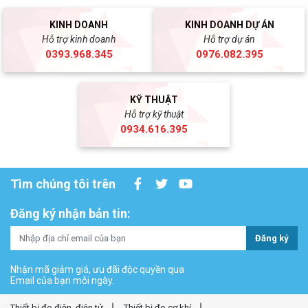
KINH DOANH
KINH DOANH DỰ ÁN
Hỗ trợ kinh doanh
Hỗ trợ dự án
0393.968.345
0976.082.395
KỸ THUẬT
Hỗ trợ kỹ thuật
0934.616.395
Tìm chúng tôi trên
Đăng ký nhận bản tin:
Đăng ký
Nhận mã giảm giá, ưu đãi độc quyền qua
Email của bạn mỗi ngày.
Thiết bị đo điện, điện tử
Thiết bị đo cơ khí