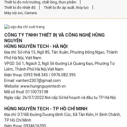
Thiết bị đo môi trường, chất lỏng, thực phẩm
Thiết bị đo nhiệt độ
Thiết bị đo áp suất, thủy lực
Máy nội soi, Camera
CÔNG TY TNHH THIẾT BỊ VÀ CÔNG NGHỆ HÙNG
NGUYÊN
HÙNG NGUYÊN TECH - HÀ NỘI
Địa chỉ: Số nhà 15, Ngõ 85, Tân Xuân, Phường Đông Ngạc, Thành
Phố Hà Nội, Việt Nam
VPGD: Số 1, Ngách 2, Ngõ 56 Đường Lê Quang Đạo, Phường Từ
Liêm, Thành Phố Hà Nội,Việt Nam
Điện thoại: 0393.968.345 / 0976.082.395
Email: vantien2307@gmail.com
Website: www.hungnguyentech.vn
Mã số thuế: 0110073138
Ngày cấp: 26/07/2022 Nơi cấp Sở kế hoạch và đầu tư TP Hà Nội
HÙNG NGUYÊN TECH - TP HỒ CHÍ MINH
Địa chỉ: D7/6B Đường Dương Đình Cúc, Xã Tân Kiên, H. Bình Chánh,
TP Hồ Chí Minh
Điện thoại: 0934616395