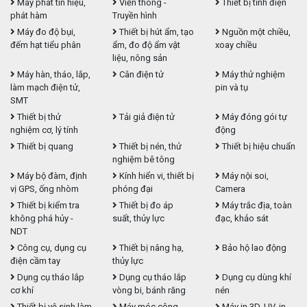
Máy phát tín hiệu,
Viễn thông -
Thiết bị tĩnh điện
phát hàm
Truyền hình
Máy đo độ bụi,
Thiết bị hút ẩm, tạo
Nguồn một chiều,
đếm hạt tiểu phân
ẩm, đo độ ẩm vật
xoay chiều
liệu, nông sản
Máy hàn, tháo, lắp,
Cân điện tử
Máy thử nghiệm
làm mạch điện tử,
pin và tụ
SMT
Thiết bị thử
Tải giả điện tử
Máy đóng gói tự
nghiệm cơ, lý tính
động
Thiết bị quang
Thiết bị nén, thử
Thiết bị hiệu chuẩn
nghiệm bê tông
Máy bộ đàm, định
Kính hiển vi, thiết bị
Máy nội soi,
vị GPS, ống nhòm
phóng đại
Camera
Thiết bị kiểm tra
Thiết bị đo áp
Máy trắc địa, toàn
không phá hủy -
suất, thủy lực
đạc, khảo sát
NDT
Công cụ, dụng cụ
Thiết bị nâng hạ,
Bảo hộ lao động
điện cầm tay
thủy lực
Dụng cụ tháo lắp
Dụng cụ tháo lắp
Dụng cụ dùng khí
cơ khí
vòng bi, bánh răng
nén
Thiết bị vệ sinh làm
Máy móc công
Máy in 3D, UV, in