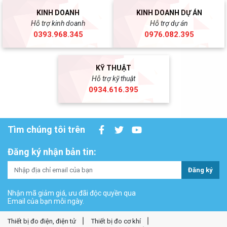
KINH DOANH
KINH DOANH DỰ ÁN
Hỗ trợ kinh doanh
Hỗ trợ dự án
0393.968.345
0976.082.395
KỸ THUẬT
Hỗ trợ kỹ thuật
0934.616.395
Tìm chúng tôi trên
Đăng ký nhận bản tin:
Đăng ký
Nhận mã giảm giá, ưu đãi độc quyền qua
Email của bạn mỗi ngày.
Thiết bị đo điện, điện tử
Thiết bị đo cơ khí