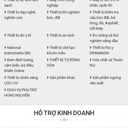
sạch
nghiệp
nhãn, quét 3D
Thiết bị dạy nghề,
Thiết bị thí nghiệm
Thiết bị kiểm tra
nghiên cứu
bùn, đất
cấu trúc đất, bê
tông, đá, Asphalt,
cốt thép
Thiết bị đo y tế
Thiết bị an ninh
Đo lường và thử
nghiệm xăng dầu
National
Thiết bị chế tạo
Thiết bị thú y
Instruments (NI)
khuôn mẫu
DRAMINSKI
Bơm định lượng,
THIẾT BỊ TỰ ĐỘNG
Hóa chất và Thuốc
cảm biến, bộ điều
HÓA
thử
khiển Online
Thiết bị chiếu sáng
Sản phẩm khác
Sản phẩm ngừng
LED/ UV
sản xuất
DỊCH VỤ PHỤ TRỢ
HÙNG NGUYÊN
HỖ TRỢ KINH DOANH