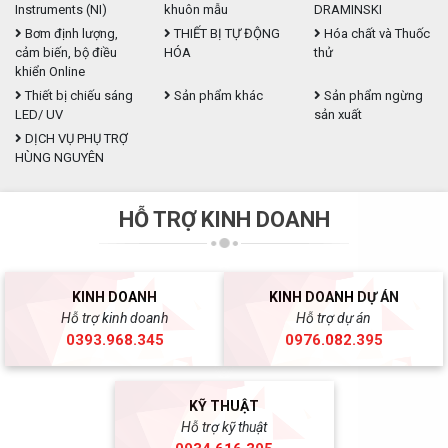
Instruments (NI)
khuôn mẫu
DRAMINSKI
Bơm định lượng,
THIẾT BỊ TỰ ĐỘNG
Hóa chất và Thuốc
cảm biến, bộ điều
HÓA
thử
khiển Online
Thiết bị chiếu sáng
Sản phẩm khác
Sản phẩm ngừng
LED/ UV
sản xuất
DỊCH VỤ PHỤ TRỢ
HÙNG NGUYÊN
HỖ TRỢ KINH DOANH
KINH DOANH
KINH DOANH DỰ ÁN
Hỗ trợ kinh doanh
Hỗ trợ dự án
0393.968.345
0976.082.395
KỸ THUẬT
Hỗ trợ kỹ thuật