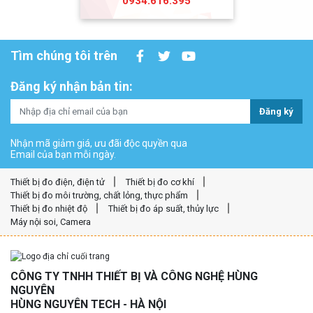
0934.616.395
Tìm chúng tôi trên
Đăng ký nhận bản tin:
Đăng ký
Nhận mã giảm giá, ưu đãi độc quyền qua
Email của bạn mỗi ngày.
Thiết bị đo điện, điện tử
Thiết bị đo cơ khí
Thiết bị đo môi trường, chất lỏng, thực phẩm
Thiết bị đo nhiệt độ
Thiết bị đo áp suất, thủy lực
Máy nội soi, Camera
CÔNG TY TNHH THIẾT BỊ VÀ CÔNG NGHỆ HÙNG
NGUYÊN
HÙNG NGUYÊN TECH - HÀ NỘI