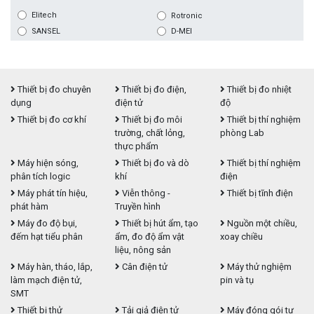
Elitech
Rotronic
SANSEL
D-MEI
Thiết bị đo chuyên
Thiết bị đo điện,
Thiết bị đo nhiệt
dụng
điện tử
độ
Thiết bị đo cơ khí
Thiết bị đo môi
Thiết bị thí nghiệm
trường, chất lỏng,
phòng Lab
thực phẩm
Máy hiện sóng,
Thiết bị đo và dò
Thiết bị thí nghiệm
phân tích logic
khí
điện
Máy phát tín hiệu,
Viễn thông -
Thiết bị tĩnh điện
phát hàm
Truyền hình
Máy đo độ bụi,
Thiết bị hút ẩm, tạo
Nguồn một chiều,
đếm hạt tiểu phân
ẩm, đo độ ẩm vật
xoay chiều
liệu, nông sản
Máy hàn, tháo, lắp,
Cân điện tử
Máy thử nghiệm
làm mạch điện tử,
pin và tụ
SMT
Thiết bị thử
Tải giả điện tử
Máy đóng gói tự