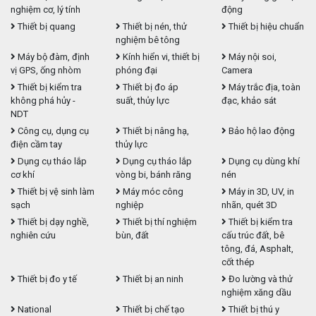
nghiệm cơ, lý tính
động
Thiết bị quang
Thiết bị nén, thử
Thiết bị hiệu chuẩn
nghiệm bê tông
Máy bộ đàm, định
Kính hiển vi, thiết bị
Máy nội soi,
vị GPS, ống nhòm
phóng đại
Camera
Thiết bị kiểm tra
Thiết bị đo áp
Máy trắc địa, toàn
không phá hủy -
suất, thủy lực
đạc, khảo sát
NDT
Công cụ, dụng cụ
Thiết bị nâng hạ,
Bảo hộ lao động
điện cầm tay
thủy lực
Dụng cụ tháo lắp
Dụng cụ tháo lắp
Dụng cụ dùng khí
cơ khí
vòng bi, bánh răng
nén
Thiết bị vệ sinh làm
Máy móc công
Máy in 3D, UV, in
sạch
nghiệp
nhãn, quét 3D
Thiết bị dạy nghề,
Thiết bị thí nghiệm
Thiết bị kiểm tra
nghiên cứu
bùn, đất
cấu trúc đất, bê
tông, đá, Asphalt,
cốt thép
Thiết bị đo y tế
Thiết bị an ninh
Đo lường và thử
nghiệm xăng dầu
National
Thiết bị chế tạo
Thiết bị thú y