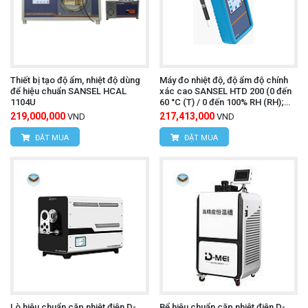
Thiết bị tạo độ ẩm, nhiệt độ dùng
Máy đo nhiệt độ, độ ẩm độ chính
để hiệu chuẩn SANSEL HCAL
xác cao SANSEL HTD 200 (0 đến
1104U
60 °C (T) / 0 đến 100% RH (RH);
0.01 °C /% RH)
219,000,000
217,413,000
VND
VND
ĐẶT MUA
ĐẶT MUA
Lò hiệu chuẩn cặp nhiệt điện D-
Bể hiệu chuẩn cặp nhiệt điện D-