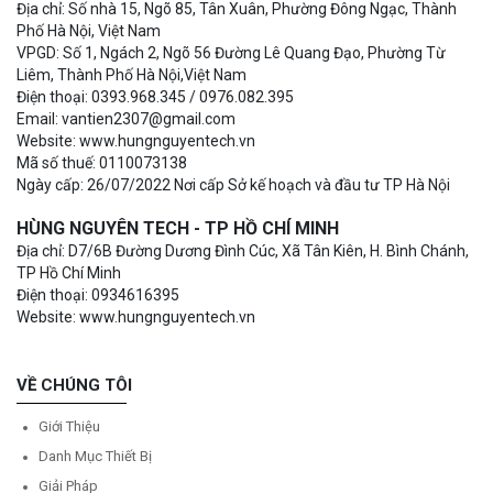
Địa chỉ: Số nhà 15, Ngõ 85, Tân Xuân, Phường Đông Ngạc, Thành
Phố Hà Nội, Việt Nam
VPGD: Số 1, Ngách 2, Ngõ 56 Đường Lê Quang Đạo, Phường Từ
Liêm, Thành Phố Hà Nội,Việt Nam
Điện thoại: 0393.968.345 / 0976.082.395
Email: vantien2307@gmail.com
Website: www.hungnguyentech.vn
Mã số thuế: 0110073138
Ngày cấp: 26/07/2022 Nơi cấp Sở kế hoạch và đầu tư TP Hà Nội
HÙNG NGUYÊN TECH - TP HỒ CHÍ MINH
Địa chỉ: D7/6B Đường Dương Đình Cúc, Xã Tân Kiên, H. Bình Chánh,
TP Hồ Chí Minh
Điện thoại: 0934616395
Website: www.hungnguyentech.vn
VỀ CHÚNG TÔI
Giới Thiệu
Danh Mục Thiết Bị
Giải Pháp