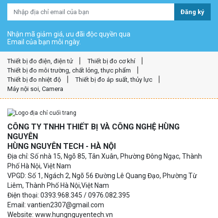
Đăng ký
Nhận mã giảm giá, ưu đãi độc quyền qua
Email của bạn mỗi ngày.
Thiết bị đo điện, điện tử
Thiết bị đo cơ khí
Thiết bị đo môi trường, chất lỏng, thực phẩm
Thiết bị đo nhiệt độ
Thiết bị đo áp suất, thủy lực
Máy nội soi, Camera
CÔNG TY TNHH THIẾT BỊ VÀ CÔNG NGHỆ HÙNG
NGUYÊN
HÙNG NGUYÊN TECH - HÀ NỘI
Địa chỉ: Số nhà 15, Ngõ 85, Tân Xuân, Phường Đông Ngạc, Thành
Phố Hà Nội, Việt Nam
VPGD: Số 1, Ngách 2, Ngõ 56 Đường Lê Quang Đạo, Phường Từ
Liêm, Thành Phố Hà Nội,Việt Nam
Điện thoại: 0393.968.345 / 0976.082.395
Email: vantien2307@gmail.com
Website: www.hungnguyentech.vn