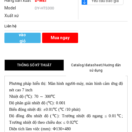
Hãng sản xuất
D-MEI
Yêu cầu báo giá
Model
DY-HTS300
Xuất xứ
Liên hệ
Thêm
vào
Mua ngay
giỏ
hàng
THÔNG SỐ KỸ THUẬT
Catalog/datasheet/Hướng dẫn
sử dụng
Phương pháp hiển thị: Màn hình người-máy, màn hình cảm ứng độ
nét cao 7 inch
Nhiệt độ (℃): 70 ～ 300℃
Độ phân giải nhiệt độ (℃): 0.001
Biến động nhiệt độ: ±0.01℃ (℃ /10 phút)
Độ đồng đều nhiệt độ (℃): Trường nhiệt độ ngang ≤ 0.01℃;
Trường nhiệt độ theo chiều dọc ≤ 0.02℃
Diện tích làm việc (mm): Ф130×480