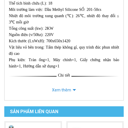
Thể tích bình chứa (L): 18
Môi trường làm việc: Dầu Methyl Silicone SỐ: 201-50cs
Nhiệt độ môi trường xung quanh (℃): 26℃, nhiệt độ thay đổi ≤
3℃ mỗi giờ
Tổng công suất (kw): 2KW
Nguồn điện (v/50hz): 220V
Kích thước (LxWxH): 700x650x1420
Vật liệu vỏ bên trong: Tấm thép không gỉ, quy trình đúc phun nhiệt
độ cao
Phụ kiện: Tràn ống×1, Máy chính×1, Giấy chứng nhận bảo
hành×1, Hướng dẫn sử dụng×1
Chi tiết
Xem thêm
SẢN PHẨM LIÊN QUAN