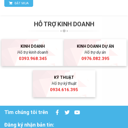
ĐẶT MUA
HỖ TRỢ KINH DOANH
KINH DOANH
KINH DOANH DỰ ÁN
Hỗ trợ kinh doanh
Hỗ trợ dự án
0393.968.345
0976.082.395
KỸ THUẬT
Hỗ trợ kỹ thuật
0934.616.395
Tìm chúng tôi trên
Đăng ký nhận bản tin: