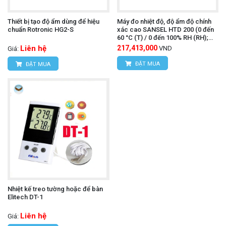
Thiết bị tạo độ ẩm dùng để hiệu
Máy đo nhiệt độ, độ ẩm độ chính
chuẩn Rotronic HG2-S
xác cao SANSEL HTD 200 (0 đến
60 °C (T) / 0 đến 100% RH (RH);
0.01 °C /% RH)
Liên hệ
217,413,000
VND
Giá:
ĐẶT MUA
ĐẶT MUA
Nhiệt kế treo tường hoặc để bàn
Elitech DT-1
Liên hệ
Giá: