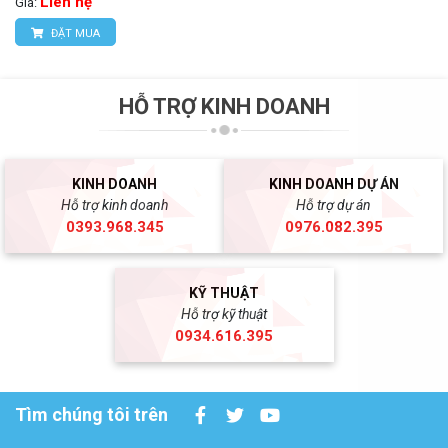
Liên hệ
Giá:
ĐẶT MUA
HỖ TRỢ KINH DOANH
KINH DOANH
KINH DOANH DỰ ÁN
Hỗ trợ kinh doanh
Hỗ trợ dự án
0393.968.345
0976.082.395
KỸ THUẬT
Hỗ trợ kỹ thuật
0934.616.395
Tìm chúng tôi trên