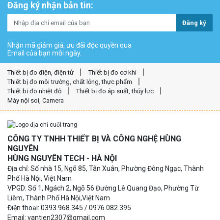
Đăng ký nhận bản tin:
Đăng ký
Nhận mã giảm giá, ưu đãi độc quyền qua
Email của bạn mỗi ngày.
Thiết bị đo điện, điện tử
Thiết bị đo cơ khí
Thiết bị đo môi trường, chất lỏng, thực phẩm
Thiết bị đo nhiệt độ
Thiết bị đo áp suất, thủy lực
Máy nội soi, Camera
CÔNG TY TNHH THIẾT BỊ VÀ CÔNG NGHỆ HÙNG
NGUYÊN
HÙNG NGUYÊN TECH - HÀ NỘI
Địa chỉ: Số nhà 15, Ngõ 85, Tân Xuân, Phường Đông Ngạc, Thành
Phố Hà Nội, Việt Nam
VPGD: Số 1, Ngách 2, Ngõ 56 Đường Lê Quang Đạo, Phường Từ
Liêm, Thành Phố Hà Nội,Việt Nam
Điện thoại: 0393.968.345 / 0976.082.395
Email: vantien2307@gmail.com