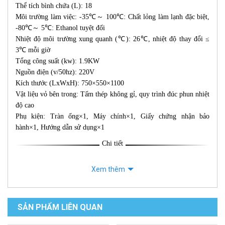
Thể tích bình chứa (L): 18
Môi trường làm việc: -35℃～ 100℃: Chất lỏng làm lạnh đặc biệt,
-80℃～ 5℃: Ethanol tuyệt đối
Nhiệt độ môi trường xung quanh (℃): 26℃, nhiệt độ thay đổi ≤
3℃ mỗi giờ
Tổng công suất (kw): 1.9KW
Nguồn điện (v/50hz): 220V
Kích thước (LxWxH): 750×550×1100
Vật liệu vỏ bên trong: Tấm thép không gỉ, quy trình đúc phun nhiệt
độ cao
Phụ kiện: Tràn ống×1, Máy chính×1, Giấy chứng nhận bảo
hành×1, Hướng dẫn sử dụng×1
Chi tiết
Xem thêm
SẢN PHẨM LIÊN QUAN