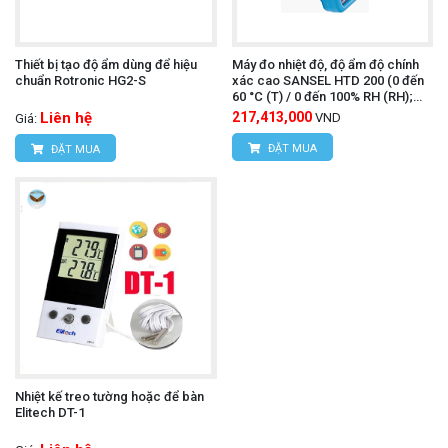
Thiết bị tạo độ ẩm dùng để hiệu
Máy đo nhiệt độ, độ ẩm độ chính
chuẩn Rotronic HG2-S
xác cao SANSEL HTD 200 (0 đến
60 °C (T) / 0 đến 100% RH (RH);
0.01 °C /% RH)
Liên hệ
217,413,000
VND
Giá:
ĐẶT MUA
ĐẶT MUA
Nhiệt kế treo tường hoặc để bàn
Elitech DT-1