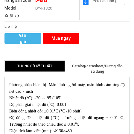
Hãng sản xuất
D-MEI
Yêu cầu báo giá
Model
DY-RTS20
Xuất xứ
Liên hệ
Thêm
vào
Mua ngay
giỏ
hàng
THÔNG SỐ KỸ THUẬT
Catalog/datasheet/Hướng dẫn
sử dụng
Phương pháp hiển thị: Màn hình người-máy, màn hình cảm ứng độ
nét cao 7 inch
Nhiệt độ (℃): -20 ～ 95 (105)
Độ phân giải nhiệt độ (℃): 0.001
Biến động nhiệt độ: ±0.01℃ (℃ /10 phút)
Độ đồng đều nhiệt độ (℃): Trường nhiệt độ ngang ≤ 0.01℃;
Trường nhiệt độ theo chiều dọc ≤ 0.01℃
Diện tích làm việc (mm): Ф130×480