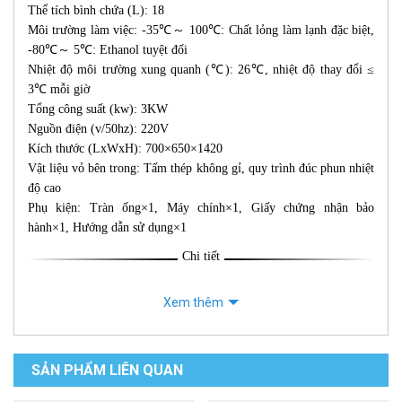
Thể tích bình chứa (L): 18
Môi trường làm việc: -35℃～ 100℃: Chất lỏng làm lạnh đặc biệt,
-80℃～ 5℃: Ethanol tuyệt đối
Nhiệt độ môi trường xung quanh (℃): 26℃, nhiệt độ thay đổi ≤
3℃ mỗi giờ
Tổng công suất (kw): 3KW
Nguồn điện (v/50hz): 220V
Kích thước (LxWxH): 700×650×1420
Vật liệu vỏ bên trong: Tấm thép không gỉ, quy trình đúc phun nhiệt
độ cao
Phụ kiện: Tràn ống×1, Máy chính×1, Giấy chứng nhận bảo
hành×1, Hướng dẫn sử dụng×1
Chi tiết
Xem thêm
SẢN PHẨM LIÊN QUAN