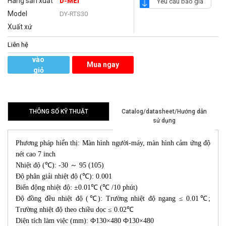
Hãng sản xuất
D-MEI
Yêu cầu báo giá
Model
DY-RTS30
Xuất xứ
Liên hệ
Thêm
vào
Mua ngay
giỏ
hàng
THÔNG SỐ KỸ THUẬT
Catalog/datasheet/Hướng dẫn
sử dụng
Phương pháp hiển thị: Màn hình người-máy, màn hình cảm ứng độ
nét cao 7 inch
Nhiệt độ (℃): -30 ～ 95 (105)
Độ phân giải nhiệt độ (℃): 0.001
Biến động nhiệt độ: ±0.01℃ (℃ /10 phút)
Độ đồng đều nhiệt độ (℃): Trường nhiệt độ ngang ≤ 0.01℃;
Trường nhiệt độ theo chiều dọc ≤ 0.02℃
Diện tích làm việc (mm): Ф130×480 Ф130×480