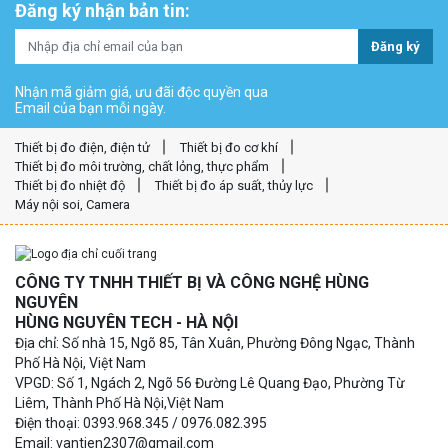
Đăng ký nhận bản tin:
Đăng ký
Nhận mã giảm giá, ưu đãi độc quyền qua
Email của bạn mỗi ngày.
Thiết bị đo điện, điện tử
Thiết bị đo cơ khí
Thiết bị đo môi trường, chất lỏng, thực phẩm
Thiết bị đo nhiệt độ
Thiết bị đo áp suất, thủy lực
Máy nội soi, Camera
CÔNG TY TNHH THIẾT BỊ VÀ CÔNG NGHỆ HÙNG
NGUYÊN
HÙNG NGUYÊN TECH - HÀ NỘI
Địa chỉ: Số nhà 15, Ngõ 85, Tân Xuân, Phường Đông Ngạc, Thành
Phố Hà Nội, Việt Nam
VPGD: Số 1, Ngách 2, Ngõ 56 Đường Lê Quang Đạo, Phường Từ
Liêm, Thành Phố Hà Nội,Việt Nam
Điện thoại: 0393.968.345 / 0976.082.395
Email: vantien2307@gmail.com