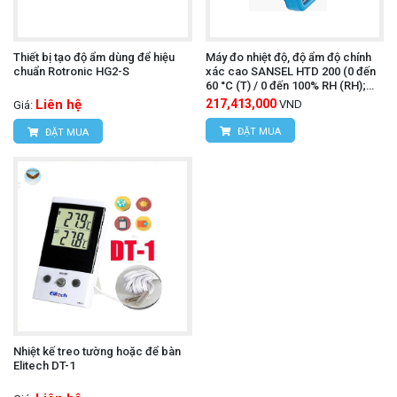
Thiết bị tạo độ ẩm dùng để hiệu
Máy đo nhiệt độ, độ ẩm độ chính
chuẩn Rotronic HG2-S
xác cao SANSEL HTD 200 (0 đến
60 °C (T) / 0 đến 100% RH (RH);
0.01 °C /% RH)
Liên hệ
217,413,000
VND
Giá:
ĐẶT MUA
ĐẶT MUA
Nhiệt kế treo tường hoặc để bàn
Elitech DT-1