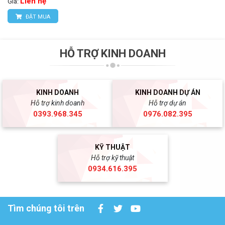
Liên hệ
Giá:
ĐẶT MUA
HỖ TRỢ KINH DOANH
KINH DOANH
KINH DOANH DỰ ÁN
Hỗ trợ kinh doanh
Hỗ trợ dự án
0393.968.345
0976.082.395
KỸ THUẬT
Hỗ trợ kỹ thuật
0934.616.395
Tìm chúng tôi trên