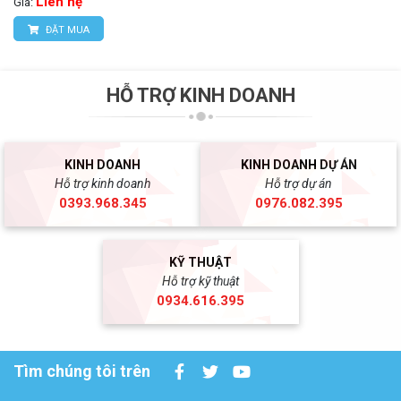
Liên hệ
Giá:
ĐẶT MUA
HỖ TRỢ KINH DOANH
KINH DOANH
KINH DOANH DỰ ÁN
Hỗ trợ kinh doanh
Hỗ trợ dự án
0393.968.345
0976.082.395
KỸ THUẬT
Hỗ trợ kỹ thuật
0934.616.395
Tìm chúng tôi trên