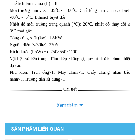
Thể tích bình chứa (L): 18
Môi trường làm việc: -35℃～ 100℃: Chất lỏng làm lạnh đặc biệt,
-80℃～ 5℃: Ethanol tuyệt đối
Nhiệt độ môi trường xung quanh (℃): 26℃, nhiệt độ thay đổi ≤
3℃ mỗi giờ
Tổng công suất (kw): 1.8KW
Nguồn điện (v/50hz): 220V
Kích thước (LxWxH): 750×550×1100
Vật liệu vỏ bên trong: Tấm thép không gỉ, quy trình đúc phun nhiệt
độ cao
Phụ kiện: Tràn ống×1, Máy chính×1, Giấy chứng nhận bảo
hành×1, Hướng dẫn sử dụng×1
Chi tiết
Xem thêm
SẢN PHẨM LIÊN QUAN