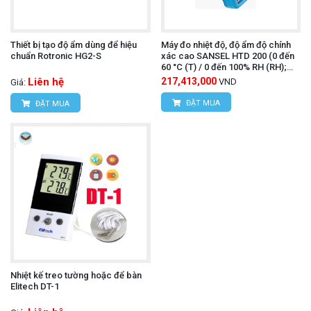
Thiết bị tạo độ ẩm dùng để hiệu
Máy đo nhiệt độ, độ ẩm độ chính
chuẩn Rotronic HG2-S
xác cao SANSEL HTD 200 (0 đến
60 °C (T) / 0 đến 100% RH (RH);
0.01 °C /% RH)
Liên hệ
217,413,000
VND
Giá:
ĐẶT MUA
ĐẶT MUA
Nhiệt kế treo tường hoặc để bàn
Elitech DT-1