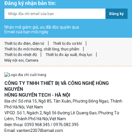
Đăng ký nhận bản tin:
Đăng ký
Nhận mã giảm giá, ưu đãi độc quyền qua
Email của bạn mỗi ngày.
Thiết bị đo điện, điện tử
Thiết bị đo cơ khí
Thiết bị đo môi trường, chất lỏng, thực phẩm
Thiết bị đo nhiệt độ
Thiết bị đo áp suất, thủy lực
Máy nội soi, Camera
CÔNG TY TNHH THIẾT BỊ VÀ CÔNG NGHỆ HÙNG
NGUYÊN
HÙNG NGUYÊN TECH - HÀ NỘI
Địa chỉ: Số nhà 15, Ngõ 85, Tân Xuân, Phường Đông Ngạc, Thành
Phố Hà Nội, Việt Nam
VPGD: Số 1, Ngách 2, Ngõ 56 Đường Lê Quang Đạo, Phường Từ
Liêm, Thành Phố Hà Nội,Việt Nam
Điện thoại: 0393.968.345 / 0976.082.395
Email: vantien2307@gmail.com