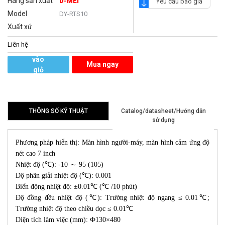
Hãng sản xuất
D-MEI
Yêu cầu báo giá
Model
DY-RTS10
Xuất xứ
Liên hệ
Thêm
vào
Mua ngay
giỏ
hàng
THÔNG SỐ KỸ THUẬT
Catalog/datasheet/Hướng dẫn
sử dụng
Phương pháp hiển thị: Màn hình người-máy, màn hình cảm ứng độ
nét cao 7 inch
Nhiệt độ (℃): -10 ～ 95 (105)
Độ phân giải nhiệt độ (℃): 0.001
Biến động nhiệt độ: ±0.01℃ (℃ /10 phút)
Độ đồng đều nhiệt độ (℃): Trường nhiệt độ ngang ≤ 0.01℃;
Trường nhiệt độ theo chiều dọc ≤ 0.01℃
Diện tích làm việc (mm): Ф130×480