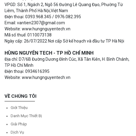
VPGD: Số 1, Ngách 2, Ngõ 56 Đường Lê Quang Đạo, Phường Từ
Liêm, Thành Phố Hà Nội,Việt Nam
Điện thoại: 0393.968.345 / 0976.082.395
Email: vantien2307@gmail.com
Website: www.hungnguyentech.vn
Mã số thuế: 0110073138
Ngày cấp: 26/07/2022 Nơi cấp Sở kế hoạch và đầu tư TP Hà Nội
HÙNG NGUYÊN TECH - TP HỒ CHÍ MINH
Địa chỉ: D7/6B Đường Dương Đình Cúc, Xã Tân Kiên, H. Bình Chánh,
TP Hồ Chí Minh
Điện thoại: 0934616395
Website: www.hungnguyentech.vn
VỀ CHÚNG TÔI
Giới Thiệu
Danh Mục Thiết Bị
Giải Pháp
Dịch Vụ