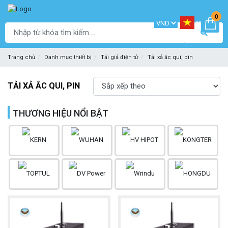
0
Trang chủ
Danh mục thiết bị
Tải giả điện tử
Tải xả ắc qui, pin
TẢI XẢ ẮC QUI, PIN
THƯƠNG HIỆU NỔI BẬT