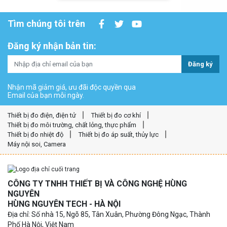
Tìm chúng tôi trên
Đăng ký nhận bản tin:
Đăng ký
Nhận mã giảm giá, ưu đãi độc quyền qua
Email của bạn mỗi ngày.
Thiết bị đo điện, điện tử
Thiết bị đo cơ khí
Thiết bị đo môi trường, chất lỏng, thực phẩm
Thiết bị đo nhiệt độ
Thiết bị đo áp suất, thủy lực
Máy nội soi, Camera
CÔNG TY TNHH THIẾT BỊ VÀ CÔNG NGHỆ HÙNG
NGUYÊN
HÙNG NGUYÊN TECH - HÀ NỘI
Địa chỉ: Số nhà 15, Ngõ 85, Tân Xuân, Phường Đông Ngạc, Thành
Phố Hà Nội, Việt Nam