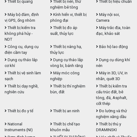
Thiết bị quang
Thiết bị nén, thử
Thiết bị hiệu chuẩn
nghiệm bê tông
Máy bộ đàm, định
Kính hiển vi, thiết bị
Máy nội soi,
vị GPS, ống nhòm
phóng đại
Camera
Thiết bị kiểm tra
Thiết bị đo áp
Máy trắc địa, toàn
không phá hủy -
suất, thủy lực
đạc, khảo sát
NDT
Công cụ, dụng cụ
Thiết bị nâng hạ,
Bảo hộ lao động
điện cầm tay
thủy lực
Dụng cụ tháo lắp
Dụng cụ tháo lắp
Dụng cụ dùng khí
cơ khí
vòng bi, bánh răng
nén
Thiết bị vệ sinh làm
Máy móc công
Máy in 3D, UV, in
sạch
nghiệp
nhãn, quét 3D
Thiết bị dạy nghề,
Thiết bị thí nghiệm
Thiết bị kiểm tra
nghiên cứu
bùn, đất
cấu trúc đất, bê
tông, đá, Asphalt,
cốt thép
Thiết bị đo y tế
Thiết bị an ninh
Đo lường và thử
nghiệm xăng dầu
National
Thiết bị chế tạo
Thiết bị thú y
Instruments (NI)
khuôn mẫu
DRAMINSKI