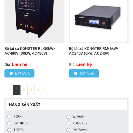
Bộ tải xả KONGTER RL-30kW-
Bộ tải xả KONGTER RM-6kW-
AC480V (30kW, AC480V)
AC240V (6kW, AC240V)
Liên hệ
Liên hệ
Giá:
Giá:
ĐẶT MUA
ĐẶT MUA
‹
1
2
3
4
›
HÃNG SẢN XUẤT
KERN
WUHAN
HV HIPOT
KONGTER
TOPTUL
DV Power