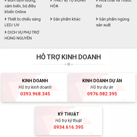
Bơm định lượng,
THIẾT BỊ TỰ ĐỘNG
Hóa chất và Thuốc
cảm biến, bộ điều
HÓA
thử
khiển Online
Thiết bị chiếu sáng
Sản phẩm khác
Sản phẩm ngừng
LED/ UV
sản xuất
DỊCH VỤ PHỤ TRỢ
HÙNG NGUYÊN
HỖ TRỢ KINH DOANH
KINH DOANH
KINH DOANH DỰ ÁN
Hỗ trợ kinh doanh
Hỗ trợ dự án
0393.968.345
0976.082.395
KỸ THUẬT
Hỗ trợ kỹ thuật
0934.616.395