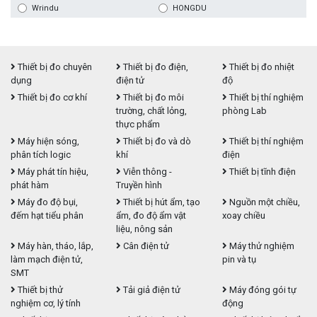
Wrindu
HONGDU
Thiết bị đo chuyên
Thiết bị đo điện,
Thiết bị đo nhiệt
dụng
điện tử
độ
Thiết bị đo cơ khí
Thiết bị đo môi
Thiết bị thí nghiệm
trường, chất lỏng,
phòng Lab
thực phẩm
Máy hiện sóng,
Thiết bị đo và dò
Thiết bị thí nghiệm
phân tích logic
khí
điện
Máy phát tín hiệu,
Viễn thông -
Thiết bị tĩnh điện
phát hàm
Truyền hình
Máy đo độ bụi,
Thiết bị hút ẩm, tạo
Nguồn một chiều,
đếm hạt tiểu phân
ẩm, đo độ ẩm vật
xoay chiều
liệu, nông sản
Máy hàn, tháo, lắp,
Cân điện tử
Máy thử nghiệm
làm mạch điện tử,
pin và tụ
SMT
Thiết bị thử
Tải giả điện tử
Máy đóng gói tự
nghiệm cơ, lý tính
động