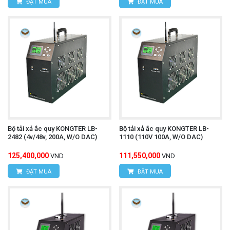
ĐẶT MUA
ĐẶT MUA
Bộ tải xả ắc quy KONGTER LB-
Bộ tải xả ắc quy KONGTER LB-
2482 (4v/48v, 200A, W/O DAC)
1110 (110V 100A, W/O DAC)
125,400,000
111,550,000
VND
VND
ĐẶT MUA
ĐẶT MUA