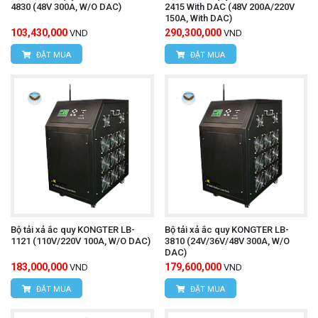
4830 (48V 300A, W/O DAC)
2415 With DAC (48V 200A/220V
150A, With DAC)
103,430,000
290,300,000
VND
VND
ĐẶT MUA
ĐẶT MUA
Bộ tải xả ắc quy KONGTER LB-
Bộ tải xả ắc quy KONGTER LB-
1121 (110V/220V 100A, W/O DAC)
3810 (24V/36V/48V 300A, W/O
DAC)
183,000,000
179,600,000
VND
VND
ĐẶT MUA
ĐẶT MUA