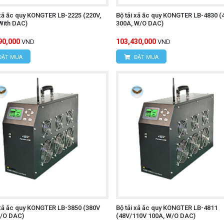
 xả ắc quy KONGTER LB-2225 (220V,
Bộ tải xả ắc quy KONGTER LB-4830 (
With DAC)
300A, W/O DAC)
90,000
103,430,000
VND
VND
ĐẶT MUA
ĐẶT MUA
 xả ắc quy KONGTER LB-3850 (380V
Bộ tải xả ắc quy KONGTER LB-4811
W/O DAC)
(48V/110V 100A, W/O DAC)