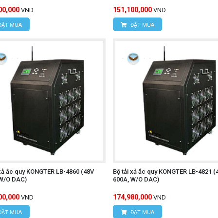
00,000
151,100,000
VND
VND
ĐẶT MUA
ĐẶT MUA
 xả ắc quy KONGTER LB-4860 (48V
Bộ tải xả ắc quy KONGTER LB-4821 (
 W/O DAC)
600A, W/O DAC)
00,000
174,980,000
VND
VND
ĐẶT MUA
ĐẶT MUA