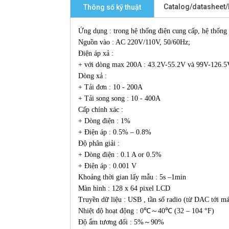
Catalog/datasheet
Thông số kỹ thuật
Ứng dụng : trong hệ thống điện cung cấp, hệ thống
Nguồn vào : AC 220V/110V, 50/60Hz;
Điện áp xả :
+ với dòng max 200A : 43.2V-55.2V và 99V-126.5
Dòng xả :
+ Tải đơn : 10 - 200A
+ Tải song song : 10 - 400A
Cấp chính xác :
+ Dòng điện : 1%
+ Điện áp : 0.5% – 0.8%
Độ phân giải :
+ Dòng điện : 0.1 A or 0.5%
+ Điện áp : 0.001 V
Khoảng thời gian lấy mẫu : 5s –1min
Màn hình : 128 x 64 pixel LCD
Truyền dữ liệu : USB , tần số radio (từ DAC tới m
Nhiệt độ hoạt động : 0℃～40℃ (32 – 104 °F)
Độ ẩm tương đối : 5%～90%