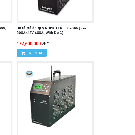
8V,
Bộ tải xả ắc quy KONGTER LB-2346 (24V
300A/48V 600A, With DAC)
177,600,000
VND
ĐẶT MUA