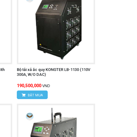
ith
Bộ tải xả ắc quy KONGTER LB-1130 (110V
300A, W/O DAC)
190,500,000
VND
ĐẶT MUA