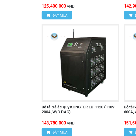
125,400,000
142,9
VND
ĐẶT MUA
Bộ tải xả ắc quy KONGTER LB-1120 (110V
Bộ tải
200A, W/O DAC)
600A,
143,780,000
151,5
VND
ĐẶT MUA