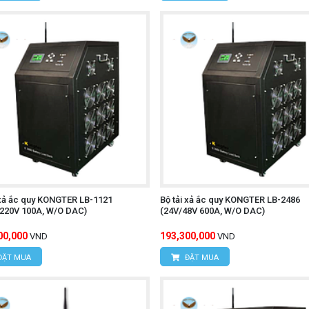
 xả ắc quy KONGTER LB-1121
Bộ tải xả ắc quy KONGTER LB-2486
/220V 100A, W/O DAC)
(24V/48V 600A, W/O DAC)
00,000
193,300,000
VND
VND
ĐẶT MUA
ĐẶT MUA