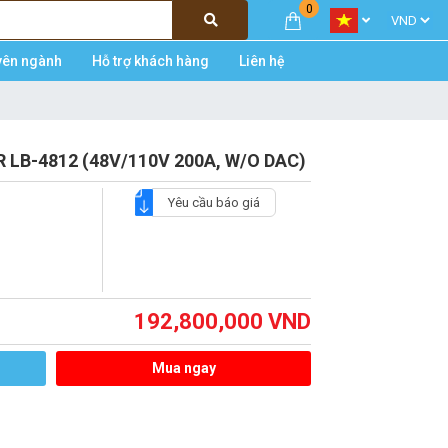
0
yên ngành
Hỗ trợ khách hàng
Liên hệ
R LB-4812 (48V/110V 200A, W/O DAC)
Yêu cầu báo giá
192,800,000
VND
Mua ngay