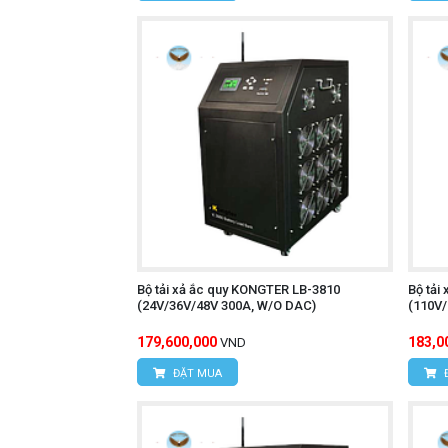
Bộ tải xả ắc quy KONGTER LB-3810
Bộ tải
(24V/36V/48V 300A, W/O DAC)
(110V
179,600,000
183,0
VND
ĐẶT MUA