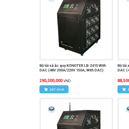
Bộ tải xả ắc quy KONGTER LB-2415 With
Bộ tải
DAC (48V 200A/220V 150A, With DAC)
DAC (4
290,300,000
88,50
VND
ĐẶT MUA