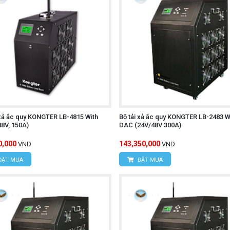
 xả ắc quy KONGTER LB-4815 With
Bộ tải xả ắc quy KONGTER LB-2483 W
8V, 150A)
DAC (24V/48V 300A)
0,000
143,350,000
VND
VND
ĐẶT MUA
ĐẶT MUA