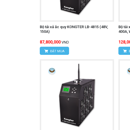
Bộ tải xả ắc quy KONGTER LB-4815 (48V,
Bộ tải
150A)
400A, 
87,800,000
128,0
VND
ĐẶT MUA