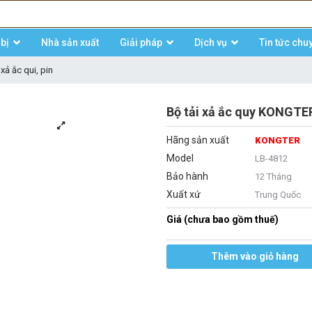
bị
Nhà sản xuất
Giải pháp
Dịch vụ
Tin tức chu
 xả ắc qui, pin
Bộ tải xả ắc quy KONGTE
Hãng sản xuất
KONGTER
Model
LB-4812
Bảo hành
12 Tháng
Xuất xứ
Trung Quốc
Giá (chưa bao gồm thuế)
Thêm vào giỏ hàng