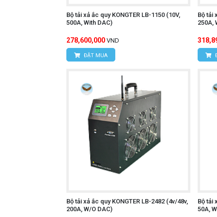
Bộ tải xả ắc quy KONGTER LB-1150 (10V,
Bộ tải
500A, With DAC)
250A, 
278,600,000
318,8
VND
ĐẶT MUA
Bộ tải xả ắc quy KONGTER LB-2482 (4v/48v,
Bộ tải
200A, W/O DAC)
50A, 