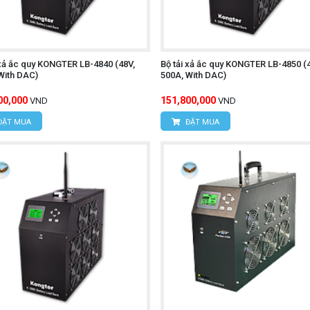
 xả ắc quy KONGTER LB-4840 (48V,
Bộ tải xả ắc quy KONGTER LB-4850 (4
With DAC)
500A, With DAC)
00,000
151,800,000
VND
VND
ĐẶT MUA
ĐẶT MUA