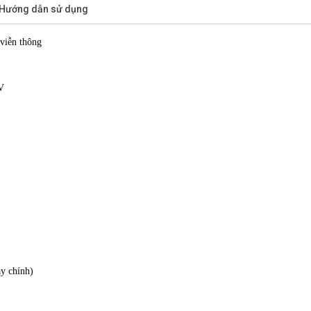
/Hướng dẫn sử dụng
 viễn thông
V
áy chính)