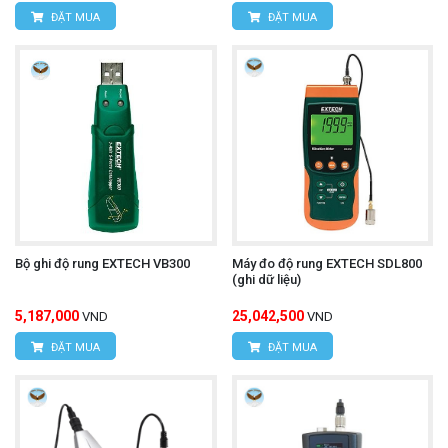
ĐẶT MUA
ĐẶT MUA
Bộ ghi độ rung EXTECH VB300
Máy đo độ rung EXTECH SDL800
(ghi dữ liệu)
5,187,000
25,042,500
VND
VND
ĐẶT MUA
ĐẶT MUA