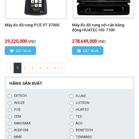
Máy do độ rung PCE VT 3700S
Máy đo độ rung với cân bằng
động HUATEC HG-7100
29,220,000
278,649,000
VND
VND
ĐẶT MUA
ĐẶT MUA
‹
1
2
3
4
5
6
›
HÃNG SẢN XUẤT
EXTECH
FLUKE
INSIZE
LUTRON
PCE
HUATEC
CEM
TES
KANOMAX
ACO
ACEPOM
BENETECH
MMF
TENMARS