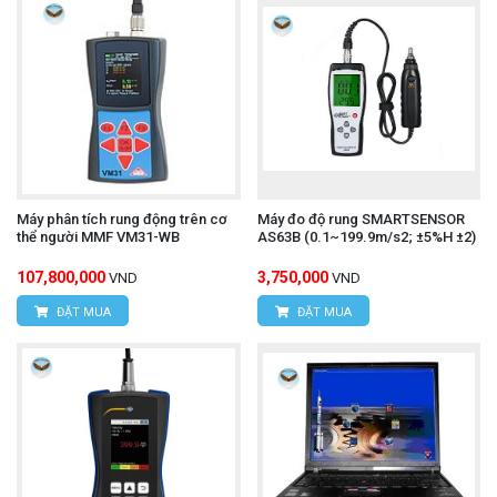
Máy phân tích rung động trên cơ
Máy đo độ rung SMARTSENSOR
thể người MMF VM31-WB
AS63B (0.1~199.9m/s2; ±5%H ±2)
107,800,000
3,750,000
VND
VND
ĐẶT MUA
ĐẶT MUA