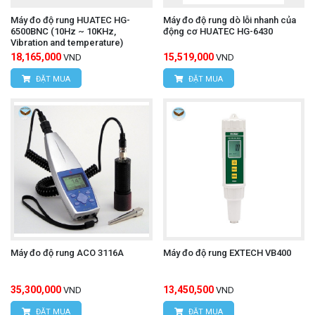
Máy đo độ rung HUATEC HG-
Máy đo độ rung dò lỗi nhanh của
6500BNC (10Hz ~ 10KHz,
động cơ HUATEC HG-6430
Vibration and temperature)
18,165,000
15,519,000
VND
VND
ĐẶT MUA
ĐẶT MUA
Máy đo độ rung ACO 3116A
Máy đo độ rung EXTECH VB400
35,300,000
13,450,500
VND
VND
ĐẶT MUA
ĐẶT MUA