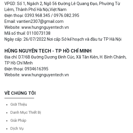
VPGD: Số 1, Ngách 2, Ngõ 56 Đường Lê Quang Đạo, Phường Từ
Liêm, Thành Phố Hà Nội,Việt Nam
Điện thoại: 0393.968.345 / 0976.082.395
Email: vantien2307@gmail.com
Website: www.hungnguyentech.vn
Mã số thuế: 0110073138
Ngày cấp: 26/07/2022 Nơi cấp Sở kế hoạch và đầu tư TP Hà Nội
HÙNG NGUYÊN TECH - TP HỒ CHÍ MINH
Địa chỉ: D7/6B Đường Dương Đình Cúc, Xã Tân Kiên, H. Bình Chánh,
TP Hồ Chí Minh
Điện thoại: 0934616395
Website: www.hungnguyentech.vn
VỀ CHÚNG TÔI
Giới Thiệu
Danh Mục Thiết Bị
Giải Pháp
Dịch Vụ