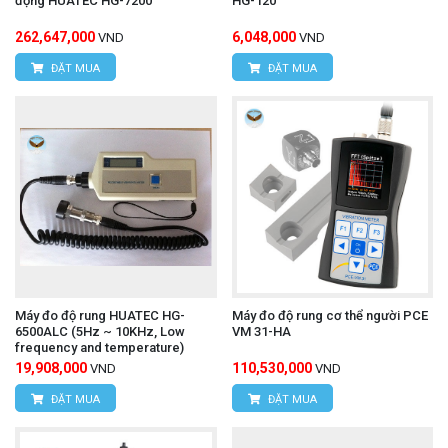
động HUATEC HG-7200
HG-120
262,647,000
6,048,000
VND
VND
ĐẶT MUA
ĐẶT MUA
Máy đo độ rung HUATEC HG-
Máy đo độ rung cơ thể người PCE
6500ALC (5Hz ~ 10KHz, Low
VM 31-HA
frequency and temperature)
19,908,000
110,530,000
VND
VND
ĐẶT MUA
ĐẶT MUA