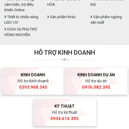
cảm biến, bộ điều
HÓA
thử
khiển Online
Thiết bị chiếu sáng
Sản phẩm khác
Sản phẩm ngừng
LED/ UV
sản xuất
DỊCH VỤ PHỤ TRỢ
HÙNG NGUYÊN
HỖ TRỢ KINH DOANH
KINH DOANH
KINH DOANH DỰ ÁN
Hỗ trợ kinh doanh
Hỗ trợ dự án
0393.968.345
0976.082.395
KỸ THUẬT
Hỗ trợ kỹ thuật
0934.616.395