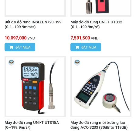
Bút đo độ rung INSIZE 9720-199
Máy đo độ rung UNI-T UT312
(0.1~199.9mm/s)
(0.1~199.9m/s²)
10,097,000
7,591,500
VND
VND
ĐẶT MUA
ĐẶT MUA
Máy đo độ rung UNI-T UT315A
Máy đo độ rung môi trường lao
(0~199.9m/s²)
động ACO 3233 (30dB to 119dB)