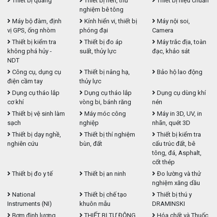
Thiết bị quang
Thiết bị nén, thử
Thiết bị hiệu chuẩn
nghiệm bê tông
Máy bộ đàm, định
Kính hiển vi, thiết bị
Máy nội soi,
vị GPS, ống nhòm
phóng đại
Camera
Thiết bị kiểm tra
Thiết bị đo áp
Máy trắc địa, toàn
không phá hủy -
suất, thủy lực
đạc, khảo sát
NDT
Công cụ, dụng cụ
Thiết bị nâng hạ,
Bảo hộ lao động
điện cầm tay
thủy lực
Dụng cụ tháo lắp
Dụng cụ tháo lắp
Dụng cụ dùng khí
cơ khí
vòng bi, bánh răng
nén
Thiết bị vệ sinh làm
Máy móc công
Máy in 3D, UV, in
sạch
nghiệp
nhãn, quét 3D
Thiết bị dạy nghề,
Thiết bị thí nghiệm
Thiết bị kiểm tra
nghiên cứu
bùn, đất
cấu trúc đất, bê
tông, đá, Asphalt,
cốt thép
Thiết bị đo y tế
Thiết bị an ninh
Đo lường và thử
nghiệm xăng dầu
National
Thiết bị chế tạo
Thiết bị thú y
Instruments (NI)
khuôn mẫu
DRAMINSKI
Bơm định lượng,
THIẾT BỊ TỰ ĐỘNG
Hóa chất và Thuốc