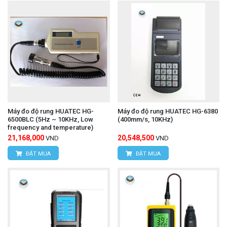
Máy đo độ rung HUATEC HG-
Máy đo độ rung HUATEC HG-6380
6500BLC (5Hz ~ 10KHz, Low
(400mm/s, 10KHz)
frequency and temperature)
21,168,000
20,548,500
VND
VND
ĐẶT MUA
ĐẶT MUA