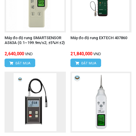
Máy đo độ rung SMARTSENSOR
Máy đo độ rung EXTECH 407860
AS63A (0.1~199.9m/s2; ±5%H ±2)
2,640,000
21,840,000
VND
VND
ĐẶT MUA
ĐẶT MUA