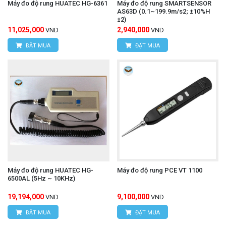
Máy đo độ rung HUATEC HG-6361
Máy đo độ rung SMARTSENSOR
AS63D (0.1~199.9m/s2; ±10%H
±2)
11,025,000
2,940,000
VND
VND
ĐẶT MUA
ĐẶT MUA
Máy đo độ rung HUATEC HG-
Máy đo độ rung PCE VT 1100
6500AL (5Hz ~ 10KHz)
19,194,000
9,100,000
VND
VND
ĐẶT MUA
ĐẶT MUA