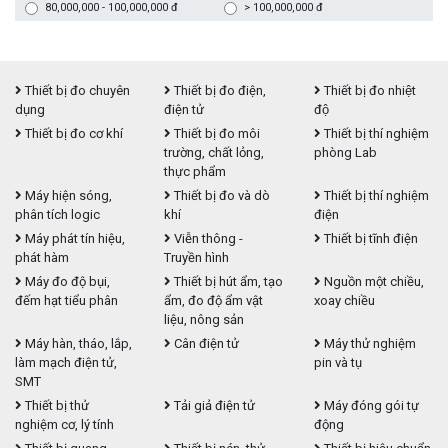
80,000,000 - 100,000,000 đ
> 100,000,000 đ
Thiết bị đo chuyên
Thiết bị đo điện,
Thiết bị đo nhiệt
dụng
điện tử
độ
Thiết bị đo cơ khí
Thiết bị đo môi
Thiết bị thí nghiệm
trường, chất lỏng,
phòng Lab
thực phẩm
Máy hiện sóng,
Thiết bị đo và dò
Thiết bị thí nghiệm
phân tích logic
khí
điện
Máy phát tín hiệu,
Viễn thông -
Thiết bị tĩnh điện
phát hàm
Truyền hình
Máy đo độ bụi,
Thiết bị hút ẩm, tạo
Nguồn một chiều,
đếm hạt tiểu phân
ẩm, đo độ ẩm vật
xoay chiều
liệu, nông sản
Máy hàn, tháo, lắp,
Cân điện tử
Máy thử nghiệm
làm mạch điện tử,
pin và tụ
SMT
Thiết bị thử
Tải giả điện tử
Máy đóng gói tự
nghiệm cơ, lý tính
động