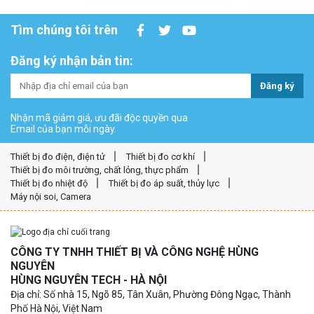
Tìm chúng tôi trên
Đăng ký nhận bản tin:
Đăng ký
Nhận mã giảm giá, ưu đãi độc quyền qua
Email của bạn mỗi ngày.
Thiết bị đo điện, điện tử
Thiết bị đo cơ khí
Thiết bị đo môi trường, chất lỏng, thực phẩm
Thiết bị đo nhiệt độ
Thiết bị đo áp suất, thủy lực
Máy nội soi, Camera
CÔNG TY TNHH THIẾT BỊ VÀ CÔNG NGHỆ HÙNG
NGUYÊN
HÙNG NGUYÊN TECH - HÀ NỘI
Địa chỉ: Số nhà 15, Ngõ 85, Tân Xuân, Phường Đông Ngạc, Thành
Phố Hà Nội, Việt Nam