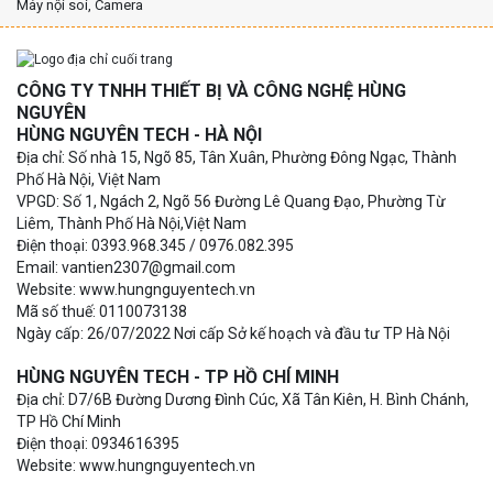
Máy nội soi, Camera
CÔNG TY TNHH THIẾT BỊ VÀ CÔNG NGHỆ HÙNG
NGUYÊN
HÙNG NGUYÊN TECH - HÀ NỘI
Địa chỉ: Số nhà 15, Ngõ 85, Tân Xuân, Phường Đông Ngạc, Thành
Phố Hà Nội, Việt Nam
VPGD: Số 1, Ngách 2, Ngõ 56 Đường Lê Quang Đạo, Phường Từ
Liêm, Thành Phố Hà Nội,Việt Nam
Điện thoại: 0393.968.345 / 0976.082.395
Email: vantien2307@gmail.com
Website: www.hungnguyentech.vn
Mã số thuế: 0110073138
Ngày cấp: 26/07/2022 Nơi cấp Sở kế hoạch và đầu tư TP Hà Nội
HÙNG NGUYÊN TECH - TP HỒ CHÍ MINH
Địa chỉ: D7/6B Đường Dương Đình Cúc, Xã Tân Kiên, H. Bình Chánh,
TP Hồ Chí Minh
Điện thoại: 0934616395
Website: www.hungnguyentech.vn