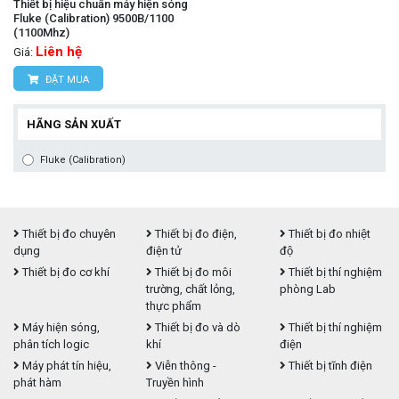
Thiết bị hiệu chuẩn máy hiện sóng
Fluke (Calibration) 9500B/1100
(1100Mhz)
Liên hệ
Giá:
ĐẶT MUA
HÃNG SẢN XUẤT
Fluke (Calibration)
Thiết bị đo chuyên
Thiết bị đo điện,
Thiết bị đo nhiệt
dụng
điện tử
độ
Thiết bị đo cơ khí
Thiết bị đo môi
Thiết bị thí nghiệm
trường, chất lỏng,
phòng Lab
thực phẩm
Máy hiện sóng,
Thiết bị đo và dò
Thiết bị thí nghiệm
phân tích logic
khí
điện
Máy phát tín hiệu,
Viễn thông -
Thiết bị tĩnh điện
phát hàm
Truyền hình