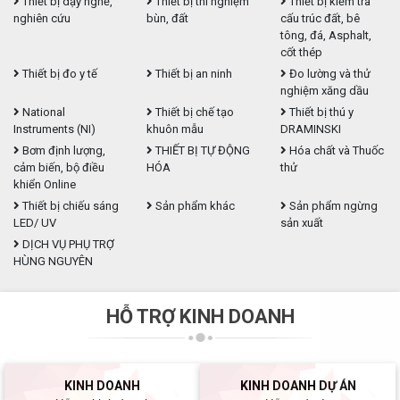
Thiết bị dạy nghề,
Thiết bị thí nghiệm
Thiết bị kiểm tra
nghiên cứu
bùn, đất
cấu trúc đất, bê
tông, đá, Asphalt,
cốt thép
Thiết bị đo y tế
Thiết bị an ninh
Đo lường và thử
nghiệm xăng dầu
National
Thiết bị chế tạo
Thiết bị thú y
Instruments (NI)
khuôn mẫu
DRAMINSKI
Bơm định lượng,
THIẾT BỊ TỰ ĐỘNG
Hóa chất và Thuốc
cảm biến, bộ điều
HÓA
thử
khiển Online
Thiết bị chiếu sáng
Sản phẩm khác
Sản phẩm ngừng
LED/ UV
sản xuất
DỊCH VỤ PHỤ TRỢ
HÙNG NGUYÊN
HỖ TRỢ KINH DOANH
KINH DOANH
KINH DOANH DỰ ÁN