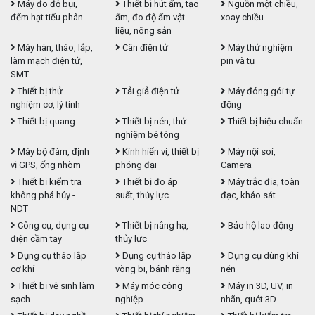
Máy đo độ bụi,
Thiết bị hút ẩm, tạo
Nguồn một chiều,
đếm hạt tiểu phân
ẩm, đo độ ẩm vật
xoay chiều
liệu, nông sản
Máy hàn, tháo, lắp,
Cân điện tử
Máy thử nghiệm
làm mạch điện tử,
pin và tụ
SMT
Thiết bị thử
Tải giả điện tử
Máy đóng gói tự
nghiệm cơ, lý tính
động
Thiết bị quang
Thiết bị nén, thử
Thiết bị hiệu chuẩn
nghiệm bê tông
Máy bộ đàm, định
Kính hiển vi, thiết bị
Máy nội soi,
vị GPS, ống nhòm
phóng đại
Camera
Thiết bị kiểm tra
Thiết bị đo áp
Máy trắc địa, toàn
không phá hủy -
suất, thủy lực
đạc, khảo sát
NDT
Công cụ, dụng cụ
Thiết bị nâng hạ,
Bảo hộ lao động
điện cầm tay
thủy lực
Dụng cụ tháo lắp
Dụng cụ tháo lắp
Dụng cụ dùng khí
cơ khí
vòng bi, bánh răng
nén
Thiết bị vệ sinh làm
Máy móc công
Máy in 3D, UV, in
sạch
nghiệp
nhãn, quét 3D