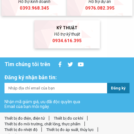
Hỗ trợ kinh doanh
Hỗ trợ dự án
0393.968.345
0976.082.395
KỸ THUẬT
Hỗ trợ kỹ thuật
0934.616.395
Tìm chúng tôi trên
Đăng ký nhận bản tin:
Đăng ký
Nhận mã giảm giá, ưu đãi độc quyền qua
Email của bạn mỗi ngày.
Thiết bị đo điện, điện tử
Thiết bị đo cơ khí
Thiết bị đo môi trường, chất lỏng, thực phẩm
Thiết bị đo nhiệt độ
Thiết bị đo áp suất, thủy lực