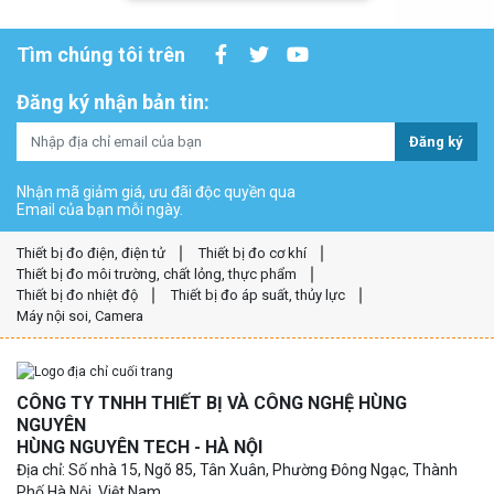
Tìm chúng tôi trên
Đăng ký nhận bản tin:
Đăng ký
Nhận mã giảm giá, ưu đãi độc quyền qua
Email của bạn mỗi ngày.
Thiết bị đo điện, điện tử
Thiết bị đo cơ khí
Thiết bị đo môi trường, chất lỏng, thực phẩm
Thiết bị đo nhiệt độ
Thiết bị đo áp suất, thủy lực
Máy nội soi, Camera
CÔNG TY TNHH THIẾT BỊ VÀ CÔNG NGHỆ HÙNG
NGUYÊN
HÙNG NGUYÊN TECH - HÀ NỘI
Địa chỉ: Số nhà 15, Ngõ 85, Tân Xuân, Phường Đông Ngạc, Thành
Phố Hà Nội, Việt Nam