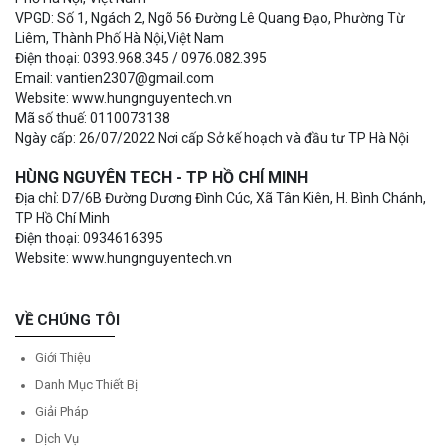
VPGD: Số 1, Ngách 2, Ngõ 56 Đường Lê Quang Đạo, Phường Từ
Liêm, Thành Phố Hà Nội,Việt Nam
Điện thoại: 0393.968.345 / 0976.082.395
Email: vantien2307@gmail.com
Website: www.hungnguyentech.vn
Mã số thuế: 0110073138
Ngày cấp: 26/07/2022 Nơi cấp Sở kế hoạch và đầu tư TP Hà Nội
HÙNG NGUYÊN TECH - TP HỒ CHÍ MINH
Địa chỉ: D7/6B Đường Dương Đình Cúc, Xã Tân Kiên, H. Bình Chánh,
TP Hồ Chí Minh
Điện thoại: 0934616395
Website: www.hungnguyentech.vn
VỀ CHÚNG TÔI
Giới Thiệu
Danh Mục Thiết Bị
Giải Pháp
Dịch Vụ