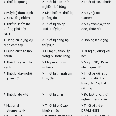
Thiết bị quang
Thiết bị nén, thử
Thiết bị hiệu chuẩn
nghiệm bê tông
Máy bộ đàm, định
Kính hiển vi, thiết bị
Máy nội soi,
vị GPS, ống nhòm
phóng đại
Camera
Thiết bị kiểm tra
Thiết bị đo áp
Máy trắc địa, toàn
không phá hủy -
suất, thủy lực
đạc, khảo sát
NDT
Công cụ, dụng cụ
Thiết bị nâng hạ,
Bảo hộ lao động
điện cầm tay
thủy lực
Dụng cụ tháo lắp
Dụng cụ tháo lắp
Dụng cụ dùng khí
cơ khí
vòng bi, bánh răng
nén
Thiết bị vệ sinh làm
Máy móc công
Máy in 3D, UV, in
sạch
nghiệp
nhãn, quét 3D
Thiết bị dạy nghề,
Thiết bị thí nghiệm
Thiết bị kiểm tra
nghiên cứu
bùn, đất
cấu trúc đất, bê
tông, đá, Asphalt,
cốt thép
Thiết bị đo y tế
Thiết bị an ninh
Đo lường và thử
nghiệm xăng dầu
National
Thiết bị chế tạo
Thiết bị thú y
Instruments (NI)
khuôn mẫu
DRAMINSKI