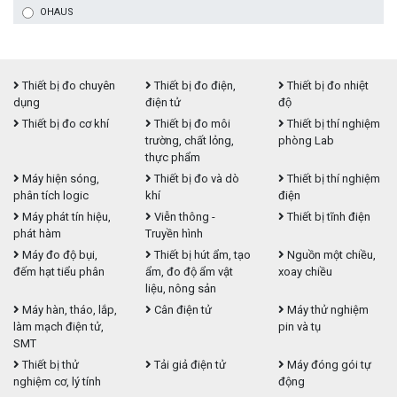
OHAUS
Thiết bị đo chuyên
Thiết bị đo điện,
Thiết bị đo nhiệt
dụng
điện tử
độ
Thiết bị đo cơ khí
Thiết bị đo môi
Thiết bị thí nghiệm
trường, chất lỏng,
phòng Lab
thực phẩm
Máy hiện sóng,
Thiết bị đo và dò
Thiết bị thí nghiệm
phân tích logic
khí
điện
Máy phát tín hiệu,
Viễn thông -
Thiết bị tĩnh điện
phát hàm
Truyền hình
Máy đo độ bụi,
Thiết bị hút ẩm, tạo
Nguồn một chiều,
đếm hạt tiểu phân
ẩm, đo độ ẩm vật
xoay chiều
liệu, nông sản
Máy hàn, tháo, lắp,
Cân điện tử
Máy thử nghiệm
làm mạch điện tử,
pin và tụ
SMT
Thiết bị thử
Tải giả điện tử
Máy đóng gói tự
nghiệm cơ, lý tính
động