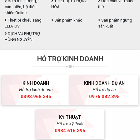
Bơm định lượng,
THIẾT BỊ TỰ ĐỘNG
Hóa chất và Thuốc
cảm biến, bộ điều
HÓA
thử
khiển Online
Thiết bị chiếu sáng
Sản phẩm khác
Sản phẩm ngừng
LED/ UV
sản xuất
DỊCH VỤ PHỤ TRỢ
HÙNG NGUYÊN
HỖ TRỢ KINH DOANH
KINH DOANH
KINH DOANH DỰ ÁN
Hỗ trợ kinh doanh
Hỗ trợ dự án
0393.968.345
0976.082.395
KỸ THUẬT
Hỗ trợ kỹ thuật
0934.616.395