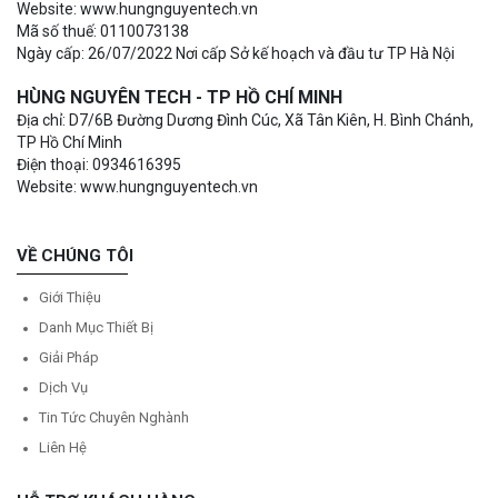
Website: www.hungnguyentech.vn
Mã số thuế: 0110073138
Ngày cấp: 26/07/2022 Nơi cấp Sở kế hoạch và đầu tư TP Hà Nội
HÙNG NGUYÊN TECH - TP HỒ CHÍ MINH
Địa chỉ: D7/6B Đường Dương Đình Cúc, Xã Tân Kiên, H. Bình Chánh,
TP Hồ Chí Minh
Điện thoại: 0934616395
Website: www.hungnguyentech.vn
VỀ CHÚNG TÔI
Giới Thiệu
Danh Mục Thiết Bị
Giải Pháp
Dịch Vụ
Tin Tức Chuyên Nghành
Liên Hệ