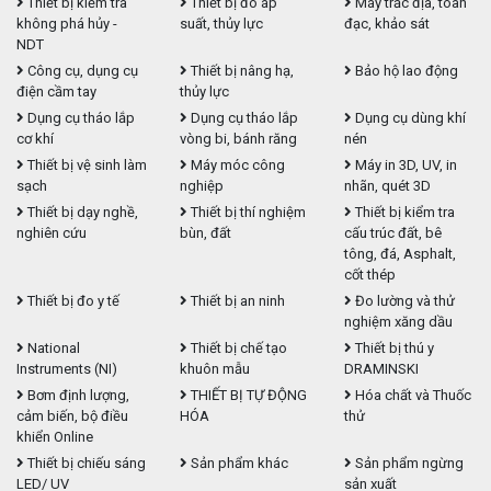
Thiết bị kiểm tra
Thiết bị đo áp
Máy trắc địa, toàn
không phá hủy -
suất, thủy lực
đạc, khảo sát
NDT
Công cụ, dụng cụ
Thiết bị nâng hạ,
Bảo hộ lao động
điện cầm tay
thủy lực
Dụng cụ tháo lắp
Dụng cụ tháo lắp
Dụng cụ dùng khí
cơ khí
vòng bi, bánh răng
nén
Thiết bị vệ sinh làm
Máy móc công
Máy in 3D, UV, in
sạch
nghiệp
nhãn, quét 3D
Thiết bị dạy nghề,
Thiết bị thí nghiệm
Thiết bị kiểm tra
nghiên cứu
bùn, đất
cấu trúc đất, bê
tông, đá, Asphalt,
cốt thép
Thiết bị đo y tế
Thiết bị an ninh
Đo lường và thử
nghiệm xăng dầu
National
Thiết bị chế tạo
Thiết bị thú y
Instruments (NI)
khuôn mẫu
DRAMINSKI
Bơm định lượng,
THIẾT BỊ TỰ ĐỘNG
Hóa chất và Thuốc
cảm biến, bộ điều
HÓA
thử
khiển Online
Thiết bị chiếu sáng
Sản phẩm khác
Sản phẩm ngừng
LED/ UV
sản xuất