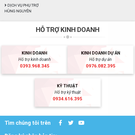
DỊCH VỤ PHỤ TRỢ
HÙNG NGUYÊN
HỖ TRỢ KINH DOANH
KINH DOANH
KINH DOANH DỰ ÁN
Hỗ trợ kinh doanh
Hỗ trợ dự án
0393.968.345
0976.082.395
KỸ THUẬT
Hỗ trợ kỹ thuật
0934.616.395
Tìm chúng tôi trên