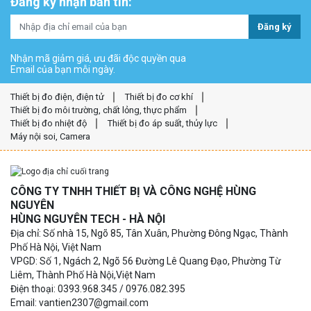
Đăng ký nhận bản tin:
Đăng ký
Nhận mã giảm giá, ưu đãi độc quyền qua
Email của bạn mỗi ngày.
Thiết bị đo điện, điện tử
Thiết bị đo cơ khí
Thiết bị đo môi trường, chất lỏng, thực phẩm
Thiết bị đo nhiệt độ
Thiết bị đo áp suất, thủy lực
Máy nội soi, Camera
CÔNG TY TNHH THIẾT BỊ VÀ CÔNG NGHỆ HÙNG
NGUYÊN
HÙNG NGUYÊN TECH - HÀ NỘI
Địa chỉ: Số nhà 15, Ngõ 85, Tân Xuân, Phường Đông Ngạc, Thành
Phố Hà Nội, Việt Nam
VPGD: Số 1, Ngách 2, Ngõ 56 Đường Lê Quang Đạo, Phường Từ
Liêm, Thành Phố Hà Nội,Việt Nam
Điện thoại: 0393.968.345 / 0976.082.395
Email: vantien2307@gmail.com