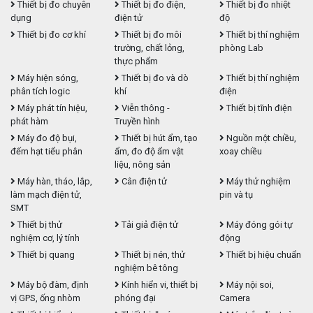
Thiết bị đo chuyên
Thiết bị đo điện,
Thiết bị đo nhiệt
dụng
điện tử
độ
Thiết bị đo cơ khí
Thiết bị đo môi
Thiết bị thí nghiệm
trường, chất lỏng,
phòng Lab
thực phẩm
Máy hiện sóng,
Thiết bị đo và dò
Thiết bị thí nghiệm
phân tích logic
khí
điện
Máy phát tín hiệu,
Viễn thông -
Thiết bị tĩnh điện
phát hàm
Truyền hình
Máy đo độ bụi,
Thiết bị hút ẩm, tạo
Nguồn một chiều,
đếm hạt tiểu phân
ẩm, đo độ ẩm vật
xoay chiều
liệu, nông sản
Máy hàn, tháo, lắp,
Cân điện tử
Máy thử nghiệm
làm mạch điện tử,
pin và tụ
SMT
Thiết bị thử
Tải giả điện tử
Máy đóng gói tự
nghiệm cơ, lý tính
động
Thiết bị quang
Thiết bị nén, thử
Thiết bị hiệu chuẩn
nghiệm bê tông
Máy bộ đàm, định
Kính hiển vi, thiết bị
Máy nội soi,
vị GPS, ống nhòm
phóng đại
Camera