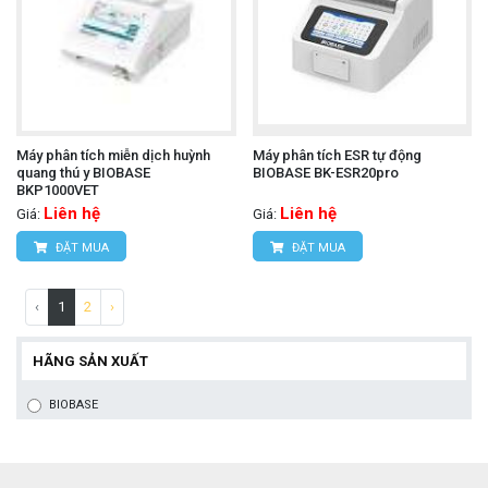
Máy phân tích miễn dịch huỳnh
Máy phân tích ESR tự động
quang thú y BIOBASE
BIOBASE BK-ESR20pro
BKP1000VET
Liên hệ
Liên hệ
Giá:
Giá:
ĐẶT MUA
ĐẶT MUA
‹
1
2
›
HÃNG SẢN XUẤT
BIOBASE