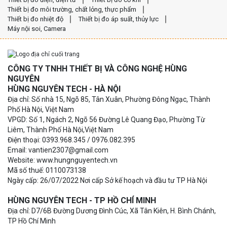
Thiết bị đo môi trường, chất lỏng, thực phẩm
Thiết bị đo nhiệt độ
Thiết bị đo áp suất, thủy lực
Máy nội soi, Camera
CÔNG TY TNHH THIẾT BỊ VÀ CÔNG NGHỆ HÙNG
NGUYÊN
HÙNG NGUYÊN TECH - HÀ NỘI
Địa chỉ: Số nhà 15, Ngõ 85, Tân Xuân, Phường Đông Ngạc, Thành
Phố Hà Nội, Việt Nam
VPGD: Số 1, Ngách 2, Ngõ 56 Đường Lê Quang Đạo, Phường Từ
Liêm, Thành Phố Hà Nội,Việt Nam
Điện thoại: 0393.968.345 / 0976.082.395
Email: vantien2307@gmail.com
Website: www.hungnguyentech.vn
Mã số thuế: 0110073138
Ngày cấp: 26/07/2022 Nơi cấp Sở kế hoạch và đầu tư TP Hà Nội
HÙNG NGUYÊN TECH - TP HỒ CHÍ MINH
Địa chỉ: D7/6B Đường Dương Đình Cúc, Xã Tân Kiên, H. Bình Chánh,
TP Hồ Chí Minh