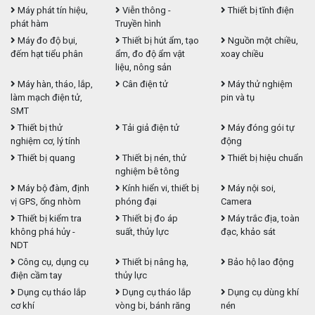
Máy phát tín hiệu,
Viễn thông -
Thiết bị tĩnh điện
phát hàm
Truyền hình
Máy đo độ bụi,
Thiết bị hút ẩm, tạo
Nguồn một chiều,
đếm hạt tiểu phân
ẩm, đo độ ẩm vật
xoay chiều
liệu, nông sản
Máy hàn, tháo, lắp,
Cân điện tử
Máy thử nghiệm
làm mạch điện tử,
pin và tụ
SMT
Thiết bị thử
Tải giả điện tử
Máy đóng gói tự
nghiệm cơ, lý tính
động
Thiết bị quang
Thiết bị nén, thử
Thiết bị hiệu chuẩn
nghiệm bê tông
Máy bộ đàm, định
Kính hiển vi, thiết bị
Máy nội soi,
vị GPS, ống nhòm
phóng đại
Camera
Thiết bị kiểm tra
Thiết bị đo áp
Máy trắc địa, toàn
không phá hủy -
suất, thủy lực
đạc, khảo sát
NDT
Công cụ, dụng cụ
Thiết bị nâng hạ,
Bảo hộ lao động
điện cầm tay
thủy lực
Dụng cụ tháo lắp
Dụng cụ tháo lắp
Dụng cụ dùng khí
cơ khí
vòng bi, bánh răng
nén