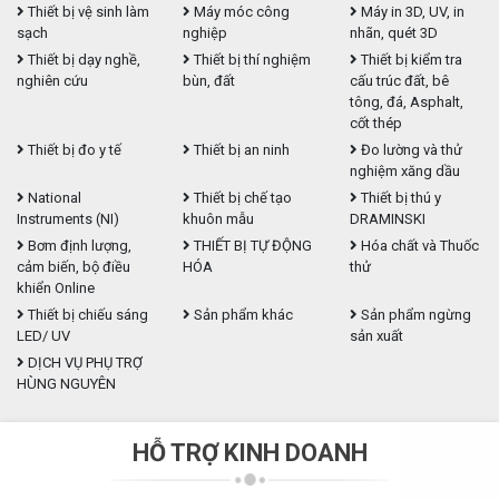
Thiết bị vệ sinh làm
Máy móc công
Máy in 3D, UV, in
sạch
nghiệp
nhãn, quét 3D
Thiết bị dạy nghề,
Thiết bị thí nghiệm
Thiết bị kiểm tra
nghiên cứu
bùn, đất
cấu trúc đất, bê
tông, đá, Asphalt,
cốt thép
Thiết bị đo y tế
Thiết bị an ninh
Đo lường và thử
nghiệm xăng dầu
National
Thiết bị chế tạo
Thiết bị thú y
Instruments (NI)
khuôn mẫu
DRAMINSKI
Bơm định lượng,
THIẾT BỊ TỰ ĐỘNG
Hóa chất và Thuốc
cảm biến, bộ điều
HÓA
thử
khiển Online
Thiết bị chiếu sáng
Sản phẩm khác
Sản phẩm ngừng
LED/ UV
sản xuất
DỊCH VỤ PHỤ TRỢ
HÙNG NGUYÊN
HỖ TRỢ KINH DOANH