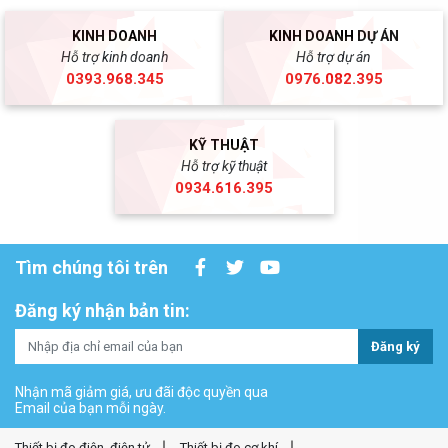
KINH DOANH
KINH DOANH DỰ ÁN
Hỗ trợ kinh doanh
Hỗ trợ dự án
0393.968.345
0976.082.395
KỸ THUẬT
Hỗ trợ kỹ thuật
0934.616.395
Tìm chúng tôi trên
Đăng ký nhận bản tin:
Đăng ký
Nhận mã giảm giá, ưu đãi độc quyền qua
Email của bạn mỗi ngày.
Thiết bị đo điện, điện tử
Thiết bị đo cơ khí