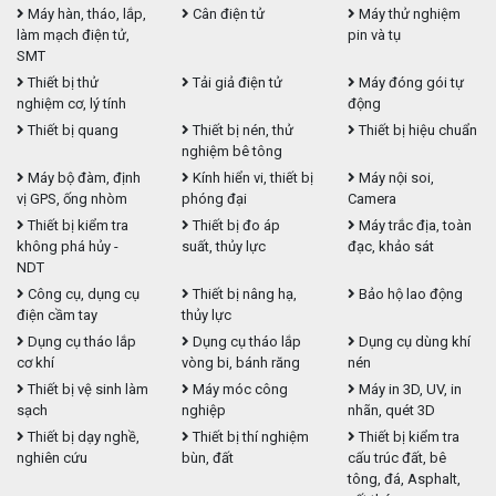
Máy hàn, tháo, lắp,
Cân điện tử
Máy thử nghiệm
làm mạch điện tử,
pin và tụ
SMT
Thiết bị thử
Tải giả điện tử
Máy đóng gói tự
nghiệm cơ, lý tính
động
Thiết bị quang
Thiết bị nén, thử
Thiết bị hiệu chuẩn
nghiệm bê tông
Máy bộ đàm, định
Kính hiển vi, thiết bị
Máy nội soi,
vị GPS, ống nhòm
phóng đại
Camera
Thiết bị kiểm tra
Thiết bị đo áp
Máy trắc địa, toàn
không phá hủy -
suất, thủy lực
đạc, khảo sát
NDT
Công cụ, dụng cụ
Thiết bị nâng hạ,
Bảo hộ lao động
điện cầm tay
thủy lực
Dụng cụ tháo lắp
Dụng cụ tháo lắp
Dụng cụ dùng khí
cơ khí
vòng bi, bánh răng
nén
Thiết bị vệ sinh làm
Máy móc công
Máy in 3D, UV, in
sạch
nghiệp
nhãn, quét 3D
Thiết bị dạy nghề,
Thiết bị thí nghiệm
Thiết bị kiểm tra
nghiên cứu
bùn, đất
cấu trúc đất, bê
tông, đá, Asphalt,