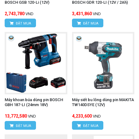
BOSCH GSB 120-Li (12V)
BOSCH GDR 120-LI (12V / 2Ah)
2,743,780
3,431,860
VND
VND
ĐẶT MUA
ĐẶT MUA
Máy khoan búa dùng pin BOSCH
Máy siết bu lông dùng pin MAKITA
GBH 187-LI (24mm 18V)
TW140DSYE (12V)
13,772,580
4,233,600
VND
VND
ĐẶT MUA
ĐẶT MUA