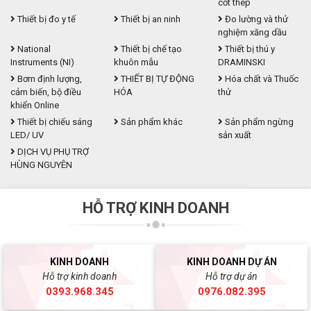
cốt thép
Thiết bị đo y tế
Thiết bị an ninh
Đo lường và thử
nghiệm xăng dầu
National
Thiết bị chế tạo
Thiết bị thú y
Instruments (NI)
khuôn mẫu
DRAMINSKI
Bơm định lượng,
THIẾT BỊ TỰ ĐỘNG
Hóa chất và Thuốc
cảm biến, bộ điều
HÓA
thử
khiển Online
Thiết bị chiếu sáng
Sản phẩm khác
Sản phẩm ngừng
LED/ UV
sản xuất
DỊCH VỤ PHỤ TRỢ
HÙNG NGUYÊN
HỖ TRỢ KINH DOANH
KINH DOANH
KINH DOANH DỰ ÁN
Hỗ trợ kinh doanh
Hỗ trợ dự án
0393.968.345
0976.082.395