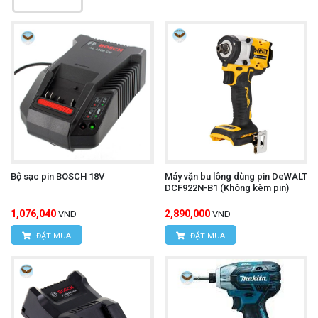
Bộ sạc pin BOSCH 18V
Máy vặn bu lông dùng pin DeWALT
DCF922N-B1 (Không kèm pin)
1,076,040
2,890,000
VND
VND
ĐẶT MUA
ĐẶT MUA