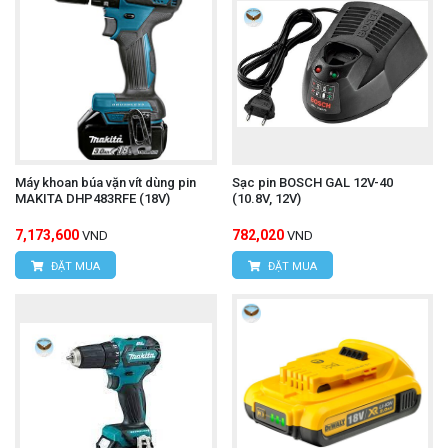
Máy khoan búa vặn vít dùng pin
Sạc pin BOSCH GAL 12V-40
MAKITA DHP483RFE (18V)
(10.8V, 12V)
7,173,600
782,020
VND
VND
ĐẶT MUA
ĐẶT MUA