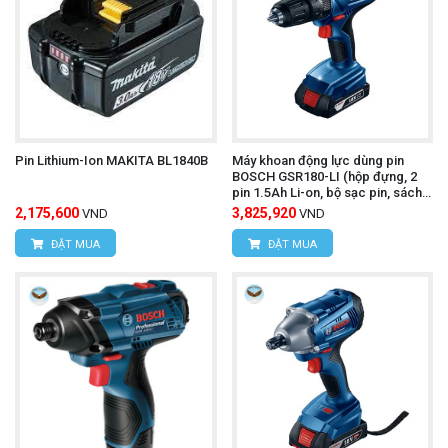
Pin Lithium-Ion MAKITA BL1840B
Máy khoan động lực dùng pin
BOSCH GSR180-LI (hộp đựng, 2
pin 1.5Ah Li-on, bộ sạc pin, sách
HDSD)
2,175,600
3,825,920
VND
VND
ĐẶT MUA
ĐẶT MUA