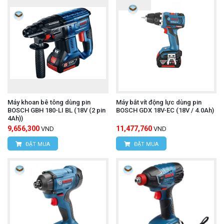
Máy khoan bê tông dùng pin
Máy bắt vít động lực dùng pin
BOSCH GBH 180-LI BL (18V (2 pin
BOSCH GDX 18V-EC (18V / 4.0Ah)
4Ah))
9,656,300
11,477,760
VND
VND
ĐẶT MUA
ĐẶT MUA