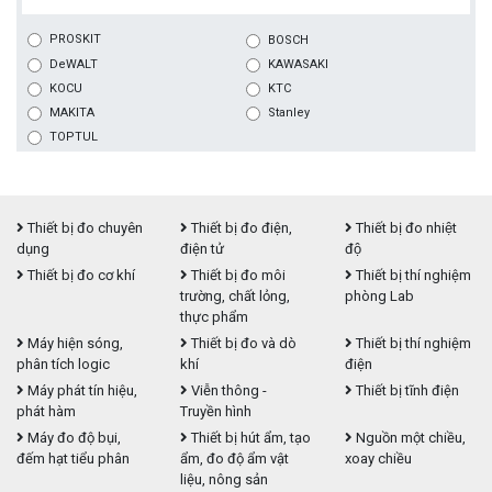
PROSKIT
BOSCH
DeWALT
KAWASAKI
KOCU
KTC
MAKITA
Stanley
TOPTUL
Thiết bị đo chuyên
Thiết bị đo điện,
Thiết bị đo nhiệt
dụng
điện tử
độ
Thiết bị đo cơ khí
Thiết bị đo môi
Thiết bị thí nghiệm
trường, chất lỏng,
phòng Lab
thực phẩm
Máy hiện sóng,
Thiết bị đo và dò
Thiết bị thí nghiệm
phân tích logic
khí
điện
Máy phát tín hiệu,
Viễn thông -
Thiết bị tĩnh điện
phát hàm
Truyền hình
Máy đo độ bụi,
Thiết bị hút ẩm, tạo
Nguồn một chiều,
đếm hạt tiểu phân
ẩm, đo độ ẩm vật
xoay chiều
liệu, nông sản