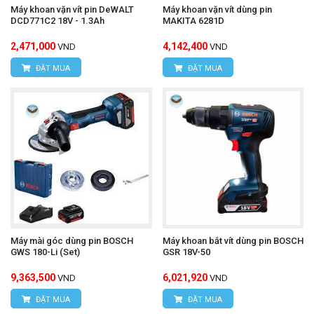
Máy khoan vặn vít pin DeWALT
Máy khoan vặn vít dùng pin
DCD771C2 18V - 1.3Ah
MAKITA 6281D
2,471,000
4,142,400
VND
VND
ĐẶT MUA
ĐẶT MUA
Máy mài góc dùng pin BOSCH
Máy khoan bắt vít dùng pin BOSCH
GWS 180-Li (Set)
GSR 18V-50
9,363,500
6,021,920
VND
VND
ĐẶT MUA
ĐẶT MUA