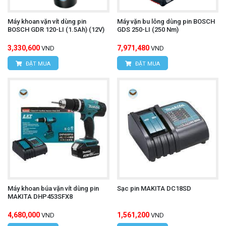
Máy khoan vặn vít dùng pin
Máy vặn bu lông dùng pin BOSCH
BOSCH GDR 120-LI (1.5Ah) (12V)
GDS 250-LI (250 Nm)
3,330,600
7,971,480
VND
VND
ĐẶT MUA
ĐẶT MUA
Máy khoan búa vặn vít dùng pin
Sạc pin MAKITA DC18SD
MAKITA DHP453SFX8
4,680,000
1,561,200
VND
VND