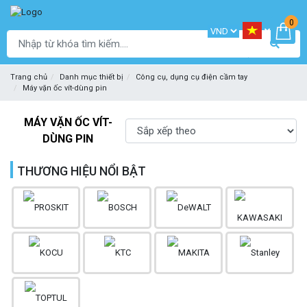
0
Trang chủ
Danh mục thiết bị
Công cụ, dụng cụ điện cầm tay
Máy vặn ốc vít-dùng pin
MÁY VẶN ỐC VÍT-
DÙNG PIN
THƯƠNG HIỆU NỔI BẬT