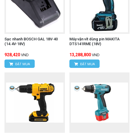
Sạc nhanh BOSCH GAL 18V-40
Máy vặn vít dùng pin MAKITA
(14.4V-18V)
DTS141RME (18V)
928,420
13,288,800
VND
VND
ĐẶT MUA
ĐẶT MUA