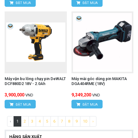
ĐẶT MUA
ĐẶT MUA
Máy vặn bu lông chạy pin DeWALT
Máy mài góc dùng pin MAKITA
DCF880D2 18V - 2.0Ah
DGA404RME (18V)
3,900,000
9,349,200
VND
VND
ĐẶT MUA
ĐẶT MUA
‹
1
2
3
4
5
6
7
8
9
10
›
HÃNG SẢN XUẤT