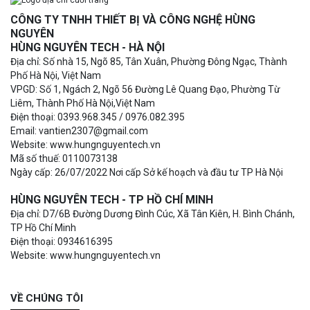
CÔNG TY TNHH THIẾT BỊ VÀ CÔNG NGHỆ HÙNG
NGUYÊN
HÙNG NGUYÊN TECH - HÀ NỘI
Địa chỉ: Số nhà 15, Ngõ 85, Tân Xuân, Phường Đông Ngạc, Thành
Phố Hà Nội, Việt Nam
VPGD: Số 1, Ngách 2, Ngõ 56 Đường Lê Quang Đạo, Phường Từ
Liêm, Thành Phố Hà Nội,Việt Nam
Điện thoại: 0393.968.345 / 0976.082.395
Email: vantien2307@gmail.com
Website: www.hungnguyentech.vn
Mã số thuế: 0110073138
Ngày cấp: 26/07/2022 Nơi cấp Sở kế hoạch và đầu tư TP Hà Nội
HÙNG NGUYÊN TECH - TP HỒ CHÍ MINH
Địa chỉ: D7/6B Đường Dương Đình Cúc, Xã Tân Kiên, H. Bình Chánh,
TP Hồ Chí Minh
Điện thoại: 0934616395
Website: www.hungnguyentech.vn
VỀ CHÚNG TÔI