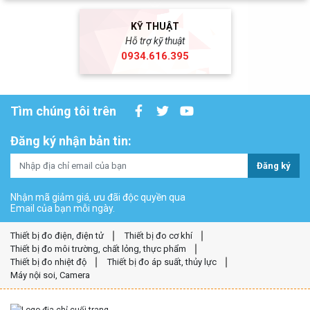
KỸ THUẬT
Hỗ trợ kỹ thuật
0934.616.395
Tìm chúng tôi trên
Đăng ký nhận bản tin:
Đăng ký
Nhận mã giảm giá, ưu đãi độc quyền qua
Email của bạn mỗi ngày.
Thiết bị đo điện, điện tử
Thiết bị đo cơ khí
Thiết bị đo môi trường, chất lỏng, thực phẩm
Thiết bị đo nhiệt độ
Thiết bị đo áp suất, thủy lực
Máy nội soi, Camera