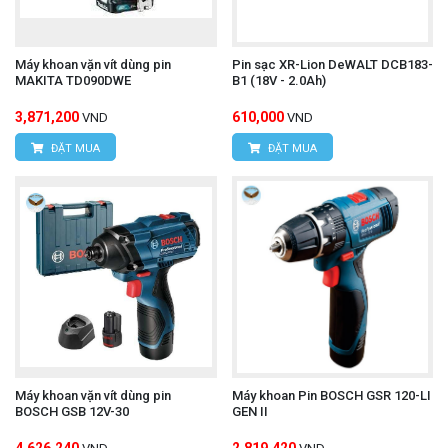
Máy khoan vặn vít dùng pin
Pin sạc XR-Lion DeWALT DCB183-
MAKITA TD090DWE
B1 (18V - 2.0Ah)
3,871,200
610,000
VND
VND
ĐẶT MUA
ĐẶT MUA
Máy khoan vặn vít dùng pin
Máy khoan Pin BOSCH GSR 120-LI
BOSCH GSB 12V-30
GEN II
4,626,240
2,819,420