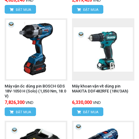
VND
VND
ĐẶT MUA
ĐẶT MUA
Máy vặn ốc dùng pin BOSCH GDS
Máy khoan vặn vít dùng pin
18V-1050 H (Solo) (1,050 Nm, 18.0
MAKITA DDF482RFE (18V/3Ah)
V)
7,826,300
6,330,000
VND
VND
ĐẶT MUA
ĐẶT MUA