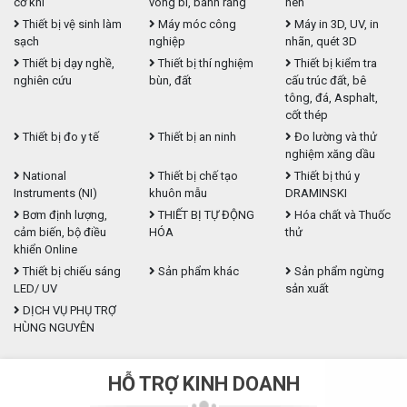
cơ khí
vòng bi, bánh răng
nén
Thiết bị vệ sinh làm
Máy móc công
Máy in 3D, UV, in
sạch
nghiệp
nhãn, quét 3D
Thiết bị dạy nghề,
Thiết bị thí nghiệm
Thiết bị kiểm tra
nghiên cứu
bùn, đất
cấu trúc đất, bê
tông, đá, Asphalt,
cốt thép
Thiết bị đo y tế
Thiết bị an ninh
Đo lường và thử
nghiệm xăng dầu
National
Thiết bị chế tạo
Thiết bị thú y
Instruments (NI)
khuôn mẫu
DRAMINSKI
Bơm định lượng,
THIẾT BỊ TỰ ĐỘNG
Hóa chất và Thuốc
cảm biến, bộ điều
HÓA
thử
khiển Online
Thiết bị chiếu sáng
Sản phẩm khác
Sản phẩm ngừng
LED/ UV
sản xuất
DỊCH VỤ PHỤ TRỢ
HÙNG NGUYÊN
HỖ TRỢ KINH DOANH