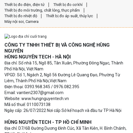
Thiết bị đo điện, điện tử
Thiết bị đo cơ khí
Thiết bị đo môi trường, chất lỏng, thực phẩm
Thiết bị đo nhiệt độ
Thiết bị đo áp suất, thủy lực
Máy nội soi, Camera
CÔNG TY TNHH THIẾT BỊ VÀ CÔNG NGHỆ HÙNG
NGUYÊN
HÙNG NGUYÊN TECH - HÀ NỘI
Địa chỉ: Số nhà 15, Ngõ 85, Tân Xuân, Phường Đông Ngạc, Thành
Phố Hà Nội, Việt Nam
VPGD: Số 1, Ngách 2, Ngõ 56 Đường Lê Quang Đạo, Phường Từ
Liêm, Thành Phố Hà Nội,Việt Nam
Điện thoại: 0393.968.345 / 0976.082.395
Email: vantien2307@gmail.com
Website: www.hungnguyentech.vn
Mã số thuế: 0110073138
Ngày cấp: 26/07/2022 Nơi cấp Sở kế hoạch và đầu tư TP Hà Nội
HÙNG NGUYÊN TECH - TP HỒ CHÍ MINH
Địa chỉ: D7/6B Đường Dương Đình Cúc, Xã Tân Kiên, H. Bình Chánh,