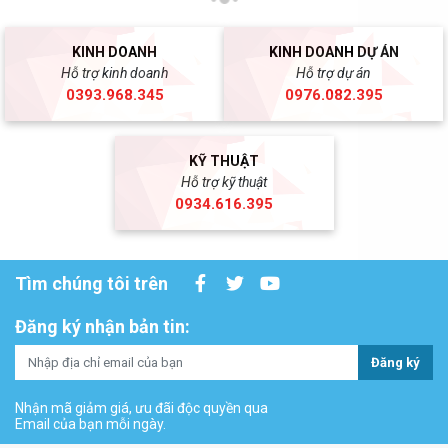
KINH DOANH
KINH DOANH DỰ ÁN
Hỗ trợ kinh doanh
Hỗ trợ dự án
0393.968.345
0976.082.395
KỸ THUẬT
Hỗ trợ kỹ thuật
0934.616.395
Tìm chúng tôi trên
Đăng ký nhận bản tin:
Đăng ký
Nhận mã giảm giá, ưu đãi độc quyền qua
Email của bạn mỗi ngày.