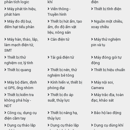
phân tích logic
khí
điện
Máy phát tín hiệu,
Viễn thông -
Thiết bị tĩnh điện
phát hàm
Truyền hình
Máy đo độ bụi,
Thiết bị hút ẩm, tạo
Nguồn một chiều,
đếm hạt tiểu phân
ẩm, đo độ ẩm vật
xoay chiều
liệu, nông sản
Máy hàn, tháo, lắp,
Cân điện tử
Máy thử nghiệm
làm mạch điện tử,
pin và tụ
SMT
Thiết bị thử
Tải giả điện tử
Máy đóng gói tự
nghiệm cơ, lý tính
động
Thiết bị quang
Thiết bị nén, thử
Thiết bị hiệu chuẩn
nghiệm bê tông
Máy bộ đàm, định
Kính hiển vi, thiết bị
Máy nội soi,
vị GPS, ống nhòm
phóng đại
Camera
Thiết bị kiểm tra
Thiết bị đo áp
Máy trắc địa, toàn
không phá hủy -
suất, thủy lực
đạc, khảo sát
NDT
Công cụ, dụng cụ
Thiết bị nâng hạ,
Bảo hộ lao động
điện cầm tay
thủy lực
Dụng cụ tháo lắp
Dụng cụ tháo lắp
Dụng cụ dùng khí