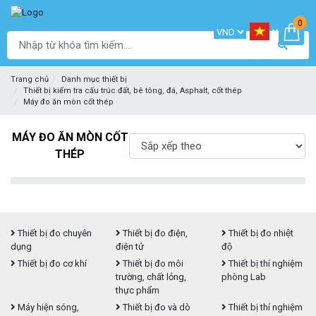
0
Trang chủ
Danh mục thiết bị
Thiết bị kiểm tra cấu trúc đất, bê tông, đá, Asphalt, cốt thép
Máy đo ăn mòn cốt thép
MÁY ĐO ĂN MÒN CỐT
THÉP
Thiết bị đo chuyên
Thiết bị đo điện,
Thiết bị đo nhiệt
dụng
điện tử
độ
Thiết bị đo cơ khí
Thiết bị đo môi
Thiết bị thí nghiệm
trường, chất lỏng,
phòng Lab
thực phẩm
Máy hiện sóng,
Thiết bị đo và dò
Thiết bị thí nghiệm