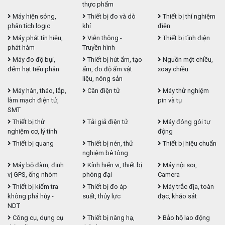
thực phẩm
Máy hiện sóng,
Thiết bị đo và dò
Thiết bị thí nghiệm
phân tích logic
khí
điện
Máy phát tín hiệu,
Viễn thông -
Thiết bị tĩnh điện
phát hàm
Truyền hình
Máy đo độ bụi,
Thiết bị hút ẩm, tạo
Nguồn một chiều,
đếm hạt tiểu phân
ẩm, đo độ ẩm vật
xoay chiều
liệu, nông sản
Máy hàn, tháo, lắp,
Cân điện tử
Máy thử nghiệm
làm mạch điện tử,
pin và tụ
SMT
Thiết bị thử
Tải giả điện tử
Máy đóng gói tự
nghiệm cơ, lý tính
động
Thiết bị quang
Thiết bị nén, thử
Thiết bị hiệu chuẩn
nghiệm bê tông
Máy bộ đàm, định
Kính hiển vi, thiết bị
Máy nội soi,
vị GPS, ống nhòm
phóng đại
Camera
Thiết bị kiểm tra
Thiết bị đo áp
Máy trắc địa, toàn
không phá hủy -
suất, thủy lực
đạc, khảo sát
NDT
Công cụ, dụng cụ
Thiết bị nâng hạ,
Bảo hộ lao động