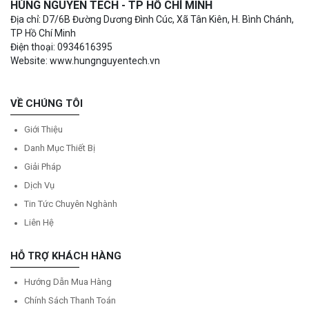
HÙNG NGUYÊN TECH - TP HỒ CHÍ MINH
Địa chỉ: D7/6B Đường Dương Đình Cúc, Xã Tân Kiên, H. Bình Chánh,
TP Hồ Chí Minh
Điện thoại: 0934616395
Website: www.hungnguyentech.vn
VỀ CHÚNG TÔI
Giới Thiệu
Danh Mục Thiết Bị
Giải Pháp
Dịch Vụ
Tin Tức Chuyên Nghành
Liên Hệ
HỖ TRỢ KHÁCH HÀNG
Hướng Dẫn Mua Hàng
Chính Sách Thanh Toán