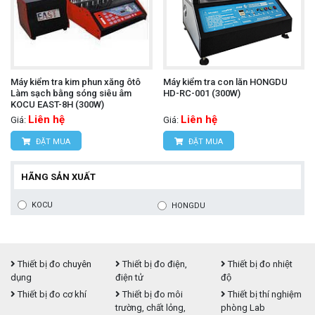
Máy kiểm tra kim phun xăng ôtô
Máy kiểm tra con lăn HONGDU
Làm sạch bằng sóng siêu âm
HD-RC-001 (300W)
KOCU EAST-8H (300W)
Liên hệ
Liên hệ
Giá:
Giá:
ĐẶT MUA
ĐẶT MUA
HÃNG SẢN XUẤT
KOCU
HONGDU
Thiết bị đo chuyên
Thiết bị đo điện,
Thiết bị đo nhiệt
dụng
điện tử
độ
Thiết bị đo cơ khí
Thiết bị đo môi
Thiết bị thí nghiệm
trường, chất lỏng,
phòng Lab