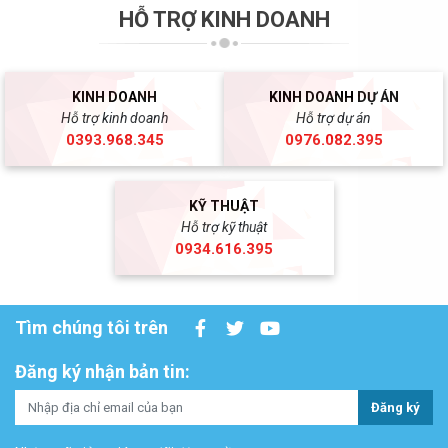
HỖ TRỢ KINH DOANH
KINH DOANH
KINH DOANH DỰ ÁN
Hỗ trợ kinh doanh
Hỗ trợ dự án
0393.968.345
0976.082.395
KỸ THUẬT
Hỗ trợ kỹ thuật
0934.616.395
Tìm chúng tôi trên
Đăng ký nhận bản tin:
Đăng ký