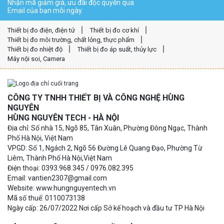
Nhận mã giảm giá, ưu đãi độc quyền qua
Email của bạn mỗi ngày.
Thiết bị đo điện, điện tử
Thiết bị đo cơ khí
Thiết bị đo môi trường, chất lỏng, thực phẩm
Thiết bị đo nhiệt độ
Thiết bị đo áp suất, thủy lực
Máy nội soi, Camera
CÔNG TY TNHH THIẾT BỊ VÀ CÔNG NGHỆ HÙNG
NGUYÊN
HÙNG NGUYÊN TECH - HÀ NỘI
Địa chỉ: Số nhà 15, Ngõ 85, Tân Xuân, Phường Đông Ngạc, Thành
Phố Hà Nội, Việt Nam
VPGD: Số 1, Ngách 2, Ngõ 56 Đường Lê Quang Đạo, Phường Từ
Liêm, Thành Phố Hà Nội,Việt Nam
Điện thoại: 0393.968.345 / 0976.082.395
Email: vantien2307@gmail.com
Website: www.hungnguyentech.vn
Mã số thuế: 0110073138
Ngày cấp: 26/07/2022 Nơi cấp Sở kế hoạch và đầu tư TP Hà Nội