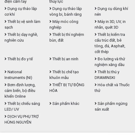
điện cầm tay
thủy lực
Dụng cụ tháo lắp
Dụng cụ tháo lắp
Dụng cụ dùng khí
cơ khí
vòng bi, bánh răng
nén
Thiết bị vệ sinh làm
Máy móc công
Máy in 3D, UV, in
sạch
nghiệp
nhãn, quét 3D
Thiết bị dạy nghề,
Thiết bị thí nghiệm
Thiết bị kiểm tra
nghiên cứu
bùn, đất
cấu trúc đất, bê
tông, đá, Asphalt,
cốt thép
Thiết bị đo y tế
Thiết bị an ninh
Đo lường và thử
nghiệm xăng dầu
National
Thiết bị chế tạo
Thiết bị thú y
Instruments (NI)
khuôn mẫu
DRAMINSKI
Bơm định lượng,
THIẾT BỊ TỰ ĐỘNG
Hóa chất và Thuốc
cảm biến, bộ điều
HÓA
thử
khiển Online
Thiết bị chiếu sáng
Sản phẩm khác
Sản phẩm ngừng
LED/ UV
sản xuất
DỊCH VỤ PHỤ TRỢ
HÙNG NGUYÊN