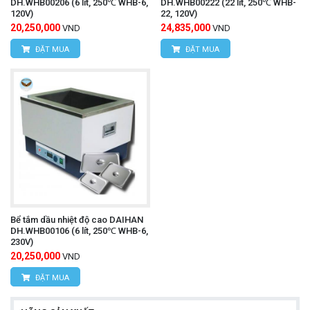
DH.WHB00206 (6 lít, 250℃ WHB-6,
DH.WHB00222 (22 lít, 250℃ WHB-
120V)
22, 120V)
20,250,000
24,835,000
VND
VND
ĐẶT MUA
ĐẶT MUA
Bể tắm dầu nhiệt độ cao DAIHAN
DH.WHB00106 (6 lít, 250℃ WHB-6,
230V)
20,250,000
VND
ĐẶT MUA