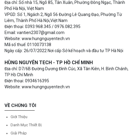
Địa chỉ: Số nhà 15, Ngõ 85, Tân Xuân, Phường Đông Ngạc, Thành
Phố Hà Nội, Việt Nam
VPGD: Số 1, Ngách 2, Ngõ 56 Đường Lê Quang Đạo, Phường Từ
Liêm, Thành Phố Hà Nội,Việt Nam
Điện thoại: 0393.968.345 / 0976.082.395
Email: vantien2307@gmail.com
Website: www.hungnguyentech.vn
Mã số thuế: 0110073138
Ngày cấp: 26/07/2022 Nơi cấp Sở kế hoạch và đầu tư TP Hà Nội
HÙNG NGUYÊN TECH - TP HỒ CHÍ MINH
Địa chỉ: D7/6B Đường Dương Đình Cúc, Xã Tân Kiên, H. Bình Chánh,
TP Hồ Chí Minh
Điện thoại: 0934616395
Website: www.hungnguyentech.vn
VỀ CHÚNG TÔI
Giới Thiệu
Danh Mục Thiết Bị
Giải Pháp