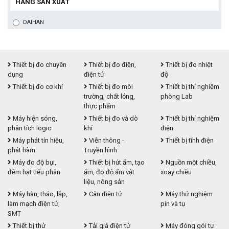
HÃNG SẢN XUẤT
DAIHAN
Thiết bị đo chuyên
Thiết bị đo điện,
Thiết bị đo nhiệt
dụng
điện tử
độ
Thiết bị đo cơ khí
Thiết bị đo môi
Thiết bị thí nghiệm
trường, chất lỏng,
phòng Lab
thực phẩm
Máy hiện sóng,
Thiết bị đo và dò
Thiết bị thí nghiệm
phân tích logic
khí
điện
Máy phát tín hiệu,
Viễn thông -
Thiết bị tĩnh điện
phát hàm
Truyền hình
Máy đo độ bụi,
Thiết bị hút ẩm, tạo
Nguồn một chiều,
đếm hạt tiểu phân
ẩm, đo độ ẩm vật
xoay chiều
liệu, nông sản
Máy hàn, tháo, lắp,
Cân điện tử
Máy thử nghiệm
làm mạch điện tử,
pin và tụ
SMT
Thiết bị thử
Tải giả điện tử
Máy đóng gói tự