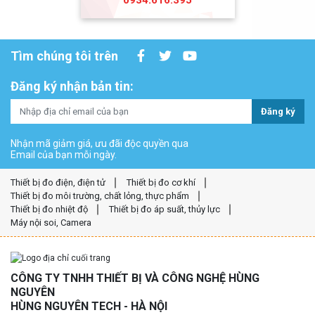
0934.616.395
Tìm chúng tôi trên
Đăng ký nhận bản tin:
Đăng ký
Nhận mã giảm giá, ưu đãi độc quyền qua
Email của bạn mỗi ngày.
Thiết bị đo điện, điện tử
Thiết bị đo cơ khí
Thiết bị đo môi trường, chất lỏng, thực phẩm
Thiết bị đo nhiệt độ
Thiết bị đo áp suất, thủy lực
Máy nội soi, Camera
CÔNG TY TNHH THIẾT BỊ VÀ CÔNG NGHỆ HÙNG
NGUYÊN
HÙNG NGUYÊN TECH - HÀ NỘI