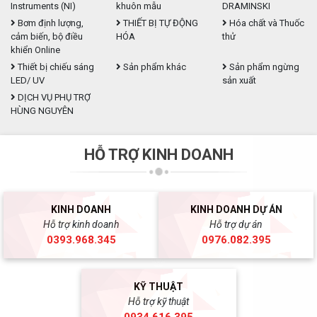
Instruments (NI)
khuôn mẫu
DRAMINSKI
Bơm định lượng,
THIẾT BỊ TỰ ĐỘNG
Hóa chất và Thuốc
cảm biến, bộ điều
HÓA
thử
khiển Online
Thiết bị chiếu sáng
Sản phẩm khác
Sản phẩm ngừng
LED/ UV
sản xuất
DỊCH VỤ PHỤ TRỢ
HÙNG NGUYÊN
HỖ TRỢ KINH DOANH
KINH DOANH
KINH DOANH DỰ ÁN
Hỗ trợ kinh doanh
Hỗ trợ dự án
0393.968.345
0976.082.395
KỸ THUẬT
Hỗ trợ kỹ thuật