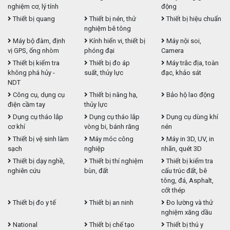
nghiệm cơ, lý tính
động
Thiết bị quang
Thiết bị nén, thử
Thiết bị hiệu chuẩn
nghiệm bê tông
Máy bộ đàm, định
Kính hiển vi, thiết bị
Máy nội soi,
vị GPS, ống nhòm
phóng đại
Camera
Thiết bị kiểm tra
Thiết bị đo áp
Máy trắc địa, toàn
không phá hủy -
suất, thủy lực
đạc, khảo sát
NDT
Công cụ, dụng cụ
Thiết bị nâng hạ,
Bảo hộ lao động
điện cầm tay
thủy lực
Dụng cụ tháo lắp
Dụng cụ tháo lắp
Dụng cụ dùng khí
cơ khí
vòng bi, bánh răng
nén
Thiết bị vệ sinh làm
Máy móc công
Máy in 3D, UV, in
sạch
nghiệp
nhãn, quét 3D
Thiết bị dạy nghề,
Thiết bị thí nghiệm
Thiết bị kiểm tra
nghiên cứu
bùn, đất
cấu trúc đất, bê
tông, đá, Asphalt,
cốt thép
Thiết bị đo y tế
Thiết bị an ninh
Đo lường và thử
nghiệm xăng dầu
National
Thiết bị chế tạo
Thiết bị thú y