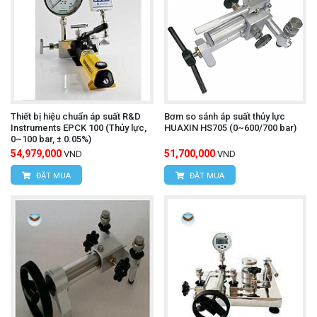
Thiết bị hiệu chuẩn áp suất R&D
Bơm so sánh áp suất thủy lực
Instruments EPCK 100 (Thủy lực,
HUAXIN HS705 (0~600/700 bar)
0~100 bar, ± 0.05%)
54,979,000
51,700,000
VND
VND
ĐẶT MUA
ĐẶT MUA