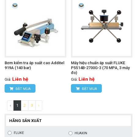
Bơm kiểm tra áp suất cao Additel
Máy hiệu chuẩn áp suất FLUKE
919A (140 bar)
P5514B-2700G-3 (70 MPA, 3 máy
đo)
Liên hệ
Liên hệ
Giá:
Giá:
ĐẶT MUA
ĐẶT MUA
‹
1
2
3
›
HÃNG SẢN XUẤT
FLUKE
HUAXIN