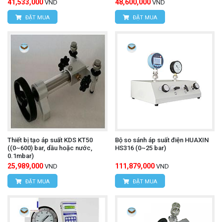
41,533,000
48,600,000
VND
VND
ĐẶT MUA
ĐẶT MUA
Thiết bị tạo áp suất KDS KT50
Bộ so sánh áp suất điện HUAXIN
((0~600) bar, dầu hoặc nước,
HS316 (0~25 bar)
0.1mbar)
25,989,000
111,879,000
VND
VND
ĐẶT MUA
ĐẶT MUA