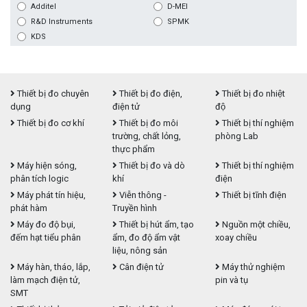
Additel
D-MEI
R&D Instruments
SPMK
KDS
Thiết bị đo chuyên
Thiết bị đo điện,
Thiết bị đo nhiệt
dụng
điện tử
độ
Thiết bị đo cơ khí
Thiết bị đo môi
Thiết bị thí nghiệm
trường, chất lỏng,
phòng Lab
thực phẩm
Máy hiện sóng,
Thiết bị đo và dò
Thiết bị thí nghiệm
phân tích logic
khí
điện
Máy phát tín hiệu,
Viễn thông -
Thiết bị tĩnh điện
phát hàm
Truyền hình
Máy đo độ bụi,
Thiết bị hút ẩm, tạo
Nguồn một chiều,
đếm hạt tiểu phân
ẩm, đo độ ẩm vật
xoay chiều
liệu, nông sản
Máy hàn, tháo, lắp,
Cân điện tử
Máy thử nghiệm
làm mạch điện tử,
pin và tụ
SMT