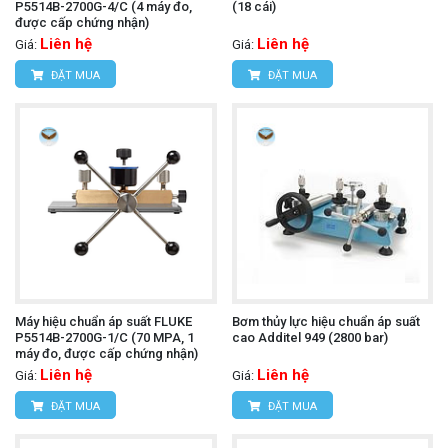
P5514B-2700G-4/C (4 máy đo,
(18 cái)
được cấp chứng nhận)
Liên hệ
Liên hệ
Giá:
Giá:
ĐẶT MUA
ĐẶT MUA
Máy hiệu chuẩn áp suất FLUKE
Bơm thủy lực hiệu chuẩn áp suất
P5514B-2700G-1/C (70 MPA, 1
cao Additel 949 (2800 bar)
máy đo, được cấp chứng nhận)
Liên hệ
Liên hệ
Giá:
Giá:
ĐẶT MUA
ĐẶT MUA