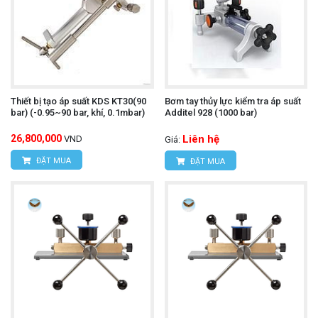
Thiết bị tạo áp suất KDS KT30(90
Bơm tay thủy lực kiểm tra áp suất
bar) (-0.95~90 bar, khí, 0.1mbar)
Additel 928 (1000 bar)
26,800,000
Liên hệ
VND
Giá:
ĐẶT MUA
ĐẶT MUA