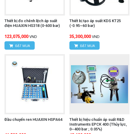
Thiết bị đo chênh lệch áp suất
Thiết bị tạo áp suất KDS KT25
điện HUAXIN HS318 (0-600 bar)
(-0.95~60 bar)
123,075,000
35,300,000
VND
VND
ĐẶT MUA
ĐẶT MUA
Đầu chuyển ren HUAXIN HSPA64
Thiết bị hiệu chuẩn áp suất R&D
Instruments EPCK 400 (Thủy lực,
0~400 bar ; 0.05%)