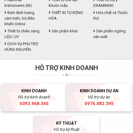
Instruments (NI)
khuôn mẫu
DRAMINSKI
Bơm định lượng,
THIẾT BỊ TỰ ĐỘNG
Hóa chất và Thuốc
cảm biến, bộ điều
HÓA
thử
khiển Online
Thiết bị chiếu sáng
Sản phẩm khác
Sản phẩm ngừng
LED/ UV
sản xuất
DỊCH VỤ PHỤ TRỢ
HÙNG NGUYÊN
HỖ TRỢ KINH DOANH
KINH DOANH
KINH DOANH DỰ ÁN
Hỗ trợ kinh doanh
Hỗ trợ dự án
0393.968.345
0976.082.395
KỸ THUẬT
Hỗ trợ kỹ thuật