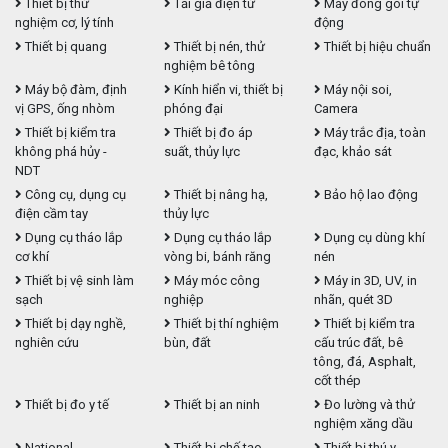
Thiết bị thử
Tải giả điện tử
Máy đóng gói tự
nghiệm cơ, lý tính
động
Thiết bị quang
Thiết bị nén, thử
Thiết bị hiệu chuẩn
nghiệm bê tông
Máy bộ đàm, định
Kính hiển vi, thiết bị
Máy nội soi,
vị GPS, ống nhòm
phóng đại
Camera
Thiết bị kiểm tra
Thiết bị đo áp
Máy trắc địa, toàn
không phá hủy -
suất, thủy lực
đạc, khảo sát
NDT
Công cụ, dụng cụ
Thiết bị nâng hạ,
Bảo hộ lao động
điện cầm tay
thủy lực
Dụng cụ tháo lắp
Dụng cụ tháo lắp
Dụng cụ dùng khí
cơ khí
vòng bi, bánh răng
nén
Thiết bị vệ sinh làm
Máy móc công
Máy in 3D, UV, in
sạch
nghiệp
nhãn, quét 3D
Thiết bị dạy nghề,
Thiết bị thí nghiệm
Thiết bị kiểm tra
nghiên cứu
bùn, đất
cấu trúc đất, bê
tông, đá, Asphalt,
cốt thép
Thiết bị đo y tế
Thiết bị an ninh
Đo lường và thử
nghiệm xăng dầu
National
Thiết bị chế tạo
Thiết bị thú y