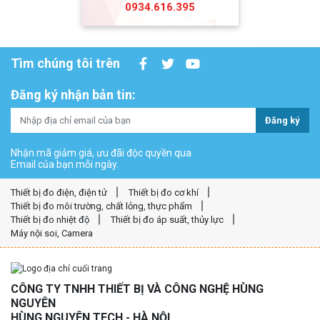
0934.616.395
Tìm chúng tôi trên
Đăng ký nhận bản tin:
Đăng ký
Nhận mã giảm giá, ưu đãi độc quyền qua
Email của bạn mỗi ngày.
Thiết bị đo điện, điện tử
Thiết bị đo cơ khí
Thiết bị đo môi trường, chất lỏng, thực phẩm
Thiết bị đo nhiệt độ
Thiết bị đo áp suất, thủy lực
Máy nội soi, Camera
CÔNG TY TNHH THIẾT BỊ VÀ CÔNG NGHỆ HÙNG
NGUYÊN
HÙNG NGUYÊN TECH - HÀ NỘI