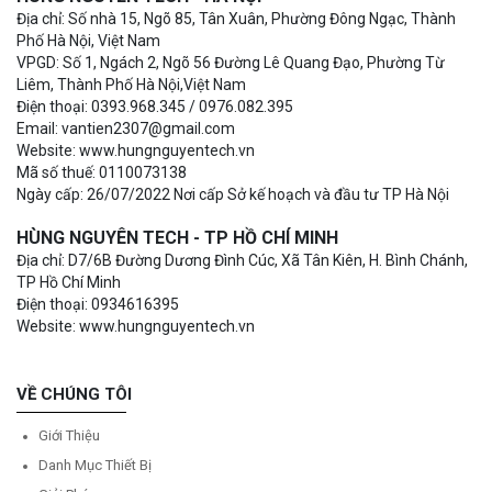
Địa chỉ: Số nhà 15, Ngõ 85, Tân Xuân, Phường Đông Ngạc, Thành
Phố Hà Nội, Việt Nam
VPGD: Số 1, Ngách 2, Ngõ 56 Đường Lê Quang Đạo, Phường Từ
Liêm, Thành Phố Hà Nội,Việt Nam
Điện thoại: 0393.968.345 / 0976.082.395
Email: vantien2307@gmail.com
Website: www.hungnguyentech.vn
Mã số thuế: 0110073138
Ngày cấp: 26/07/2022 Nơi cấp Sở kế hoạch và đầu tư TP Hà Nội
HÙNG NGUYÊN TECH - TP HỒ CHÍ MINH
Địa chỉ: D7/6B Đường Dương Đình Cúc, Xã Tân Kiên, H. Bình Chánh,
TP Hồ Chí Minh
Điện thoại: 0934616395
Website: www.hungnguyentech.vn
VỀ CHÚNG TÔI
Giới Thiệu
Danh Mục Thiết Bị