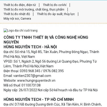
Thiết bị đo điện, điện tử
Thiết bị đo cơ khí
Thiết bị đo môi trường, chất lỏng, thực phẩm
Thiết bị đo nhiệt độ
Thiết bị đo áp suất, thủy lực
Máy nội soi, Camera
CÔNG TY TNHH THIẾT BỊ VÀ CÔNG NGHỆ HÙNG
NGUYÊN
HÙNG NGUYÊN TECH - HÀ NỘI
Địa chỉ: Số nhà 15, Ngõ 85, Tân Xuân, Phường Đông Ngạc, Thành
Phố Hà Nội, Việt Nam
VPGD: Số 1, Ngách 2, Ngõ 56 Đường Lê Quang Đạo, Phường Từ
Liêm, Thành Phố Hà Nội,Việt Nam
Điện thoại: 0393.968.345 / 0976.082.395
Email: vantien2307@gmail.com
Website: www.hungnguyentech.vn
Mã số thuế: 0110073138
Ngày cấp: 26/07/2022 Nơi cấp Sở kế hoạch và đầu tư TP Hà Nội
HÙNG NGUYÊN TECH - TP HỒ CHÍ MINH
Địa chỉ: D7/6B Đường Dương Đình Cúc, Xã Tân Kiên, H. Bình Chánh,