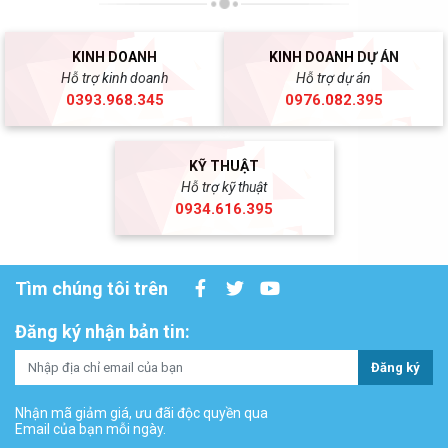
KINH DOANH
KINH DOANH DỰ ÁN
Hỗ trợ kinh doanh
Hỗ trợ dự án
0393.968.345
0976.082.395
KỸ THUẬT
Hỗ trợ kỹ thuật
0934.616.395
Tìm chúng tôi trên
Đăng ký nhận bản tin:
Đăng ký
Nhận mã giảm giá, ưu đãi độc quyền qua
Email của bạn mỗi ngày.