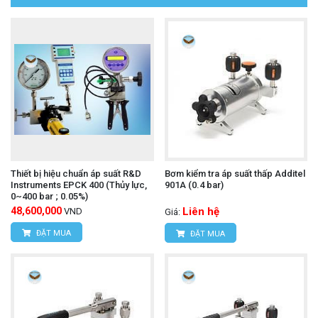
Thiết bị hiệu chuẩn áp suất R&D
Bơm kiểm tra áp suất thấp Additel
Instruments EPCK 400 (Thủy lực,
901A (0.4 bar)
0~400 bar ; 0.05%)
48,600,000
Liên hệ
VND
Giá:
ĐẶT MUA
ĐẶT MUA