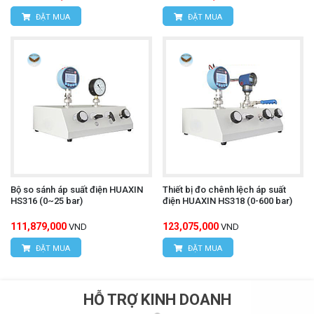
ĐẶT MUA
ĐẶT MUA
Bộ so sánh áp suất điện HUAXIN
Thiết bị đo chênh lệch áp suất
HS316 (0~25 bar)
điện HUAXIN HS318 (0-600 bar)
111,879,000
123,075,000
VND
VND
ĐẶT MUA
ĐẶT MUA
HỖ TRỢ KINH DOANH