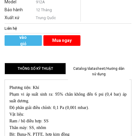
Model
912A
Bảo hành
12 Tháng
Xuất xứ
Trung Quốc
Liên hệ
Thêm
vào
Mua ngay
giỏ
hàng
THÔNG SỐ KỸ THUẬT
Catalog/datasheet/Hướng dẫn
sử dụng
Phương tiện: Khí
Phạm vi áp suất sinh ra: 95% chân không đến 6 psi (0,4 bar) áp
suất dương.
Độ phân giải điều chỉnh: 0,1 Pa (0,001 mbar).
Vật liệu:
Ram / bộ điều hợp: SS
Thân máy: SS, nhôm
Bít: Buna-N, PTFE, hợp kim đồng