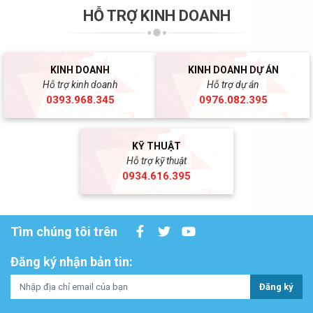
HỖ TRỢ KINH DOANH
KINH DOANH
KINH DOANH DỰ ÁN
Hỗ trợ kinh doanh
Hỗ trợ dự án
0393.968.345
0976.082.395
KỸ THUẬT
Hỗ trợ kỹ thuật
0934.616.395
Tìm chúng tôi trên
Đăng ký nhận bản tin:
Đăng ký