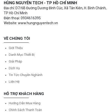
HÙNG NGUYÊN TECH - TP HỒ CHÍ MINH
Địa chỉ: D7/6B Đường Dương Đình Cúc, Xã Tân Kiên, H. Bình Chánh,
TP Hồ Chí Minh
Điện thoại: 0934616395
Website: www.hungnguyentech.vn
VỀ CHÚNG TÔI
Giới Thiệu
Danh Mục Thiết Bị
Giải Pháp
Dịch Vụ
Tin Tức Chuyên Nghành
Liên Hệ
HỖ TRỢ KHÁCH HÀNG
Hướng Dẫn Mua Hàng
Chính Sách Thanh Toán