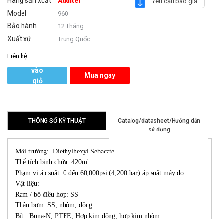
Hãng sản xuất
Additel
Yêu cầu báo giá
Model
960
Bảo hành
12 Tháng
Xuất xứ
Trung Quốc
Liên hệ
Thêm
vào
Mua ngay
giỏ
hàng
THÔNG SỐ KỸ THUẬT
Catalog/datasheet/Hướng dẫn
sử dụng
Môi trường: Diethylhexyl Sebacate
Thể tích bình chứa: 420ml
Phạm vi áp suất: 0 đến 60,000psi (4,200 bar) áp suất máy đo
Vật liệu:
Ram / bộ điều hợp: SS
Thân bơm: SS, nhôm, đồng
Bít: Buna-N, PTFE, Hợp kim đồng, hợp kim nhôm