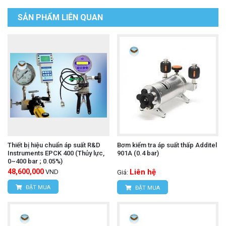
SẢN PHẨM LIÊN QUAN
Thiết bị hiệu chuẩn áp suất R&D
Bơm kiểm tra áp suất thấp Additel
Instruments EPCK 400 (Thủy lực,
901A (0.4 bar)
0~400 bar ; 0.05%)
48,600,000
Liên hệ
VND
Giá:
ĐẶT MUA
ĐẶT MUA