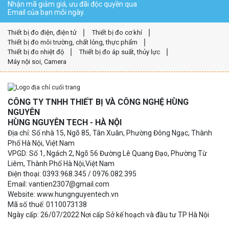
Nhận mã giảm giá, ưu đãi độc quyền qua
Email của bạn mỗi ngày.
Thiết bị đo điện, điện tử
Thiết bị đo cơ khí
Thiết bị đo môi trường, chất lỏng, thực phẩm
Thiết bị đo nhiệt độ
Thiết bị đo áp suất, thủy lực
Máy nội soi, Camera
CÔNG TY TNHH THIẾT BỊ VÀ CÔNG NGHỆ HÙNG
NGUYÊN
HÙNG NGUYÊN TECH - HÀ NỘI
Địa chỉ: Số nhà 15, Ngõ 85, Tân Xuân, Phường Đông Ngạc, Thành
Phố Hà Nội, Việt Nam
VPGD: Số 1, Ngách 2, Ngõ 56 Đường Lê Quang Đạo, Phường Từ
Liêm, Thành Phố Hà Nội,Việt Nam
Điện thoại: 0393.968.345 / 0976.082.395
Email: vantien2307@gmail.com
Website: www.hungnguyentech.vn
Mã số thuế: 0110073138
Ngày cấp: 26/07/2022 Nơi cấp Sở kế hoạch và đầu tư TP Hà Nội