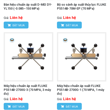
Bàn hiệu chuẩn áp suất D-MEI DY-
Bộ so sánh áp suất thủy lực FLUKE
YL150 (-0.085~150 MPa)
P5514B-70M-EP (70 MPa)
Liên hệ
Liên hệ
Giá:
Giá:
ĐẶT MUA
ĐẶT MUA
Máy hiệu chuẩn áp suất FLUKE
Máy hiệu chuẩn áp suất FLUKE
P5514B-2700G-3 (70 MPA, 3 máy
P5514B-2700G-1 (70 MPA, 1 máy
đo)
đo)
Liên hệ
Liên hệ
Giá:
Giá:
ĐẶT MUA
ĐẶT MUA