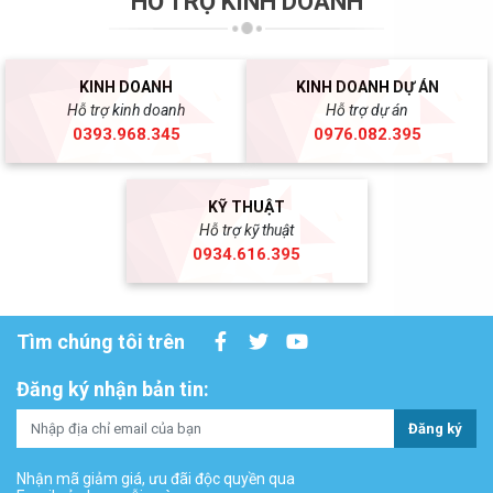
HỖ TRỢ KINH DOANH
KINH DOANH
KINH DOANH DỰ ÁN
Hỗ trợ kinh doanh
Hỗ trợ dự án
0393.968.345
0976.082.395
KỸ THUẬT
Hỗ trợ kỹ thuật
0934.616.395
Tìm chúng tôi trên
Đăng ký nhận bản tin:
Đăng ký
Nhận mã giảm giá, ưu đãi độc quyền qua