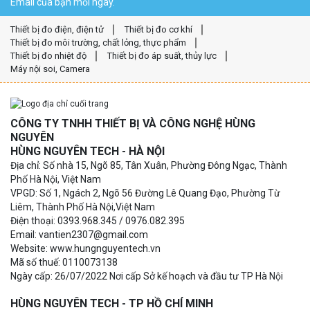
Email của bạn mỗi ngày.
Thiết bị đo điện, điện tử
Thiết bị đo cơ khí
Thiết bị đo môi trường, chất lỏng, thực phẩm
Thiết bị đo nhiệt độ
Thiết bị đo áp suất, thủy lực
Máy nội soi, Camera
CÔNG TY TNHH THIẾT BỊ VÀ CÔNG NGHỆ HÙNG
NGUYÊN
HÙNG NGUYÊN TECH - HÀ NỘI
Địa chỉ: Số nhà 15, Ngõ 85, Tân Xuân, Phường Đông Ngạc, Thành
Phố Hà Nội, Việt Nam
VPGD: Số 1, Ngách 2, Ngõ 56 Đường Lê Quang Đạo, Phường Từ
Liêm, Thành Phố Hà Nội,Việt Nam
Điện thoại: 0393.968.345 / 0976.082.395
Email: vantien2307@gmail.com
Website: www.hungnguyentech.vn
Mã số thuế: 0110073138
Ngày cấp: 26/07/2022 Nơi cấp Sở kế hoạch và đầu tư TP Hà Nội
HÙNG NGUYÊN TECH - TP HỒ CHÍ MINH