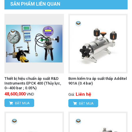
SẢN PHẨM LIÊN QUAN
Thiết bị hiệu chuẩn áp suất R&D
Bơm kiểm tra áp suất thấp Additel
Instruments EPCK 400 (Thủy lực,
901A (0.4 bar)
0~400 bar ; 0.05%)
48,600,000
Liên hệ
VND
Giá:
ĐẶT MUA
ĐẶT MUA