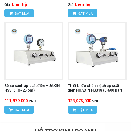
Liên hệ
Liên hệ
Giá:
Giá:
ĐẶT MUA
ĐẶT MUA
Bộ so sánh áp suất điện HUAXIN
Thiết bị đo chênh lệch áp suất
HS316 (0~25 bar)
điện HUAXIN HS318 (0-600 bar)
111,879,000
123,075,000
VND
VND
ĐẶT MUA
ĐẶT MUA