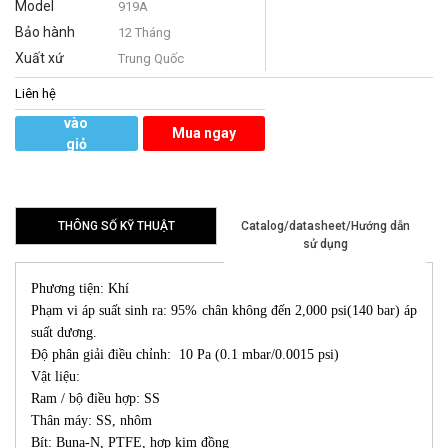
Model
919A
Bảo hành
12 Tháng
Xuất xứ
Trung Quốc
Liên hệ
Thêm
vào
Mua ngay
giỏ
hàng
THÔNG SỐ KỸ THUẬT
Catalog/datasheet/Hướng dẫn
sử dụng
Phương tiện: Khí
Phạm vi áp suất sinh ra: 95% chân không đến 2,000 psi(140 bar) áp
suất dương.
Độ phân giải điều chỉnh: 10 Pa (0.1 mbar/0.0015 psi)
Vật liệu:
Ram / bộ điều hợp: SS
Thân máy: SS, nhôm
Bít: Buna-N, PTFE, hợp kim đồng