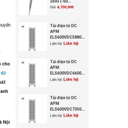
2693 (-60
~800°C,1.2 m)
Giá:
4,730,000
chuyển
Tải điện tử DC
APM
ELS600VDC58800W-
7-36 (600V, 3000A,
Liên hệ
Liên hệ:
58800W)
.
Tải điện tử DC
p cho
APM
 dữ
ELS600VDC66000W-
7-42 (600V, 3000A,
Liên hệ
Liên hệ:
bất
66000W)
hanh
Tải điện tử DC
APM
ELS600VDC73500W-
7-42 (600V, 3000A,
Liên hệ
Liên hệ:
73500W)
à Nội