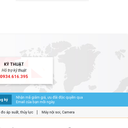
KỸ THUẬT
Hỗ trợ kỹ thuật
0934.616.395
Nhận mã giảm giá, ưu đãi độc quyền qua
g ký
Email của bạn mỗi ngày.
ị đo áp suất, thủy lực
Máy nội soi, Camera