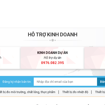
HỖ TRỢ KINH DOANH
KINH DOANH DỰ ÁN
h
Hỗ trợ dự án
5
0976.082.395
Đăng ký nhận bản tin:
Đăn
ết bị đo môi trường, chất lỏng, thực phẩm
Thiết bị đo nhiệt độ
Thiết b