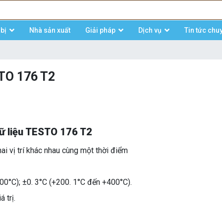
bị
Nhà sản xuất
Giải pháp
Dịch vụ
Tin tức chu
STO 176 T2
dữ liệu TESTO 176 T2
hai vị trí khác nhau cùng một thời điểm
00°C); ±0. 3°C (+200. 1°C đến +400°C).
 trị.