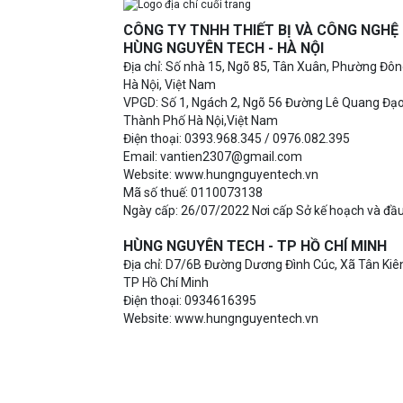
CÔNG TY TNHH THIẾT BỊ VÀ CÔNG NGH
HÙNG NGUYÊN TECH - HÀ NỘI
Địa chỉ: Số nhà 15, Ngõ 85, Tân Xuân, Phường Đô
Hà Nội, Việt Nam
VPGD: Số 1, Ngách 2, Ngõ 56 Đường Lê Quang Đạ
Thành Phố Hà Nội,Việt Nam
Điện thoại: 0393.968.345 / 0976.082.395
Email: vantien2307@gmail.com
Website: www.hungnguyentech.vn
Mã số thuế: 0110073138
Ngày cấp: 26/07/2022 Nơi cấp Sở kế hoạch và đầu
HÙNG NGUYÊN TECH - TP HỒ CHÍ MINH
Địa chỉ: D7/6B Đường Dương Đình Cúc, Xã Tân Kiên
TP Hồ Chí Minh
Điện thoại: 0934616395
Website: www.hungnguyentech.vn