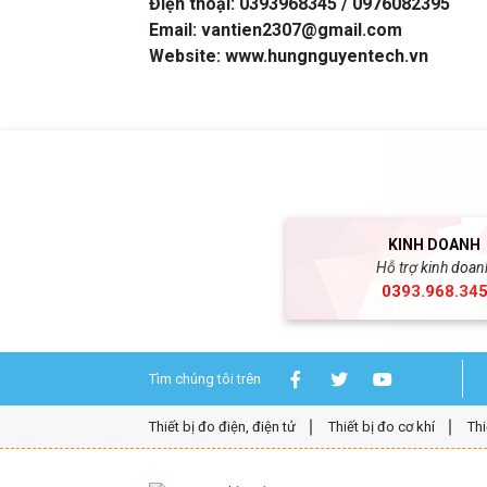
Điện thoại: 0393968345 / 0976082395
Email: vantien2307@gmail.com
Website:
www.hungnguyentech.vn
KINH DOANH
Hỗ trợ kinh doan
0393.968.34
Tìm chúng tôi trên
Thiết bị đo điện, điện tử
Thiết bị đo cơ khí
Thi