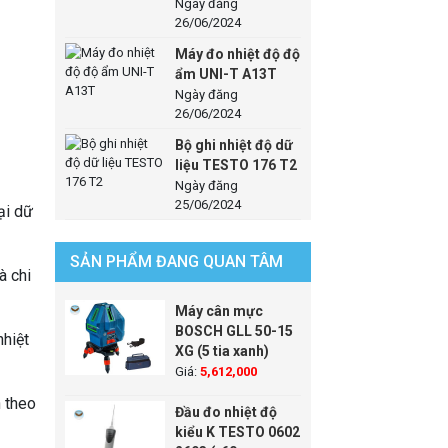
Ngày đăng
26/06/2024
Máy đo nhiệt độ độ
ẩm UNI-T A13T
Ngày đăng
26/06/2024
Bộ ghi nhiệt độ dữ
liệu TESTO 176 T2
Ngày đăng
25/06/2024
ại dữ
SẢN PHẨM ĐANG QUAN TÂM
à chi
Máy cân mực
BOSCH GLL 50-15
hiệt
XG (5 tia xanh)
Giá:
5,612,000
 theo
Đầu đo nhiệt độ
kiểu K TESTO 0602