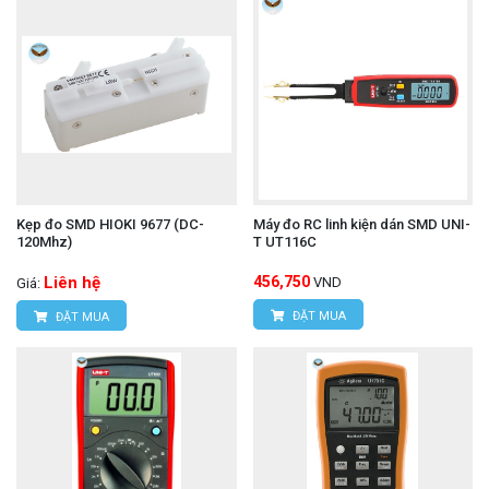
Kẹp đo SMD HIOKI 9677 (DC-
Máy đo RC linh kiện dán SMD UNI-
120Mhz)
T UT116C
Liên hệ
456,750
VND
Giá:
ĐẶT MUA
ĐẶT MUA