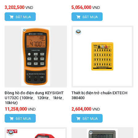
3,202,500
5,056,000
VND
VND
ĐẶT MUA
ĐẶT MUA
Đồng hồ đo điện dung KEYSIGHT
Thiết bị điện trở chuẩn EXTECH
U1732C (100Hz、120Hz、1kHz、
380400
10kHz)
11,258,000
2,604,000
VND
VND
ĐẶT MUA
ĐẶT MUA