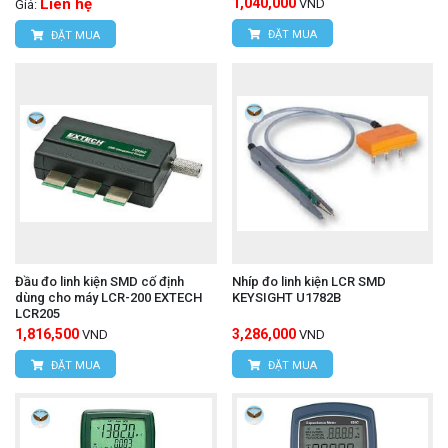
Liên hệ
1,040,000
VND
Giá:
ĐẶT MUA
ĐẶT MUA
Đầu đo linh kiện SMD cố định
Nhíp đo linh kiện LCR SMD
dùng cho máy LCR-200 EXTECH
KEYSIGHT U1782B
LCR205
1,816,500
3,286,000
VND
VND
ĐẶT MUA
ĐẶT MUA