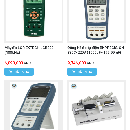
Máy đo LCR EXTECH LCR200
Đồng hồ đo tụ điện BKPRECISION
(100kHz)
830C-220V (1000pF~199.99mF)
6,090,000
9,746,000
VND
VND
ĐẶT MUA
ĐẶT MUA