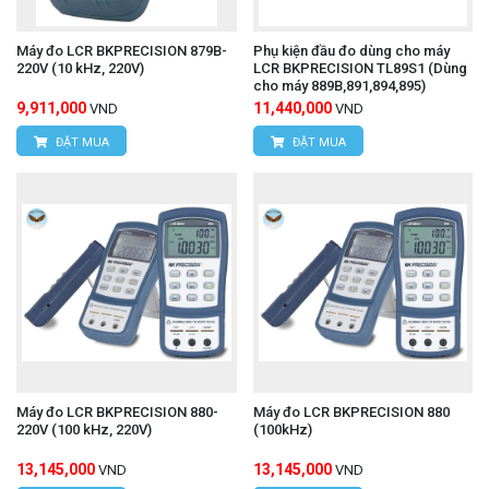
Máy đo LCR BKPRECISION 879B-
Phụ kiện đầu đo dùng cho máy
220V (10 kHz, 220V)
LCR BKPRECISION TL89S1 (Dùng
cho máy 889B,891,894,895)
9,911,000
11,440,000
VND
VND
ĐẶT MUA
ĐẶT MUA
Máy đo LCR BKPRECISION 880-
Máy đo LCR BKPRECISION 880
220V (100 kHz, 220V)
(100kHz)
13,145,000
13,145,000
VND
VND