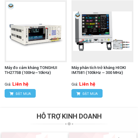
Máy đo cảm kháng TONGHUI
Máy phân tích trở kháng HIOKI
TH2775B (100Hz~10kHz)
IM7581 (100kHz ~ 300 MHz)
Liên hệ
Liên hệ
Giá:
Giá:
ĐẶT MUA
ĐẶT MUA
HỖ TRỢ KINH DOANH