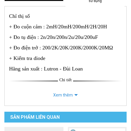
sử dụng
Chỉ thị số
+ Đo cuộn cảm : 2mH/20mH/200mH/2H/20H
+ Đo tụ điện : 2n/20n/200n/2u/20u/200uF
+ Đo điện trở : 200/2K/20K/200K/2000K/20MΩ
+ Kiểm tra diode
Hãng sản xuất : Lutron - Đài Loan
Chi tiết
Xem thêm
SẢN PHẨM LIÊN QUAN