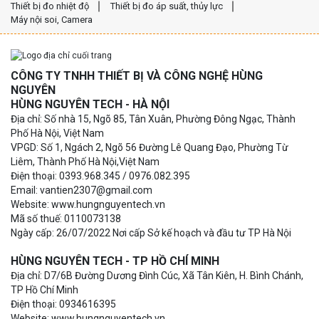
Thiết bị đo nhiệt độ
Thiết bị đo áp suất, thủy lực
Máy nội soi, Camera
CÔNG TY TNHH THIẾT BỊ VÀ CÔNG NGHỆ HÙNG
NGUYÊN
HÙNG NGUYÊN TECH - HÀ NỘI
Địa chỉ: Số nhà 15, Ngõ 85, Tân Xuân, Phường Đông Ngạc, Thành
Phố Hà Nội, Việt Nam
VPGD: Số 1, Ngách 2, Ngõ 56 Đường Lê Quang Đạo, Phường Từ
Liêm, Thành Phố Hà Nội,Việt Nam
Điện thoại: 0393.968.345 / 0976.082.395
Email: vantien2307@gmail.com
Website: www.hungnguyentech.vn
Mã số thuế: 0110073138
Ngày cấp: 26/07/2022 Nơi cấp Sở kế hoạch và đầu tư TP Hà Nội
HÙNG NGUYÊN TECH - TP HỒ CHÍ MINH
Địa chỉ: D7/6B Đường Dương Đình Cúc, Xã Tân Kiên, H. Bình Chánh,
TP Hồ Chí Minh
Điện thoại: 0934616395
Website: www.hungnguyentech.vn