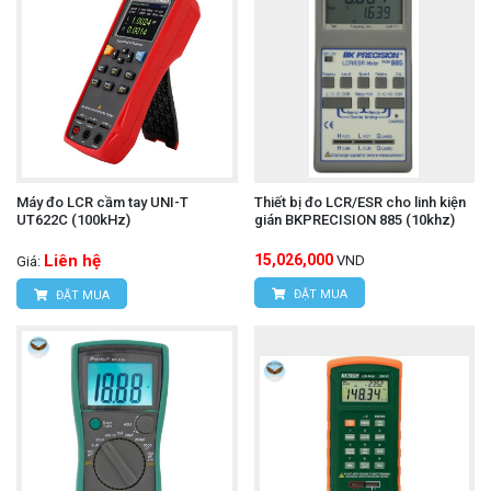
Máy đo LCR cầm tay UNI-T
Thiết bị đo LCR/ESR cho linh kiện
UT622C (100kHz)
gián BKPRECISION 885 (10khz)
Liên hệ
15,026,000
VND
Giá:
ĐẶT MUA
ĐẶT MUA