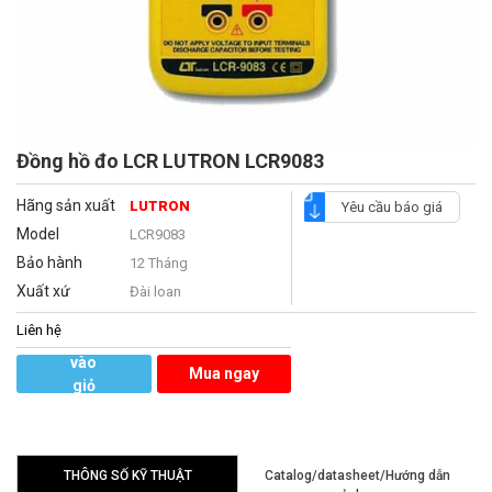
Đồng hồ đo LCR LUTRON LCR9083
Hãng sản xuất
LUTRON
Yêu cầu báo giá
Model
LCR9083
Bảo hành
12 Tháng
Xuất xứ
Đài loan
Liên hệ
Thêm
vào
Mua ngay
giỏ
hàng
THÔNG SỐ KỸ THUẬT
Catalog/datasheet/Hướng dẫn