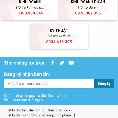
KINH DOANH
KINH DOANH DỰ ÁN
Hỗ trợ kinh doanh
Hỗ trợ dự án
0393.968.345
0976.082.395
KỸ THUẬT
Hỗ trợ kỹ thuật
0934.616.395
Tìm chúng tôi trên
Đăng ký nhận bản tin:
Đăng ký
Nhận mã giảm giá, ưu đãi độc quyền qua
Email của bạn mỗi ngày.
Thiết bị đo điện, điện tử
Thiết bị đo cơ khí
Thiết bị đo môi trường, chất lỏng, thực phẩm