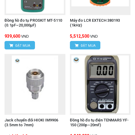
Đồng hồ đo tụ PROSKIT MT-5110
Máy đo LCR EXTECH 380193
(0.1pF~20,000μF)
(1kHz)
939,600
5,512,500
VND
VND
ĐẶT MUA
ĐẶT MUA
Jack chuyển đổi HIOKI IM9906
Đồng hồ đo tụ điện TENMARS YF-
(3.5mm to 7mm)
150 (200p~20mF)