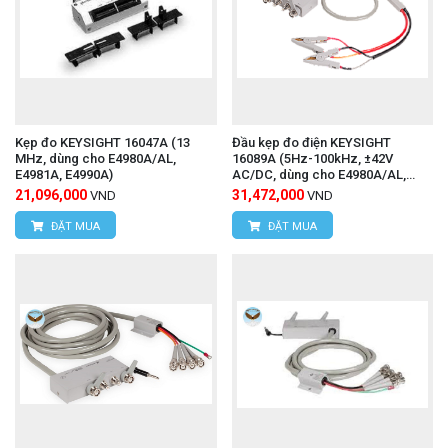
Kẹp đo KEYSIGHT 16047A (13
Đầu kẹp đo điện KEYSIGHT
MHz, dùng cho E4980A/AL,
16089A (5Hz-100kHz, ±42V
E4981A, E4990A)
AC/DC, dùng cho E4980A/AL,
E4981A, E4990A)
21,096,000
31,472,000
VND
VND
ĐẶT MUA
ĐẶT MUA