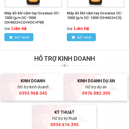
Máy dò khí cầm tay Oceanus OC-
Máy dò khí cầm tay Oceanus OC-
1000 (p/n OC-1000
1000 (p/n OC-1000 O3+NO2+CO)
O3+NO2+CO+VOC+PM)
Liên hệ
Liên hệ
Giá:
Giá:
ĐẶT MUA
ĐẶT MUA
HỖ TRỢ KINH DOANH
KINH DOANH
KINH DOANH DỰ ÁN
Hỗ trợ kinh doanh
Hỗ trợ dự án
0393.968.345
0976.082.395
KỸ THUẬT
Hỗ trợ kỹ thuật
0934.616.395