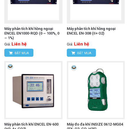
Hotline: 0934.616.395
Email:
vantien2307@gmail.com
Website:
www.hungnguyentech.vn
Máy phân tích khí hồng ngoại
Máy phân tích khí hồng ngoại
Máy đo cường độ ánh sáng
Tham khảo thêm:
ENCEL EN1000-RQD (0 ~ 100%, 0
ENCEL EN-308 (II+ O2)
~ 1%)
UNI-T UT383S
Liên hệ
Liên hệ
Giá:
Giá:
ĐẶT MUA
ĐẶT MUA
Máy phân tích khí ENCEL EN-600
Máy đo đa khí INSIZE 0612-MG04
(H2, Ar, CO2)
(EX; O2; CO; H2S)