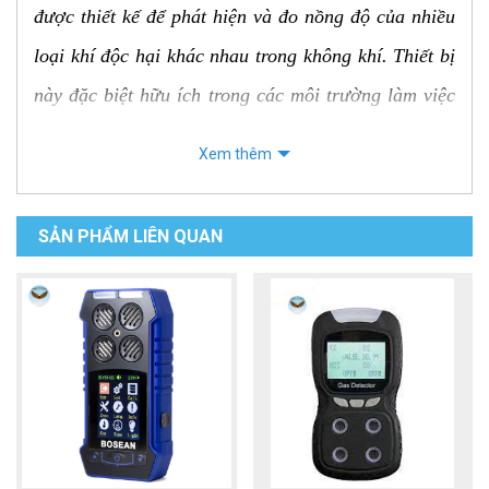
được thiết kế để phát hiện và đo nồng độ của nhiều
loại khí độc hại khác nhau trong không khí. Thiết bị
này đặc biệt hữu ích trong các môi trường làm việc
có nguy cơ tiếp xúc với khí độc, giúp đảm bảo an
Xem thêm
toàn cho người lao động.
Tại sao nên chọn BOSEAN K-600?
SẢN PHẨM LIÊN QUAN
Đa chức năng:
Có thể đo được nhiều loại khí
khác nhau như khí dễ cháy (CH4, C3H8, H2), khí
độc (CO, H2S, NO2, SO2,...) và oxy.
Thiết kế nhỏ gọn:
Dễ dàng mang theo và sử
dụng trong các điều kiện làm việc khác nhau.
Hiệu suất cao:
Cảm biến nhạy bén, thời gian đáp