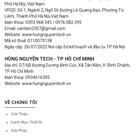
Phố Hà Nội, Việt Nam
VPGD: Số 1, Ngách 2, Ngõ 56 Đường Lê Quang Đạo, Phường Từ
Liêm, Thành Phố Hà Nội,Việt Nam
Điện thoại: 0393.968.345 / 0976.082.395
Email: vantien2307@gmail.com
Website: www.hungnguyentech.vn
Mã số thuế: 0110073138
Ngày cấp: 26/07/2022 Nơi cấp Sở kế hoạch và đầu tư TP Hà Nội
HÙNG NGUYÊN TECH - TP HỒ CHÍ MINH
Địa chỉ: D7/6B Đường Dương Đình Cúc, Xã Tân Kiên, H. Bình Chánh,
TP Hồ Chí Minh
Điện thoại: 0934616395
Website: www.hungnguyentech.vn
VỀ CHÚNG TÔI
Giới Thiệu
Danh Mục Thiết Bị
Giải Pháp