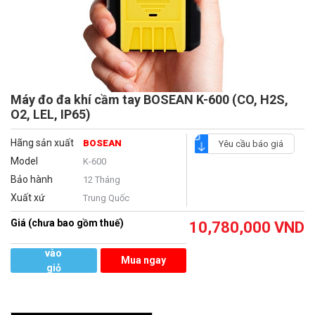
Máy đo đa khí cầm tay BOSEAN K-600 (CO, H2S,
O2, LEL, IP65)
Hãng sản xuất
BOSEAN
Yêu cầu báo giá
Model
K-600
Bảo hành
12 Tháng
Xuất xứ
Trung Quốc
Giá (chưa bao gồm thuế)
10,780,000
VND
Thêm
vào
Mua ngay
giỏ
hàng