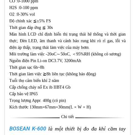
CO :0-1000 ppm
H2S :0-100 ppm
O2 :0-30% vol
Độ chính xác ≦±5% FS
Thời gian đáp ứng ≦ 30s
Màn hình LCD chỉ định hiển thị trạng thái hệ thống và thời gian
thực; Đèn LED, âm thanh và cảnh báo rung khi rò rỉ gas, lỗi và
điện áp thấp, trạng thái làm việc của máy bơm.
Môi trường làm việc -20oC～50oC, ＜95%RH (không có sương)
Nguồn điện Pin Li-on DC3.7V, 3200mAh
Thời gian sạc 6h~8h
Thời gian làm việc ≧8h liên tục (không báo động)
Tuổi thọ cảm biến khí 2 năm
Cấp chống cháy nổ Ex ib IIBT4 Gb
Cấp bảo vệ IP65
Trọng lượng Appr. 400g (có pin)
Kích thước 130mm×67mm×30mm(L × W × H)
Chi tiết
BOSEAN K-600
là một thiết bị đo đa khí cầm tay