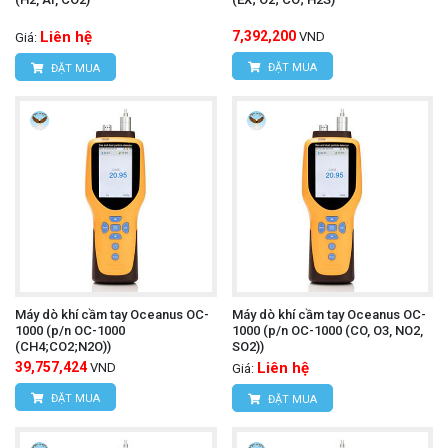
Liên hệ
7,392,200
VND
Giá:
ĐẶT MUA
ĐẶT MUA
Máy dò khí cầm tay Oceanus OC-
Máy dò khí cầm tay Oceanus OC-
1000 (p/n OC-1000
1000 (p/n OC-1000 (CO, O3, NO2,
(CH4;CO2;N2O))
SO2))
39,757,424
Liên hệ
VND
Giá:
ĐẶT MUA
ĐẶT MUA