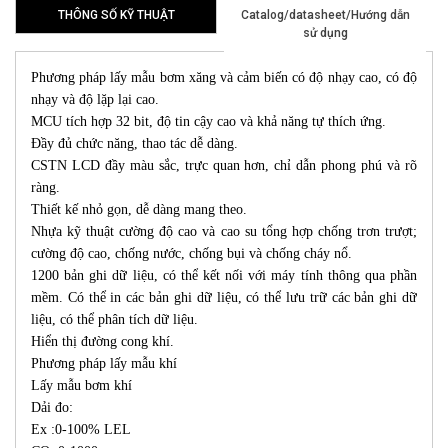
THÔNG SỐ KỸ THUẬT
Catalog/datasheet/Hướng dẫn
sử dụng
Phương pháp lấy mẫu bơm xăng và cảm biến có độ nhạy cao, có độ
nhạy và độ lặp lại cao.
MCU tích hợp 32 bit, độ tin cậy cao và khả năng tự thích ứng.
Đầy đủ chức năng, thao tác dễ dàng.
CSTN LCD đầy màu sắc, trực quan hơn, chỉ dẫn phong phú và rõ
ràng.
Thiết kế nhỏ gọn, dễ dàng mang theo.
Nhựa kỹ thuật cường độ cao và cao su tổng hợp chống trơn trượt;
cường độ cao, chống nước, chống bụi và chống cháy nổ.
1200 bản ghi dữ liệu, có thể kết nối với máy tính thông qua phần
mềm. Có thể in các bản ghi dữ liệu, có thể lưu trữ các bản ghi dữ
liệu, có thể phân tích dữ liệu.
Hiển thị đường cong khí.
Phương pháp lấy mẫu khí
Lấy mẫu bơm khí
Dải đo:
Ex :0-100% LEL