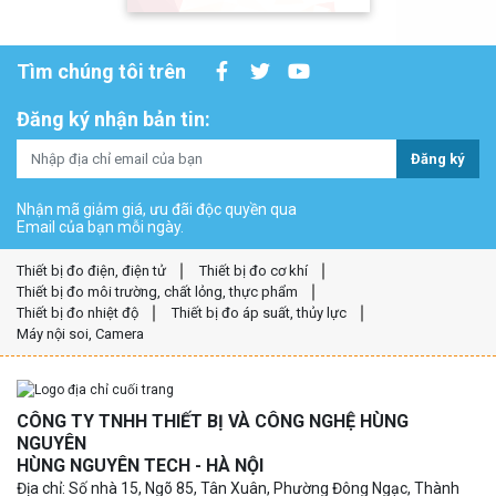
Tìm chúng tôi trên
Đăng ký nhận bản tin:
Đăng ký
Nhận mã giảm giá, ưu đãi độc quyền qua
Email của bạn mỗi ngày.
Thiết bị đo điện, điện tử
Thiết bị đo cơ khí
Thiết bị đo môi trường, chất lỏng, thực phẩm
Thiết bị đo nhiệt độ
Thiết bị đo áp suất, thủy lực
Máy nội soi, Camera
CÔNG TY TNHH THIẾT BỊ VÀ CÔNG NGHỆ HÙNG
NGUYÊN
HÙNG NGUYÊN TECH - HÀ NỘI
Địa chỉ: Số nhà 15, Ngõ 85, Tân Xuân, Phường Đông Ngạc, Thành