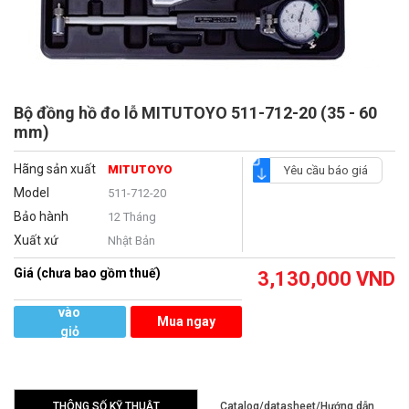
Bộ đồng hồ đo lỗ MITUTOYO 511-712-20 (35 - 60
mm)
Hãng sản xuất
MITUTOYO
Yêu cầu báo giá
Model
511-712-20
Bảo hành
12 Tháng
Xuất xứ
Nhật Bản
Giá (chưa bao gồm thuế)
3,130,000
VND
Thêm
vào
Mua ngay
giỏ
hàng
THÔNG SỐ KỸ THUẬT
Catalog/datasheet/Hướng dẫn