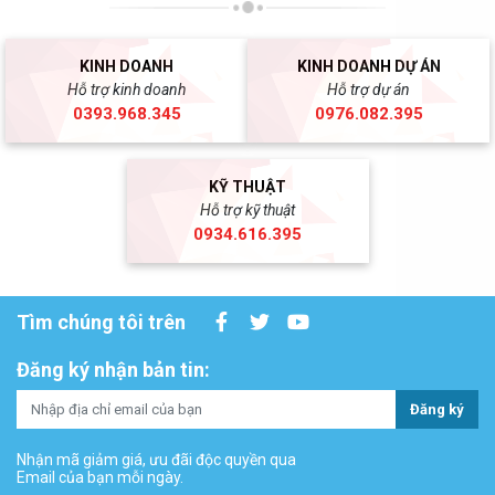
KINH DOANH
KINH DOANH DỰ ÁN
Hỗ trợ kinh doanh
Hỗ trợ dự án
0393.968.345
0976.082.395
KỸ THUẬT
Hỗ trợ kỹ thuật
0934.616.395
Tìm chúng tôi trên
Đăng ký nhận bản tin:
Đăng ký
Nhận mã giảm giá, ưu đãi độc quyền qua
Email của bạn mỗi ngày.