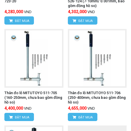
723-20
526-124 (7-10mm/ 0.001mm, bao
gồm đồng hồ so)
4,283,000
4,302,000
VND
VND
ĐẶT MUA
ĐẶT MUA
Thân đo lỗ MITUTOYO 511-705
Thân đo lỗ MITUTOYO 511-706
(160-250mm, chưa bao gồm đồng
(250-400mm, chưa bao gồm đồng
hồ so)
hồ so)
4,400,000
4,655,000
VND
VND
ĐẶT MUA
ĐẶT MUA