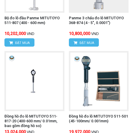
Bộ đo lỗ đầu Panme MITUTOYO
Panme 3 chấu đo lỗ MITUTOYO
511-807 (400 - 600 mm)
368-874 (4 - 5", 0.0001")
10,202,000
10,800,000
VND
VND
ĐẶT MUA
ĐẶT MUA
Đồng hồ đo lỗ MITUTOYO 511-
Đồng hồ đo lỗ MITUTOYO 511-501
817-20 (400-600 mm/ 0.01mm,
(45-100mm/ 0.001mm)
bao gồm đồng hồ so)
13,024,000
19,972,000
VND
VND