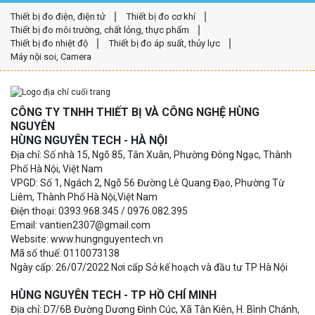
Thiết bị đo điện, điện tử
Thiết bị đo cơ khí
Thiết bị đo môi trường, chất lỏng, thực phẩm
Thiết bị đo nhiệt độ
Thiết bị đo áp suất, thủy lực
Máy nội soi, Camera
CÔNG TY TNHH THIẾT BỊ VÀ CÔNG NGHỆ HÙNG
NGUYÊN
HÙNG NGUYÊN TECH - HÀ NỘI
Địa chỉ: Số nhà 15, Ngõ 85, Tân Xuân, Phường Đông Ngạc, Thành
Phố Hà Nội, Việt Nam
VPGD: Số 1, Ngách 2, Ngõ 56 Đường Lê Quang Đạo, Phường Từ
Liêm, Thành Phố Hà Nội,Việt Nam
Điện thoại: 0393.968.345 / 0976.082.395
Email: vantien2307@gmail.com
Website: www.hungnguyentech.vn
Mã số thuế: 0110073138
Ngày cấp: 26/07/2022 Nơi cấp Sở kế hoạch và đầu tư TP Hà Nội
HÙNG NGUYÊN TECH - TP HỒ CHÍ MINH
Địa chỉ: D7/6B Đường Dương Đình Cúc, Xã Tân Kiên, H. Bình Chánh,