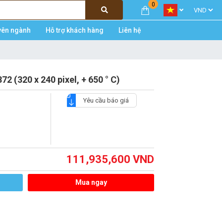
0
yên ngành
Hỗ trợ khách hàng
Liên hệ
 (320 x 240 pixel, + 650 ° C)
Yêu cầu báo giá
111,935,600
VND
Mua ngay