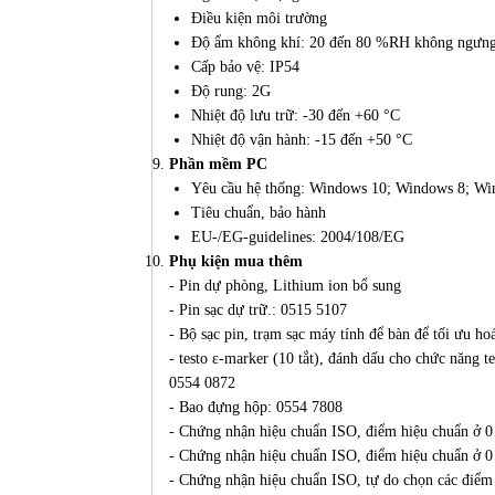
Điều kiện môi trường
Độ ẩm không khí: 20 đến 80 %RH không ngưng
Cấp bảo vệ: IP54
Độ rung: 2G
Nhiệt độ lưu trữ: -30 đến +60 °C
Nhiệt độ vận hành: -15 đến +50 °C
Phần mềm PC
Yêu cầu hệ thống: Windows 10; Windows 8; Wi
Tiêu chuẩn, bảo hành
EU-/EG-guidelines: 2004/108/EG
Phụ kiện mua thêm
- Pin dự phòng, Lithium ion bổ sung
- Pin sạc dự trữ.: 0515 5107
- Bộ sạc pin, trạm sạc máy tính để bàn để tối ưu hoá
- testo ε-marker (10 tắt), đánh dấu cho chức năng te
0554 0872
- Bao đựng hộp: 0554 7808
- Chứng nhận hiệu chuẩn ISO, điểm hiệu chuẩn ở 0
- Chứng nhận hiệu chuẩn ISO, điểm hiệu chuẩn ở 0
- Chứng nhận hiệu chuẩn ISO, tự do chọn các điểm