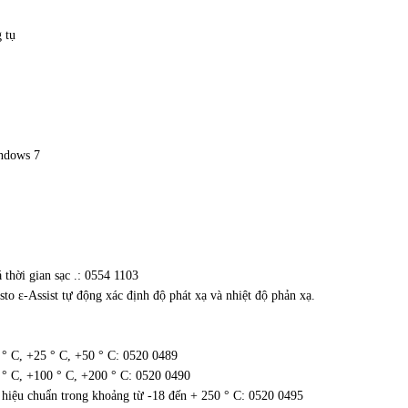
 tụ
ndows 7
 thời gian sạc .: 0554 1103
sto ε-Assist tự động xác định độ phát xạ và nhiệt độ phản xạ.
 ° C, +25 ° C, +50 ° C: 0520 0489
 ° C, +100 ° C, +200 ° C: 0520 0490
 hiệu chuẩn trong khoảng từ -18 đến + 250 ° C: 0520 0495