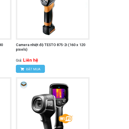
dữ liệu nhanh chóng và dễ dàng với máy
n người dùng thân thiện, đảm bảo sự dễ
80
Camera nhiệt độ TESTO 875-2i (160 x 120
pixels)
 các vấn đề về nhiệt độ trong hệ thống
Liên hệ
Giá:
ĐẶT MUA
 trình sản xuất công nghiệp, từ kiểm tra
cách nhiệt, tường, sàn, trần và cấu trúc
 trong các bệnh viện, phòng khám hoặc