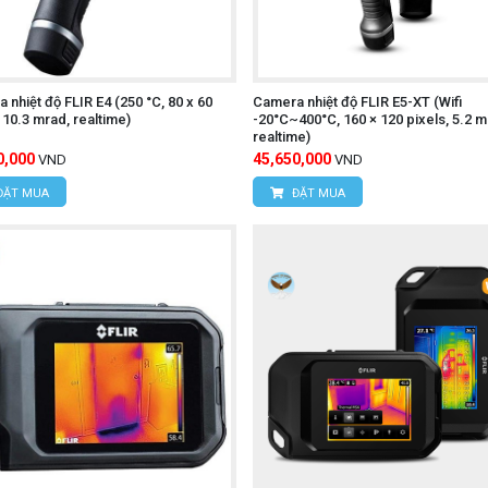
hồng ngoại và tiếp xúc UNI-T UT320T
 nhiệt độ FLIR E4 (250 °C, 80 x 60
Camera nhiệt độ FLIR E5-XT (Wifi
, 10.3 mrad, realtime)
-20°C~400°C, 160 × 120 pixels, 5.2 m
realtime)
.
0,000
45,650,000
VND
VND
n quan đến việc đo nhiệt độ và làm việc trong môi trường có n
ĐẶT MUA
ĐẶT MUA
ránh tiếp xúc với môi trường có nhiệt độ và độ ẩm cao.
ÔNG NGHỆ HÙNG NGUYÊN
.Xuân Đỉnh, Q.Bắc Từ Liêm, TP.Hà Nội.
 Hợp, P.Mỹ Đình 1, Q.Nam Từ Liêm, TP.Hà Nội
95