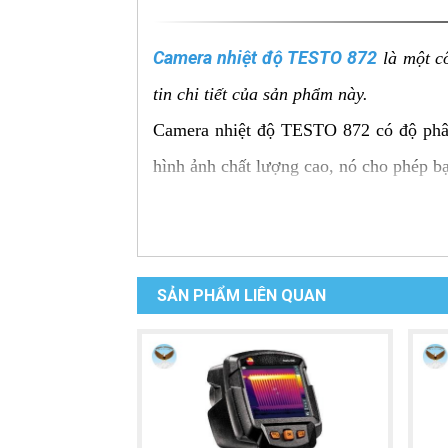
Camera nhiệt độ TESTO 872
là một cô
tin chi tiết của sản phẩm này.
Camera nhiệt độ TESTO 872 có độ phân 
hình ảnh chất lượng cao, nó cho phép bạ
Ưu điểm của máy Camera nhi
Độ phân giải cao:
Camera nhiệt độ TE
nhiệt độ của các vật thể.
SẢN PHẨM LIÊN QUAN
Phạm vi đo rộng:
Với khả năng đo n
và xây dựng.
Chức năng ghi hình và lưu trữ:
Ca
phân tích dữ liệu sau khi đo.