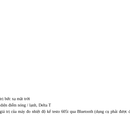
rị bức xạ mặt trời
diện điểm nóng / lạnh, Delta T
á trị của máy đo nhiệt độ kế testo 605i qua Bluetooth (dụng cụ phải được