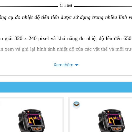
Chi tiết
ng cụ đo nhiệt độ tiên tiến được sử dụng trong nhiều lĩnh
giải 320 x 240 pixel và khả năng đo nhiệt độ lên đến 650
n xem và ghi lại hình ảnh nhiệt độ của các vật thể và môi tr
ệt độ TESTO 872
Xem thêm
STO 872 có màn hình với độ phân giải 320 x 240 pixel, cho 
hiệt độ lên đến 650°C, nó có thể sử dụng trong nhiều ứng d
mera nhiệt độ TESTO 872 có khả năng ghi hình và lưu trữ h