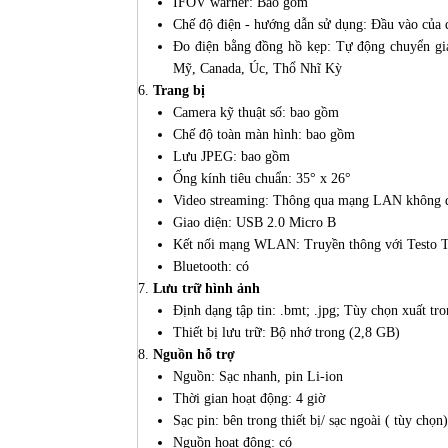
IFOV warner: Bao gồm
Chế độ điện - hướng dẫn sử dụng: Đầu vào của đ
Đo điện bằng đồng hồ kẹp: Tự động chuyển giá
Mỹ, Canada, Úc, Thổ Nhĩ Kỳ
Trang bị
Camera kỹ thuật số: bao gồm
Chế độ toàn màn hình: bao gồm
Lưu JPEG: bao gồm
Ống kính tiêu chuẩn: 35° x 26°
Video streaming: Thông qua mạng LAN không 
Giao diện: USB 2.0 Micro B
Kết nối mạng WLAN: Truyền thông với Test
Bluetooth: có
Lưu trữ hình ảnh
Định dạng tập tin: .bmt; .jpg; Tùy chọn xuất tron
Thiết bị lưu trữ: Bộ nhớ trong (2,8 GB)
Nguồn hỗ trợ
Nguồn: Sạc nhanh, pin Li-ion
Thời gian hoạt động: 4 giờ
Sạc pin: bên trong thiết bị/ sạc ngoài ( tùy chọn)
Nguồn hoạt động: có