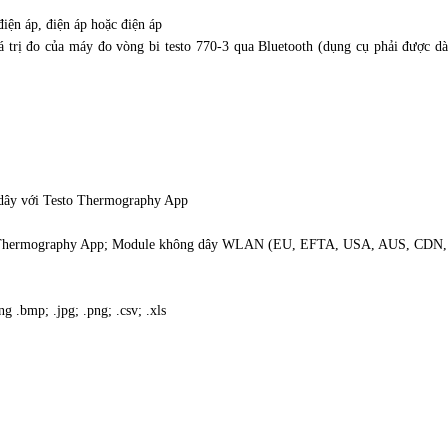
iện áp, điện áp hoặc điện áp
 trị đo của máy đo vòng bi testo 770-3 qua Bluetooth (dụng cụ phải được 
dây với Testo Thermography App
o Thermography App; Module không dây WLAN (EU, EFTA, USA, AUS, CDN,
g .bmp; .jpg; .png; .csv; .xls