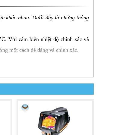
 vực khác nhau. Dưới đây là những thông
°C. Với cảm biến nhiệt độ chính xác và
ường một cách dễ dàng và chính xác.
phép bạn quan sát chi tiết và rõ nét về
ụng khác nhau, từ công nghiệp đến y tế
ình ảnh nhiệt độ, giúp bạn theo dõi và