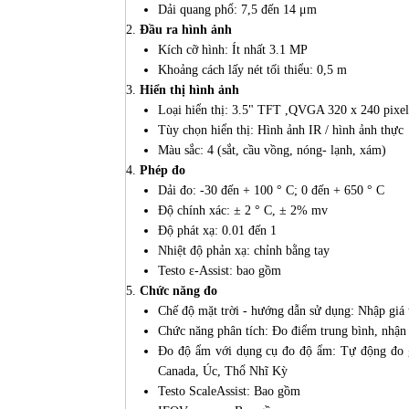
Dải quang phổ: 7,5 đến 14 μm
Đầu ra hình ảnh
Kích cỡ hình: Ít nhất 3.1 MP
Khoảng cách lấy nét tối thiểu: 0,5 m
Hiển thị hình ảnh
Loại hiển thị: 3.5" TFT ,QVGA 320 x 240 pixel
Tùy chọn hiển thị: Hình ảnh IR / hình ảnh thực
Màu sắc: 4 (sắt, cầu vồng, nóng- lạnh, xám)
Phép đo
Dải đo: -30 đến + 100 ° C; 0 đến + 650 ° C
Độ chính xác: ± 2 ° C, ± 2% mv
Độ phát xạ: 0.01 đến 1
Nhiệt độ phản xạ: chỉnh bằng tay
Testo ε-Assist: bao gồm
Chức năng đo
Chế độ mặt trời - hướng dẫn sử dụng: Nhập giá t
Chức năng phân tích: Đo điểm trung bình, nhận 
Đo độ ẩm với dụng cụ đo độ ẩm: Tự động đo gi
Canada, Úc, Thổ Nhĩ Kỳ
Testo ScaleAssist: Bao gồm