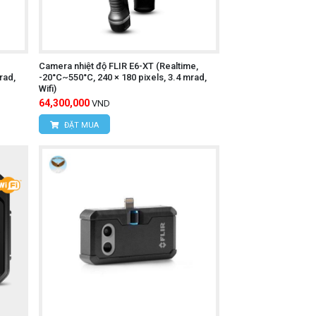
Camera nhiệt độ FLIR E6-XT (Realtime,
rad,
-20°C~550°C, 240 × 180 pixels, 3.4 mrad,
Wifi)
64,300,000
VND
guy cơ.
ĐẶT MUA