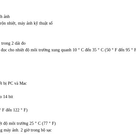
nh ảnh
rộn nhiệt, máy ảnh kỹ thuật số
 trong 2 dải đo
ị đọc cho nhiệt độ môi trường xung quanh 10 ° C đến 35 ° C (50 ° F đến 95 ° F)
ết bị PC và Mac
o 14 bit
° F đến 122 ° F)
ệt độ môi trường 25 ° C (77 ° F)
g máy ảnh. 2 giờ trong bộ sạc