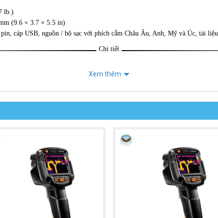
 lb.)
m (9.6 × 3.7 × 5.5 in)
in, cáp USB, nguồn / bộ sạc với phích cắm Châu Âu, Anh, Mỹ và Úc, tài liệu
Chi tiết
Xem thêm