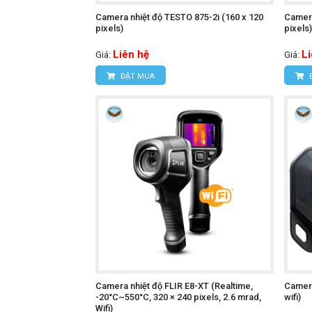
Camera nhiệt độ TESTO 875-2i (160 x 120
Camera
pixels)
pixels
Liên hệ
L
Giá:
Giá:
ĐẶT MUA
Camera nhiệt độ FLIR E8-XT (Realtime,
Camera
-20°C~550°C, 320 × 240 pixels, 2.6 mrad,
wifi)
Wifi)