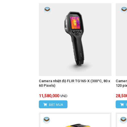
Camera nhiệt độ FLIR TG165-X (300°C, 80 x
Camera
60 Pixels)
120 pi
11,580,000
28,50
VND
ĐẶT MUA