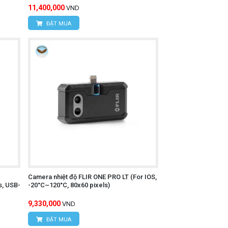
11,400,000
VND
ĐẶT MUA
Camera nhiệt độ FLIR ONE PRO LT (For IOS,
s, USB-
-20°C~120°C, 80x60 pixels)
9,330,000
VND
ĐẶT MUA