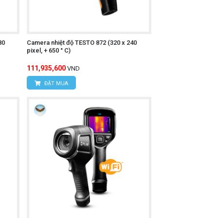
80
Camera nhiệt độ TESTO 872 (320 x 240
pixel, + 650 ° C)
111,935,600
VND
ĐẶT MUA