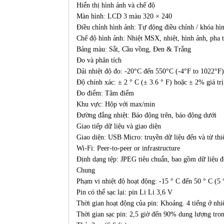
Hiển thị hình ảnh và chế độ
Màn hình: LCD 3 màu 320 × 240
Điều chỉnh hình ảnh: Tự động điều chỉnh / khóa hì
Chế độ hình ảnh: Nhiệt MSX, nhiệt, hình ảnh, pha t
Bảng màu: Sắt, Cầu vồng, Đen & Trắng
Đo và phân tích
Dải nhiệt độ đo: -20°C đến 550°C (-4°F to 1022°F)
Độ chính xác: ± 2 ° C (± 3.6 ° F) hoặc ± 2% giá tr
Đo điểm: Tâm điểm
Khu vực: Hộp với max/min
Đường đẳng nhiệt: Báo động trên, báo động dưới
Giao tiếp dữ liệu và giao diện
Giao diện: USB Micro: truyền dữ liệu đến và từ thi
Wi-Fi: Peer-to-peer or infrastructure
Định dạng tệp: JPEG tiêu chuẩn, bao gồm dữ liệu đ
Chung
Phạm vi nhiệt độ hoạt động: -15 ° C đến 50 ° C (5 
Pin có thể sạc lại: pin Li Li 3,6 V
Thời gian hoạt động của pin: Khoảng. 4 tiếng ở nhi
Thời gian sạc pin: 2,5 giờ đến 90% dung lượng tron