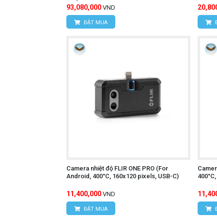
93,080,000
20,80
VND
ĐẶT MUA
Camera nhiệt độ FLIR ONE PRO (For
Camera
Android, 400°C, 160x120 pixels, USB-C)
400°C,
11,400,000
11,40
VND
ĐẶT MUA