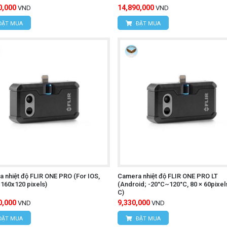
0,000
14,890,000
VND
VND
ĐẶT MUA
ĐẶT MUA
 nhiệt độ FLIR ONE PRO (For IOS,
Camera nhiệt độ FLIR ONE PRO LT
 160x120 pixels)
(Android; -20°C~120°C, 80 × 60pixel
C)
0,000
9,330,000
VND
VND
ĐẶT MUA
ĐẶT MUA