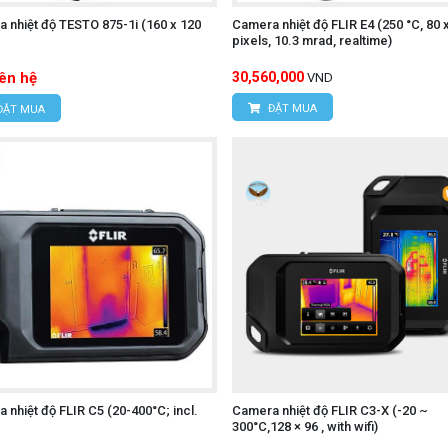
 nhiệt độ TESTO 875-1i (160 x 120
Camera nhiệt độ FLIR E4 (250 °C, 80 
)
pixels, 10.3 mrad, realtime)
iên hệ
30,560,000
VND
ĐẶT MUA
ĐẶT MUA
 nhiệt độ FLIR C5 (20-400°C; incl.
Camera nhiệt độ FLIR C3-X (-20 ~
300°C,128 × 96 , with wifi)