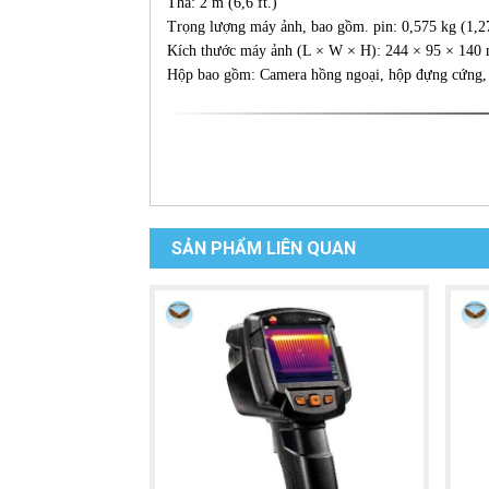
Thả: 2 m (6,6 ft.)
Trọng lượng máy ảnh, bao gồm. pin: 0,575 kg (1,27
Kích thước máy ảnh (L × W × H): 244 × 95 × 140 m
Hộp bao gồm: Camera hồng ngoại, hộp đựng cứng, p
SẢN PHẨM LIÊN QUAN