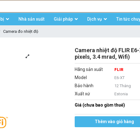
bị
Nhà sản xuất
Giải pháp
Dịch vụ
Tin tức chu
Camera đo nhiệt độ
Camera nhiệt độ FLIR E6-
pixels, 3.4 mrad, Wifi)
Hãng sản xuất
FLIR
Model
E6-XT
Bảo hành
12 Tháng
Xuất xứ
Estonia
Giá (chưa bao gồm thuế)
Thêm vào giỏ hàng