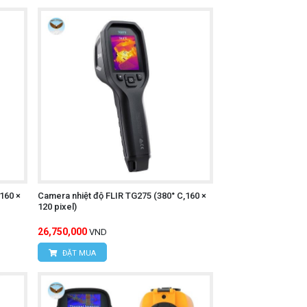
160 ×
Camera nhiệt độ FLIR TG275 (380° C,160 ×
120 pixel)
26,750,000
VND
ĐẶT MUA