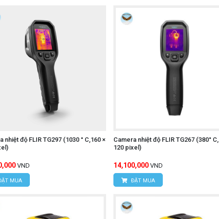
 nhiệt độ FLIR TG297 (1030 ° C,160 ×
Camera nhiệt độ FLIR TG267 (380° C,
xel)
120 pixel)
0,000
14,100,000
VND
VND
ĐẶT MUA
ĐẶT MUA