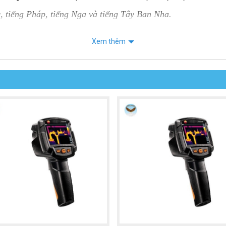
, tiếng Pháp, tiếng Nga và tiếng Tây Ban Nha.
UTi712S
Xem thêm
à một mẫu camera nhiệt cầm tay với thiết kế đơn giản, thon 
 sở hữu màn hình TFT 4 inch có độ phân giải 320 × 240 pixel
S
có khả năng chống chịu va đập và chịu đựng được một độ r
ng bụi và nước hiệu quả.
 các phím chức năng tiện lợi, bao gồm nút nguồn và cài đặt 
 và dễ dàng.
goại UNI-T UTi712S hoạt động linh hoạt tại nhiều địa điểm
02F