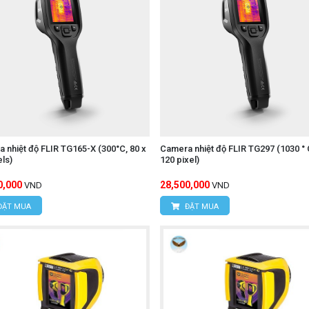
 nhiệt độ FLIR TG165-X (300°C, 80 x
Camera nhiệt độ FLIR TG297 (1030 ° 
els)
120 pixel)
0,000
28,500,000
VND
VND
ĐẶT MUA
ĐẶT MUA