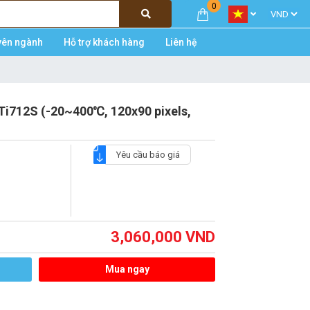
0
yên ngành
Hỗ trợ khách hàng
Liên hệ
Ti712S (-20~400℃, 120x90 pixels,
Yêu cầu báo giá
3,060,000
VND
Mua ngay