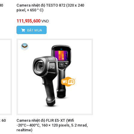
80
Camera nhiệt độ TESTO 872 (320 x 240
pixel, + 650 ° C)
ạng hình ảnh. Máy được trang bị ống kính
111,935,600
VND
ĐẶT MUA
hính xác cao. Thiết bị này đo nhanh và
ainbow HC, Rainbow và Lava.
x 60
Camera nhiệt độ FLIR E5-XT (Wifi
-20°C~400°C, 160 × 120 pixels, 5.2 mrad,
realtime)