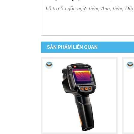
hỗ trợ 5 ngôn ngữ: tiếng Anh, tiếng Đức
Thiết kế camera nhiệt UNI-T 
Camera nhiệt độ UNI-T UTi712S
l
việc đo nhiệt độ từ xa. Sản phẩm này
SẢN PHẨM LIÊN QUAN
cấp hình ảnh nhiệt rõ ràng và sắc nét.
UNI-T UTi712
Lớp vỏ bền chắc của
này đạt chuẩn IP54, với khả năng chố
Camera nhiệt này cũng được trang bị
xuống, giúp thao tác trở nên đơn giản
Với độ bền cao, camera nhiệt hồng n
chóng, chính xác và an toàn.
Ampe kìm UNI-T UT2
Tìm hiểu thêm: