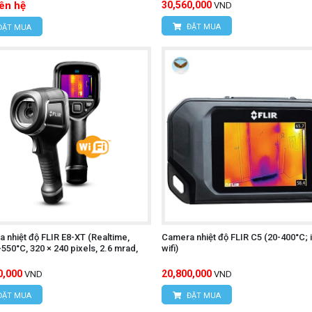
iên hệ
30,560,000
VND
c ở các khu vực tối.
ĐẶT MUA
ĐẶT MUA
.
n PC.
c, Pháp, Nga và Tây Ban Nha.
UTi712S
 bảng điều khiển năng lượng mặt trời, tủ phân phối điện, cơ 
 UNI-T UT890C
 nhiệt độ FLIR E8-XT (Realtime,
Camera nhiệt độ FLIR C5 (20-400°C; i
550°C, 320 × 240 pixels, 2.6 mrad,
wifi)
0,000
20,800,000
VND
VND
ÔNG NGHỆ HÙNG NGUYÊN
ĐẶT MUA
ĐẶT MUA