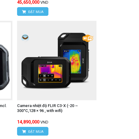
45,650,000
VND
ĐẶT MUA
sở điện, thiết bị cơ khí, thiết bị sưởi,
ncl.
Camera nhiệt độ FLIR C3-X (-20 ~
300°C,128 × 96 , with wifi)
14,890,000
VND
ĐẶT MUA