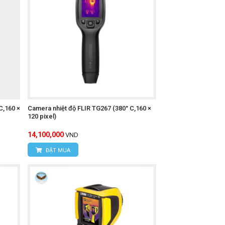
C,160 ×
Camera nhiệt độ FLIR TG267 (380° C,160 ×
120 pixel)
14,100,000
VND
ĐẶT MUA