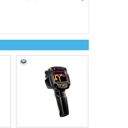
gọn và trọng lượng vừa phải, phù hợp cho
 và độ phân giải IR 120 × 90, giúp cung
ơi lên đến 2m trên bề mặt bê tông. Máy
chế độ làm việc cùng nút điều chỉnh lên
 khác nhau, cho phép đo nhiệt độ nhanh