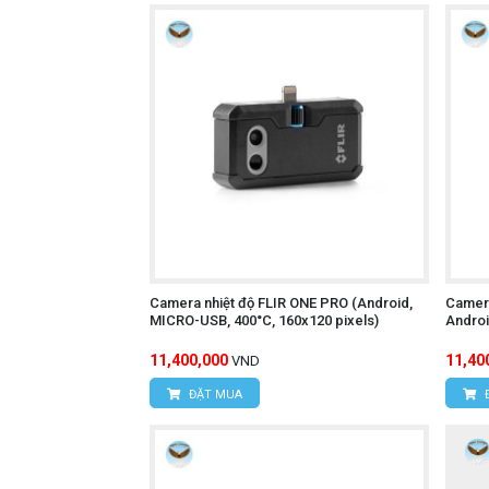
Địa chỉ:
Số nhà 15, ngõ 85, Tân Xuâ
Văn phòng giao dịch:
Số nhà 20D, 
Điện thoại:
0393.968.345 / 0976.082
Email:
vantien2307@gmail.com
Website:
www.hungnguyentech.vn
HÙNG NGUYÊN TECH - TP HỒ CH
Địa chỉ:
D7/6B Đường Dương Đình Cú
Camera nhiệt độ FLIR ONE PRO (Android,
Điện thoại:
0934.616.395
Camera
MICRO-USB, 400°C, 160x120 pixels)
Androi
Website:
www.hungnguyentech.vn
11,400,000
11,40
VND
ĐẶT MUA