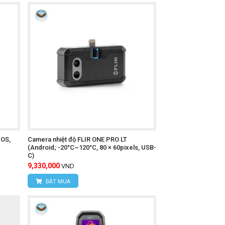
 Nam
Liêm, TP Hà Nội
inh
IOS,
Camera nhiệt độ FLIR ONE PRO LT
(Android; -20°C~120°C, 80 × 60pixels, USB-
C)
9,330,000
VND
ĐẶT MUA