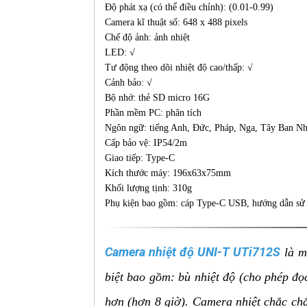
Độ phát xạ (có thể điều chỉnh): (0.01-0.99)
Camera kĩ thuật số: 648 x 488 pixels
Chế độ ảnh: ảnh nhiệt
LED: √
Tư động theo dõi nhiệt độ cao/thấp: √
Cảnh bảo: √
Bộ nhớ: thẻ SD micro 16G
Phần mềm PC: phân tích
Ngôn ngữ: tiếng Anh, Đức, Pháp, Nga, Tây Ban N
Cấp bảo vệ: IP54/2m
Giao tiếp: Type-C
Kích thước máy: 196x63x75mm
Khối lượng tịnh: 310g
Phụ kiện bao gồm: cáp Type-C USB, hướng dẫn sử
Camera nhiệt độ UNI-T UTi712S
là m
biệt bao gồm: bù nhiệt độ (cho phép đọc
hơn (hơn 8 giờ). Camera nhiệt chắc ch