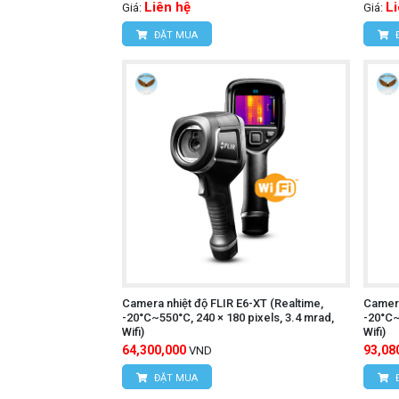
Liên hệ
L
Giá:
Giá:
Đèn LED chiếu sáng giúp đo chính xá
ĐẶT MUA
Con trỏ laser để xác định vị trí cần đo
Khả năng tích hợp với phần mềm trê
Kết nối với chân máy ¼ inch.
Hỗ trợ nhiều ngôn ngữ gồm Anh, Đứ
Ứng dụng của camera UNI-T 
Kiểm tra PCBA, động cơ, bảo dưỡng ô tô,
tòa nhà và HVAC…
Đồng hồ vạn năng
Tham khảo thêm:
Camera nhiệt độ FLIR E6-XT (Realtime,
Camera
-20°C~550°C, 240 × 180 pixels, 3.4 mrad,
-20°C~
Thông tin liên hệ:
Wifi)
Wifi)
64,300,000
93,08
VND
CÔNG TY TNHH THIẾT BỊ VÀ C
ĐẶT MUA
HÙNG NGUYÊN TECH - HÀ NỘI