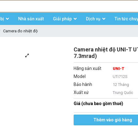
bị
Nhà sản xuất
Giải pháp
Dịch vụ
Tin tức chu
Camera đo nhiệt độ
Camera nhiệt độ UNI-T U
7.3mrad)
Hãng sản xuất
UNI-T
Model
UTi712S
Bảo hành
12 Tháng
Xuất xứ
Trung Quốc
Giá (chưa bao gồm thuế)
Thêm vào giỏ hàng