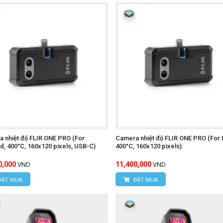
n, Phường Xuân Đỉnh, Quận Bắc Từ Liêm, TP Hà Nội, Việt
ngõ 16/28 Đỗ Xuân Hợp, Phường Mỹ Đình 1, Quận Nam Từ 
.395
Í MINH
c, Xã Tân Kiên, Huyện Bình Chánh, Thành phố Hồ Chí M
 nhiệt độ FLIR ONE PRO (For
Camera nhiệt độ FLIR ONE PRO (For 
d, 400°C, 160x120 pixels, USB-C)
400°C, 160x120 pixels)
0,000
11,400,000
VND
VND
ĐẶT MUA
ĐẶT MUA