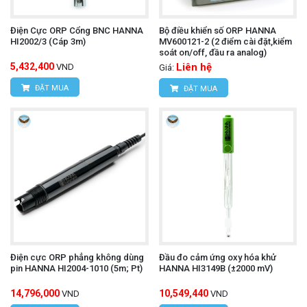
Điện Cực ORP Cổng BNC HANNA
Bộ điều khiển số ORP HANNA
HI2002/3 (Cáp 3m)
MV600121-2 (2 điểm cài đặt,kiểm
soát on/off, đầu ra analog)
5,432,400
Liên hệ
VND
Giá:
ĐẶT MUA
ĐẶT MUA
Điện cực ORP phẳng không dùng
Đầu đo cảm ứng oxy hóa khử
pin HANNA HI2004-1010 (5m; Pt)
HANNA HI3149B (±2000 mV)
14,796,000
10,549,440
VND
VND