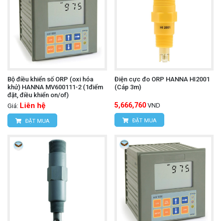
Bộ điều khiển số ORP (oxi hóa
Điện cực đo ORP HANNA HI2001
khử) HANNA MV600111-2 (1điểm
(Cáp 3m)
đặt, điều khiển on/of)
Liên hệ
5,666,760
VND
Giá:
ĐẶT MUA
ĐẶT MUA