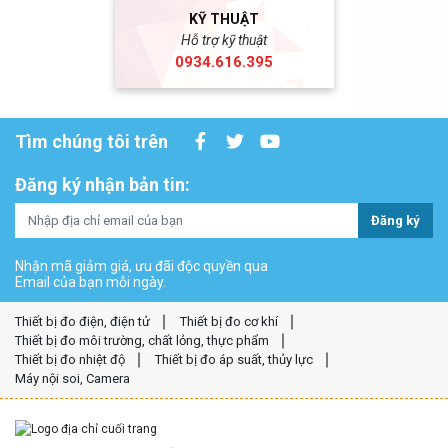
KỸ THUẬT
Hỗ trợ kỹ thuật
0934.616.395
Tìm chúng tôi trên
Đăng ký nhận bản tin:
Đăng ký
Nhận mã giảm giá, ưu đãi độc quyền qua
Email của bạn mỗi ngày.
Thiết bị đo điện, điện tử
Thiết bị đo cơ khí
Thiết bị đo môi trường, chất lỏng, thực phẩm
Thiết bị đo nhiệt độ
Thiết bị đo áp suất, thủy lực
Máy nội soi, Camera