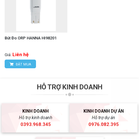
Bút Đo ORP HANNA HI98201
Liên hệ
Giá:
ĐẶT MUA
HỖ TRỢ KINH DOANH
KINH DOANH
KINH DOANH DỰ ÁN
Hỗ trợ kinh doanh
Hỗ trợ dự án
0393.968.345
0976.082.395