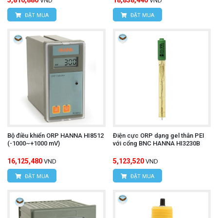
5,816,880
18,838,440
VND
VND
ĐẶT MUA
ĐẶT MUA
Bộ điều khiển ORP HANNA HI8512
Điện cực ORP dạng gel thân PEI
(-1000~+1000 mV)
với cổng BNC HANNA HI3230B
16,125,480
5,123,520
VND
VND
ĐẶT MUA
ĐẶT MUA