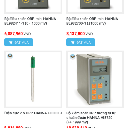
Bộ điều khiển ORP mini HANNA
Bộ điều khiển ORP mini HANNA
BL982411-1 (0 - 1000 mV)
BL932700-1 (±1000 mV)
6,087,960
8,137,800
VND
VND
ĐẶT MUA
ĐẶT MUA
Điện cực đo ORP HANNA HI3131B
Bộ kiểm soát ORP tương tự tự
chuẩn đoán HANNA HI8720
(+/-1999 mV)