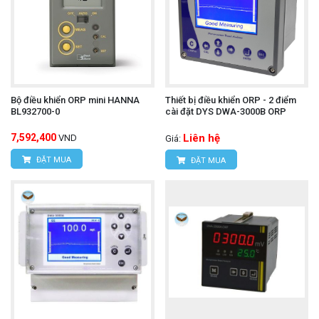
Bộ điều khiển ORP mini HANNA
Thiết bị điều khiển ORP - 2 điểm
BL932700-0
cài đặt DYS DWA-3000B ORP
7,592,400
Liên hệ
VND
Giá:
ĐẶT MUA
ĐẶT MUA