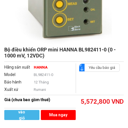
Bộ điều khiển ORP mini HANNA BL982411-0 (0 -
1000 mV, 12VDC)
Hãng sản xuất
HANNA
Yêu cầu báo giá
Model
BL982411-0
Bảo hành
12 Tháng
Xuất xứ
Rumani
Giá (chưa bao gồm thuế)
5,572,800
VND
Thêm
vào
Mua ngay
giỏ
hàng