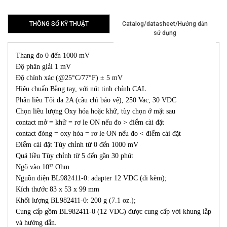
THÔNG SỐ KỸ THUẬT
Catalog/datasheet/Hướng dẫn
sử dụng
Thang đo 0 đến 1000 mV
Độ phân giải 1 mV
Độ chính xác (@25°C/77°F) ± 5 mV
Hiệu chuẩn Bằng tay, với nút tinh chỉnh CAL
Phân liều Tối đa 2A (cầu chì bảo vệ), 250 Vac, 30 VDC
Chọn liều lượng Oxy hóa hoặc khử, tùy chọn ở mặt sau
contact mở = khử = rơ le ON nếu đo > điểm cài đặt
contact đóng = oxy hóa = rơ le ON nếu đo < điểm cài đặt
Điểm cài đặt Tùy chỉnh từ 0 đến 1000 mV
Quá liều Tùy chỉnh từ 5 đến gần 30 phút
Ngõ vào 10¹² Ohm
Nguồn điện BL982411-0: adapter 12 VDC (đi kèm);
Kích thước 83 x 53 x 99 mm
Khối lượng BL982411-0: 200 g (7.1 oz.);
Cung cấp gồm BL982411-0 (12 VDC) được cung cấp với khung lắp
và hướng dẫn.