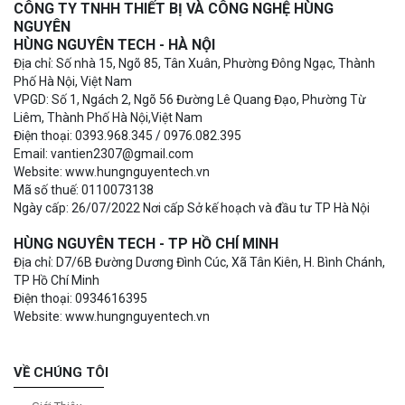
CÔNG TY TNHH THIẾT BỊ VÀ CÔNG NGHỆ HÙNG
NGUYÊN
HÙNG NGUYÊN TECH - HÀ NỘI
Địa chỉ: Số nhà 15, Ngõ 85, Tân Xuân, Phường Đông Ngạc, Thành
Phố Hà Nội, Việt Nam
VPGD: Số 1, Ngách 2, Ngõ 56 Đường Lê Quang Đạo, Phường Từ
Liêm, Thành Phố Hà Nội,Việt Nam
Điện thoại: 0393.968.345 / 0976.082.395
Email: vantien2307@gmail.com
Website: www.hungnguyentech.vn
Mã số thuế: 0110073138
Ngày cấp: 26/07/2022 Nơi cấp Sở kế hoạch và đầu tư TP Hà Nội
HÙNG NGUYÊN TECH - TP HỒ CHÍ MINH
Địa chỉ: D7/6B Đường Dương Đình Cúc, Xã Tân Kiên, H. Bình Chánh,
TP Hồ Chí Minh
Điện thoại: 0934616395
Website: www.hungnguyentech.vn
VỀ CHÚNG TÔI