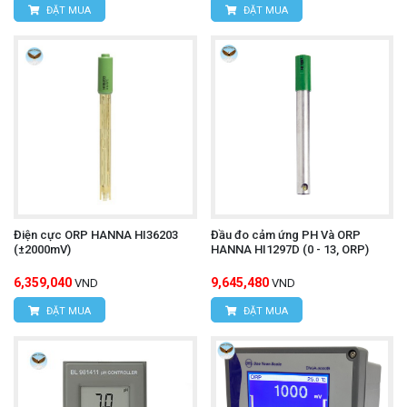
ĐẶT MUA
ĐẶT MUA
Điện cực ORP HANNA HI36203
Đầu đo cảm ứng PH Và ORP
(±2000mV)
HANNA HI1297D (0 - 13, ORP)
6,359,040
9,645,480
VND
VND
ĐẶT MUA
ĐẶT MUA