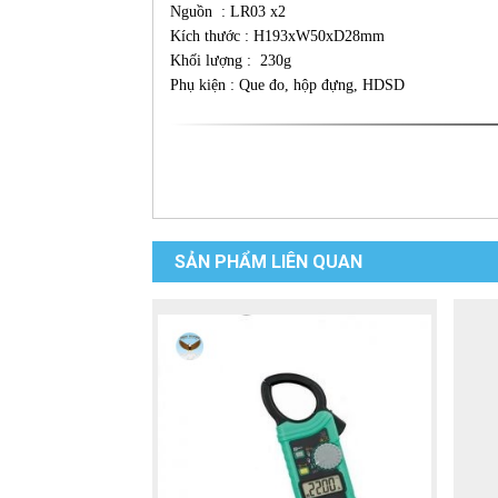
Nguồn : LR03 x2
Kích thước : H193xW50xD28mm
Khối lượng : 230g
Phụ kiện : Que đo, hộp đựng, HDSD
SẢN PHẨM LIÊN QUAN