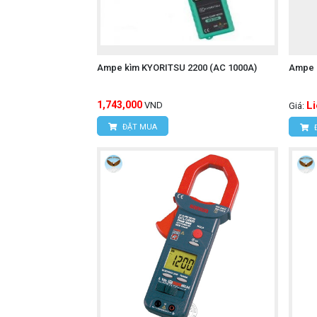
Ampe kìm KYORITSU 2200 (AC 1000A)
Ampe 
1,743,000
L
VND
Giá:
ĐẶT MUA