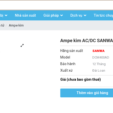
bị
Nhà sản xuất
Giải pháp
Dịch vụ
Tin tức chu
n tử
Ampe kìm
Ampe kìm AC/DC SANWA
Hãng sản xuất
SANWA
Model
DCM400AD
Bảo hành
12 Tháng
Xuất xứ
Đài Loan
Giá (chưa bao gồm thuế)
Thêm vào giỏ hàng