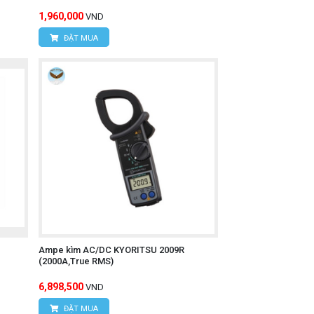
1,960,000
VND
ĐẶT MUA
Ampe kìm AC/DC KYORITSU 2009R
(2000A,True RMS)
6,898,500
VND
ĐẶT MUA