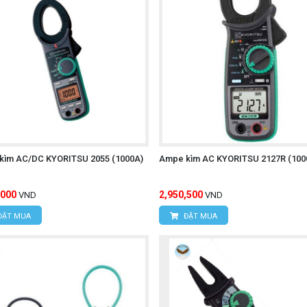
kìm AC/DC KYORITSU 2055 (1000A)
Ampe kìm AC KYORITSU 2127R (100
,000
2,950,500
VND
VND
ĐẶT MUA
ĐẶT MUA