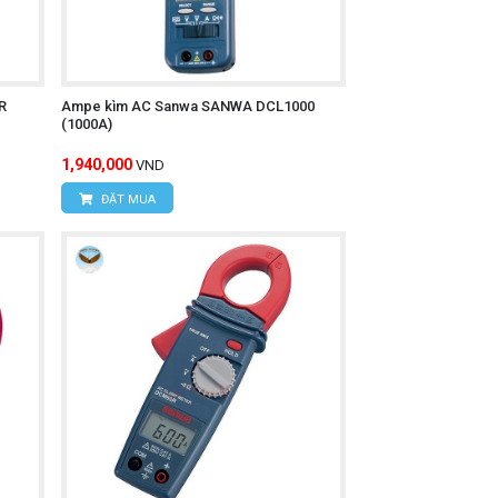
R
Ampe kìm AC Sanwa SANWA DCL1000
(1000A)
1,940,000
VND
ĐẶT MUA