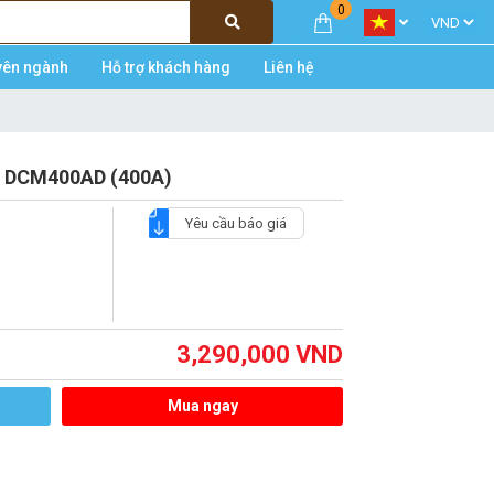
0
yên ngành
Hỗ trợ khách hàng
Liên hệ
 DCM400AD (400A)
Yêu cầu báo giá
3,290,000
VND
Mua ngay