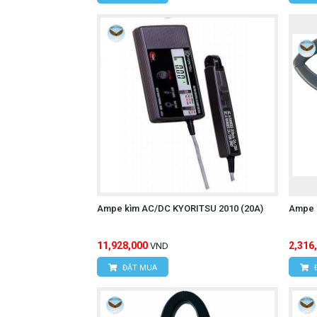
Ampe kìm AC/DC KYORITSU 2010 (20A)
Ampe 
11,928,000
2,316
VND
ĐẶT MUA