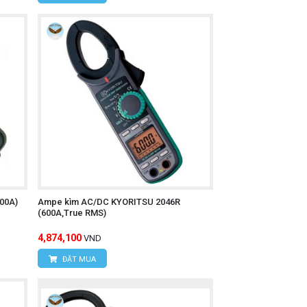
00A)
Ampe kìm AC/DC KYORITSU 2046R
(600A,True RMS)
4,874,100
VND
ĐẶT MUA