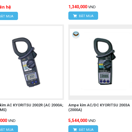
iên hệ
1,340,000
VND
ĐẶT MUA
ĐẶT MUA
kìm AC KYORITSU 2002R (AC 2000A;
Ampe kìm AC/DC KYORITSU 2003A
RMS)
(2000A)
,000
5,544,000
VND
VND
ĐẶT MUA
ĐẶT MUA