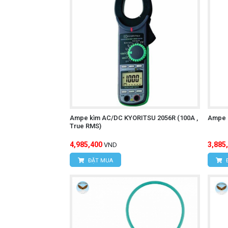
Ampe kìm AC/DC KYORITSU 2056R (100A ,
Ampe 
True RMS)
4,985,400
3,885
VND
ĐẶT MUA