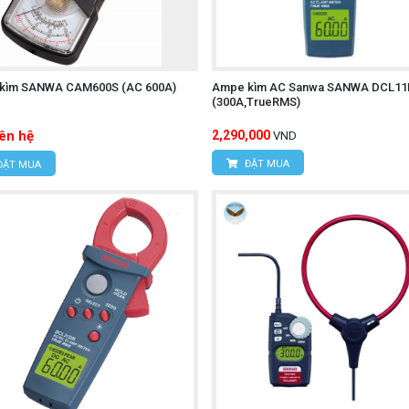
kìm SANWA CAM600S (AC 600A)
Ampe kìm AC Sanwa SANWA DCL11
(300A,TrueRMS)
iên hệ
2,290,000
VND
ĐẶT MUA
ĐẶT MUA