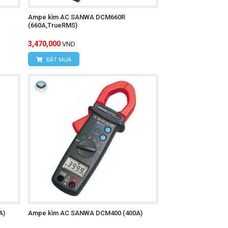
Ampe kìm AC SANWA DCM660R
(660A,TrueRMS)
3,470,000
VND
ĐẶT MUA
A)
Ampe kìm AC SANWA DCM400 (400A)