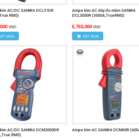
kìm AC/DC SANWA DCL31DR
Ampe kìm AC dây đo mềm SANWA
,True RMS)
DCL3000R (3000A,TrueRMS)
,000
5,750,000
VND
VND
ĐẶT MUA
ĐẶT MUA
kìm AC/DC SANWA DCM2000DR
Ampe kìm AC SANWA DCM60R (600
A,True RMS)