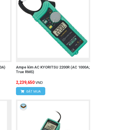
0A)
Ampe kìm AC KYORITSU 2200R (AC 1000A;
True RMS)
2,239,650
VND
ĐẶT MUA