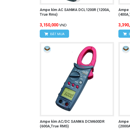
Ampe kìm AC SANWA DCL1200R (1200A,
Ampe 
True Rms)
(400A
3,150,000
3,390
VND
ĐẶT MUA
Ampe kìm AC/DC SANWA DCM600DR
Ampe 
(600A,True RMS)
(2000