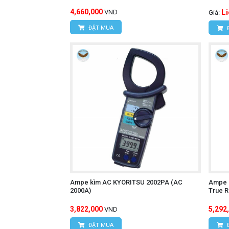
4,660,000
L
VND
Giá:
ĐẶT MUA
Ampe kìm AC KYORITSU 2002PA (AC
Ampe 
2000A)
True 
3,822,000
5,292
VND
ĐẶT MUA