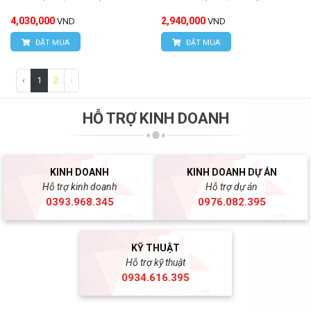
4,030,000
2,940,000
VND
VND
ĐẶT MUA
ĐẶT MUA
‹
1
2
›
HỖ TRỢ KINH DOANH
KINH DOANH
KINH DOANH DỰ ÁN
Hỗ trợ kinh doanh
Hỗ trợ dự án
0393.968.345
0976.082.395
KỸ THUẬT
Hỗ trợ kỹ thuật
0934.616.395