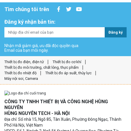
Tìm chúng tôi trên
Đăng ký nhận bản tin:
Đăng ký
Nhận mã giảm giá, ưu đãi độc quyền qua
Email của bạn mỗi ngày.
Thiết bị đo điện, điện tử
Thiết bị đo cơ khí
Thiết bị đo môi trường, chất lỏng, thực phẩm
Thiết bị đo nhiệt độ
Thiết bị đo áp suất, thủy lực
Máy nội soi, Camera
CÔNG TY TNHH THIẾT BỊ VÀ CÔNG NGHỆ HÙNG
NGUYÊN
HÙNG NGUYÊN TECH - HÀ NỘI
Địa chỉ: Số nhà 15, Ngõ 85, Tân Xuân, Phường Đông Ngạc, Thành
Phố Hà Nội, Việt Nam
VPGD: Số 1, Ngách 2, Ngõ 56 Đường Lê Quang Đạo, Phường Từ