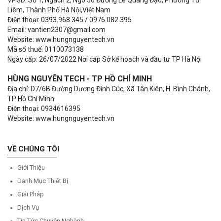
Liêm, Thành Phố Hà Nội,Việt Nam
Điện thoại: 0393.968.345 / 0976.082.395
Email: vantien2307@gmail.com
Website: www.hungnguyentech.vn
Mã số thuế: 0110073138
Ngày cấp: 26/07/2022 Nơi cấp Sở kế hoạch và đầu tư TP Hà Nội
HÙNG NGUYÊN TECH - TP HỒ CHÍ MINH
Địa chỉ: D7/6B Đường Dương Đình Cúc, Xã Tân Kiên, H. Bình Chánh,
TP Hồ Chí Minh
Điện thoại: 0934616395
Website: www.hungnguyentech.vn
VỀ CHÚNG TÔI
Giới Thiệu
Danh Mục Thiết Bị
Giải Pháp
Dịch Vụ
Tin Tức Chuyên Nghành