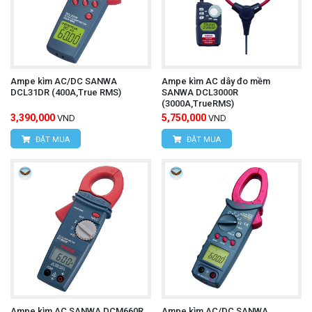
Ampe kìm AC/DC SANWA
Ampe kìm AC dây đo mềm
DCL31DR (400A,True RMS)
SANWA DCL3000R
(3000A,TrueRMS)
3,390,000
5,750,000
VND
VND
ĐẶT MUA
ĐẶT MUA
Ampe kìm AC SANWA DCM660R
Ampe kìm AC/DC SANWA