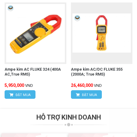
Ampe kìm AC FLUKE 324 (400A
Ampe kìm AC/DC FLUKE 355
AC,True RMS)
(2000A; True RMS)
5,950,000
26,460,000
VND
VND
ĐẶT MUA
ĐẶT MUA
HỖ TRỢ KINH DOANH