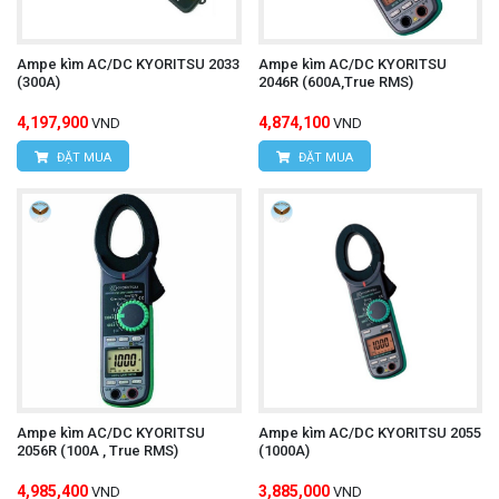
Ampe kìm AC/DC KYORITSU 2033
Ampe kìm AC/DC KYORITSU
(300A)
2046R (600A,True RMS)
4,197,900
4,874,100
VND
VND
ĐẶT MUA
ĐẶT MUA
Ampe kìm AC/DC KYORITSU
Ampe kìm AC/DC KYORITSU 2055
2056R (100A , True RMS)
(1000A)
4,985,400
3,885,000
VND
VND