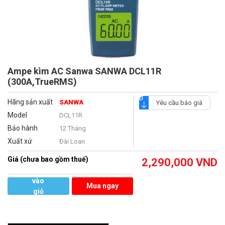
Ampe kìm AC Sanwa SANWA DCL11R
(300A,TrueRMS)
Hãng sản xuất
SANWA
Yêu cầu báo giá
Model
DCL11R
Bảo hành
12 Tháng
Xuất xứ
Đài Loan
Giá (chưa bao gồm thuế)
2,290,000
VND
Thêm
vào
Mua ngay
giỏ
hàng