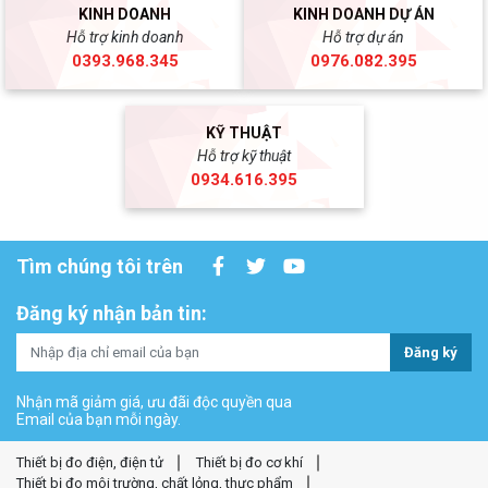
KINH DOANH
KINH DOANH DỰ ÁN
Hỗ trợ kinh doanh
Hỗ trợ dự án
0393.968.345
0976.082.395
KỸ THUẬT
Hỗ trợ kỹ thuật
0934.616.395
Tìm chúng tôi trên
Đăng ký nhận bản tin:
Đăng ký
Nhận mã giảm giá, ưu đãi độc quyền qua
Email của bạn mỗi ngày.
Thiết bị đo điện, điện tử
Thiết bị đo cơ khí
Thiết bị đo môi trường, chất lỏng, thực phẩm