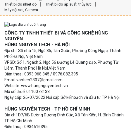
Thiết bị đo nhiệt độ
Thiết bị đo áp suất, thủy lực
Máy nội soi, Camera
CÔNG TY TNHH THIẾT BỊ VÀ CÔNG NGHỆ HÙNG
NGUYÊN
HÙNG NGUYÊN TECH - HÀ NỘI
Địa chỉ: Số nhà 15, Ngõ 85, Tân Xuân, Phường Đông Ngạc, Thành
Phố Hà Nội, Việt Nam
VPGD: Số 1, Ngách 2, Ngõ 56 Đường Lê Quang Đạo, Phường Từ
Liêm, Thành Phố Hà Nội,Việt Nam
Điện thoại: 0393.968.345 / 0976.082.395
Email: vantien2307@gmail.com
Website: www.hungnguyentech.vn
Mã số thuế: 0110073138
Ngày cấp: 26/07/2022 Nơi cấp Sở kế hoạch và đầu tư TP Hà Nội
HÙNG NGUYÊN TECH - TP HỒ CHÍ MINH
Địa chỉ: D7/6B Đường Dương Đình Cúc, Xã Tân Kiên, H. Bình Chánh,
TP Hồ Chí Minh
Điện thoại: 0934616395