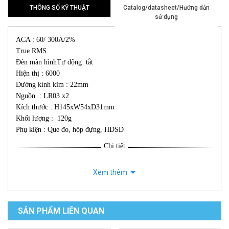
THÔNG SỐ KỸ THUẬT
Catalog/datasheet/Hướng dẫn
sử dụng
ACA : 60/ 300A/2%
True RMS
Đèn màn hìnhTự động tắt
Hiện thị : 6000
Đường kính kìm : 22mm
Nguồn : LR03 x2
Kích thước : H145xW54xD31mm
Khối lượng : 120g
Phụ kiện : Que đo, hộp đựng, HDSD
Chi tiết
Xem thêm
SẢN PHẨM LIÊN QUAN