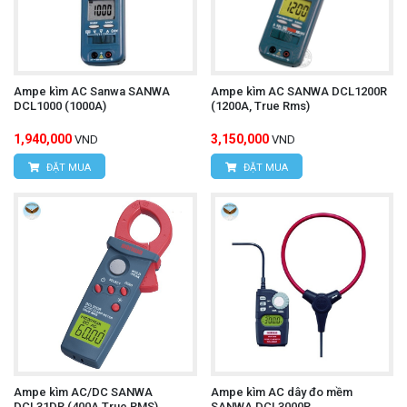
Ampe kìm AC Sanwa SANWA
Ampe kìm AC SANWA DCL1200R
DCL1000 (1000A)
(1200A, True Rms)
1,940,000
3,150,000
VND
VND
ĐẶT MUA
ĐẶT MUA
Ampe kìm AC/DC SANWA
Ampe kìm AC dây đo mềm
DCL31DR (400A,True RMS)
SANWA DCL3000R