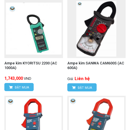
Ampe kìm KYORITSU 2200 (AC
Ampe kìm SANWA CAM600S (AC
1000A)
600A)
1,743,000
Liên hệ
VND
Giá:
ĐẶT MUA
ĐẶT MUA